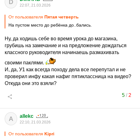
D
22:07, 21.03.2026
От пользователя
Пятая четверть
На пустом место до ребёнка до..бались.
Ну, да ходишь себе во время урока до магазина,
грубишь на замечание и на предложение дождаться
классного руководителя начинаешь размахивать
своими паклями.
И, да, У1 как всегда походу дела все перепутал и не
проверил инфу какая нафиг пятиклассница на видео?
Откуда они это взяли?
5
/
2
allekc
A
22:10, 21.03.2026
От пользователя
Kipri