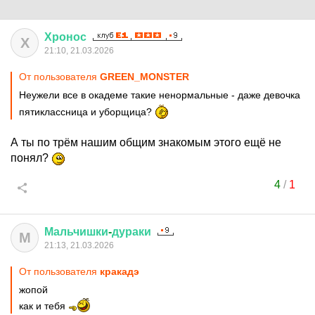
Хронос
Х
21:10, 21.03.2026
От пользователя
GREEN_MONSTER
Неужели все в окадеме такие ненормальные - даже девочка
пятиклассница и уборщица?
А ты по трём нашим общим знакомым этого ещё не
понял?
4
/
1
Мальчишки
-
дураки
М
21:13, 21.03.2026
От пользователя
кракадэ
жопой
как и тебя