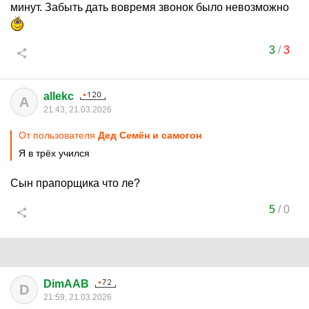
минут. Забыть дать вовремя звонок было невозможно
3
/
3
allekc
A
21:43, 21.03.2026
От пользователя
Дед Семён и самогон
Я в трёх учился
Сын прапорщика что ле?
5
/
0
DimAAB
D
21:59, 21.03.2026