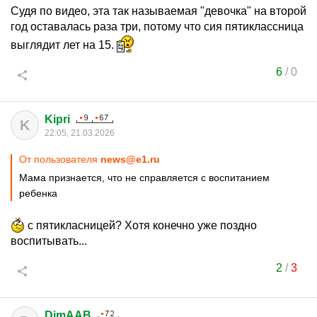
Судя по видео, эта так называемая "девочка" на второй
год оставалась раза три, потому что сия пятиклассница
выглядит лет на 15.
6
/
0
Kipri
K
22:05, 21.03.2026
От пользователя
news@e1.ru
Мама признается, что не справляется с воспитанием
ребенка
с пятикласницей? Хотя конечно уже поздно
воспитывать...
2
/
3
DimAAB