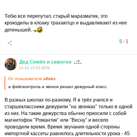
Тебю все перепутал, старый маразматик, это
крокодилы в клоаку трахаютцо и выдавливают из нее
детенышей.
5
/
1
Дед
Семён
и
самогон
21:14, 21.03.2026
От пользователя
allekc
а фейсконтроль и звонок решал дежурный класс.
В разных школах по-разному. Я в трёх учился и
старшеклассники дежурили "на звонках" только в одной
из них. На такие дежурства обычно приосили с собой
магнитофон "Романтик" или "Весну" и весело
проводили время. Время звучания одной стороны
импортной кассеты равнялось длительности урока - 45