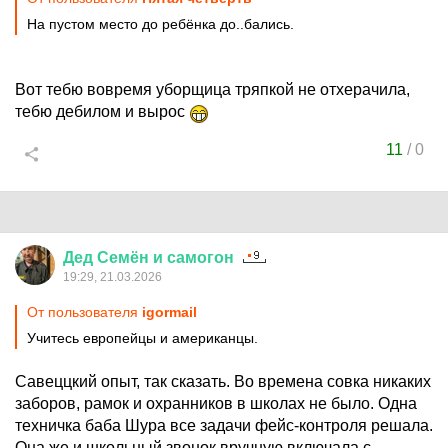
На пустом место до ребёнка до..бались.
Вот тебю вовремя уборщица тряпкой не отхерачила,
тебю дебилом и вырос
11
/
0
Дед
Семён
и
самогон
19:29, 21.03.2026
От пользователя
igormail
Учитесь европейцы и американцы.
Савеццкий опыт, так сказать. Во времена совка никаких
заборов, рамок и охранников в школах не было. Одна
техничка баба Шура все задачи фейс-контроля решала.
Она же и школьный звонок вручную включала с