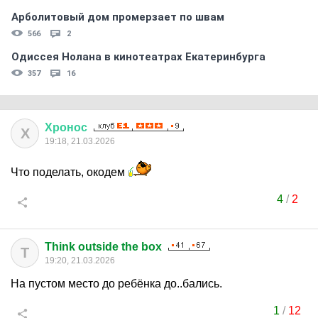
Арболитовый дом промерзает по швам
566
2
Одиссея Нолана в кинотеатрах Екатеринбурга
357
16
Хронос
Х
19:18, 21.03.2026
Что поделать, окодем
4
/
2
Think outside the box
T
19:20, 21.03.2026
На пустом место до ребёнка до..бались.
1
/
12