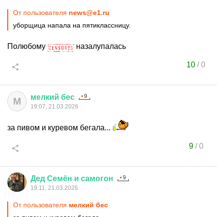
От пользователя
news@e1.ru
уборщица напала на пятиклассницу.
Полюбому
назалупалась
10
/
0
мелкий
бес
М
19:07, 21.03.2026
за пивом и куревом бегала...
9
/
0
Дед
Семён
и
самогон
19:11, 21.03.2026
От пользователя
мелкий бес