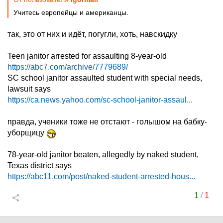
Учитесь европейцы и американцы.
так, это от них и идёт, погугли, хоть, навскидку
Teen janitor arrested for assaulting 8-year-old
https://abc7.com/archive/7779689/
SC school janitor assaulted student with special needs,
lawsuit says
https://ca.news.yahoo.com/sc-school-janitor-assaul...
правда, ученики тоже не отстают - голышом на бабку-
уборщицу
78-year-old janitor beaten, allegedly by naked student,
Texas district says
https://abc11.com/post/naked-student-arrested-hous...
1
/
1