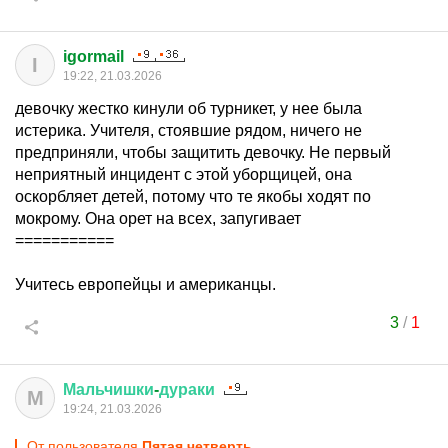
igormail
I
19:22, 21.03.2026
девочку жестко кинули об турникет, у нее была
истерика. Учителя, стоявшие рядом, ничего не
предприняли, чтобы защитить девочку. Не первый
неприятный инцидент с этой уборщицей, она
оскорбляет детей, потому что те якобы ходят по
мокрому. Она орет на всех, запугивает
===========
Учитесь европейцы и американцы.
3
/
1
Мальчишки
-
дураки
М
19:24, 21.03.2026
От пользователя
Пятая четверть