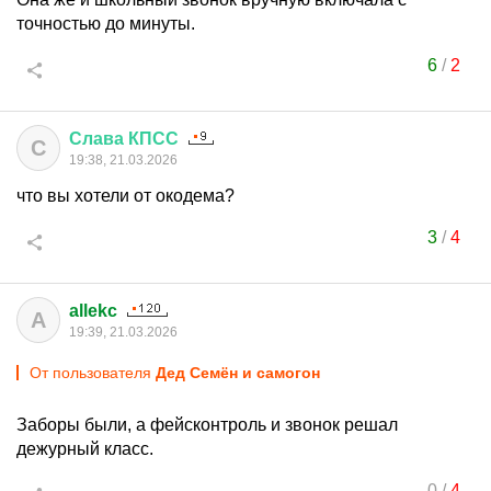
точностью до минуты.
6
/
2
Слава
КПСС
С
19:38, 21.03.2026
что вы хотели от окодема?
3
/
4
allekc
A
19:39, 21.03.2026
От пользователя
Дед Семён и самогон
Заборы были, а фейсконтроль и звонок решал
дежурный класс.
0
/
4