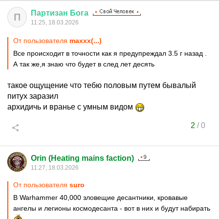
Партизан
Бога
П
11:25, 18.03.2026
От пользователя
maxxx(...)
Все происходит в точности как я предупреждал 3.5 г назад .
А так же,я знаю что будет в след лет десять
такое ощущение что тебю половым путем бывалый
питух заразил
архидичь и вранье с умным видом
2
/
0
Orin (Heating mains faction)
11:27, 18.03.2026
От пользователя
surо
В Warhammer 40,000 зловещие десантники, кровавые
ангелы и легионы космодесанта - вот в них и будут набирать