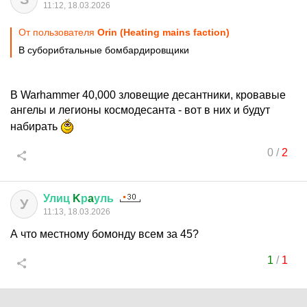
11:12, 18.03.2026
От пользователя
Orin (Heating mains faction)
В суборибтальные бомбардировщики
В Warhammer 40,000 зловещие десантники, кровавые
ангелы и легионы космодесанта - вот в них и будут
набирать
0
/
2
Улиц
K
р
a
уль
У
11:13, 18.03.2026
А что местному бомонду всем за 45?
1
/
1