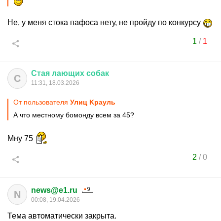
Не, у меня стока пафоса нету, не пройду по конкурсу
1
/
1
Стая
лающих
собак
С
11:31, 18.03.2026
От пользователя
Улиц Kрaуль
А что местному бомонду всем за 45?
Мну 75
2
/
0
news@e1.ru
N
00:08, 19.04.2026
Тема автоматически закрыта.