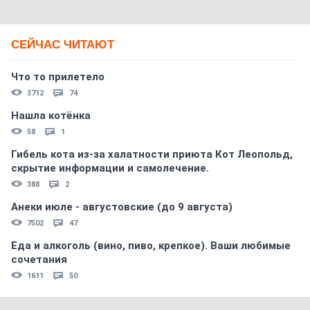
СЕЙЧАС ЧИТАЮТ
Что то прилетело
3712
74
Нашла котёнка
58
1
Гибель кота из-за халатности приюта Кот Леопольд,
скрытиe информации и самолечение.
388
2
Анеки июле - августовские (до 9 августа)
7502
47
Еда и алкоголь (вино, пиво, крепкое). Ваши любимые
сочетания
1611
50