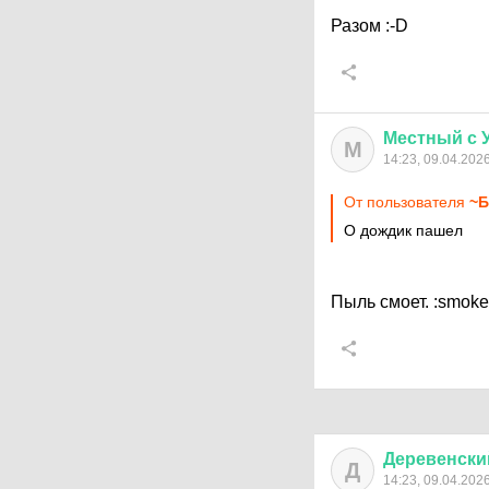
Разом
:-D
Местный
с
М
14:23, 09.04.202
От пользователя
~Б
О дождик пашел
Пыль смоет.
:smoke
Деревенски
Д
14:23, 09.04.202