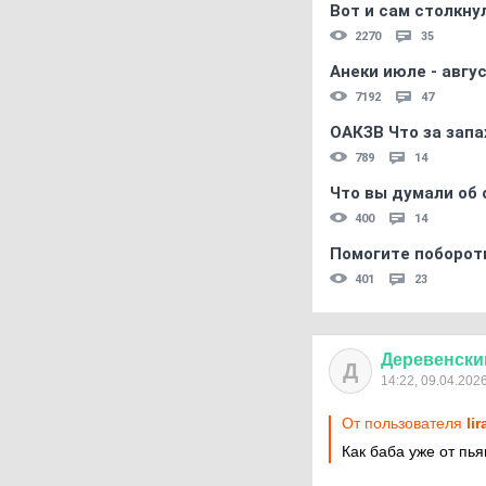
Вот и сам столкнул
2270
35
Анеки июле - авгус
7192
47
ОАКЗВ Что за запа
789
14
Что вы думали об 
400
14
Помогите поборот
401
23
Деревенски
Д
14:22, 09.04.202
От пользователя
lir
Как баба уже от пь