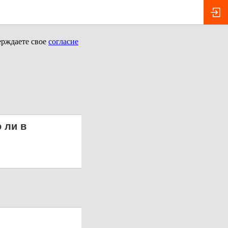
ерждаете свое
согласие
 ли в