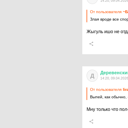
14:20, 09.04.202
От пользователя
~Б
Злая вроде все спо
Жыгуль ишо не отд
Деревенски
Д
14:20, 09.04.202
От пользователя
lir
Выпей, как обычно,
Мну только что пол