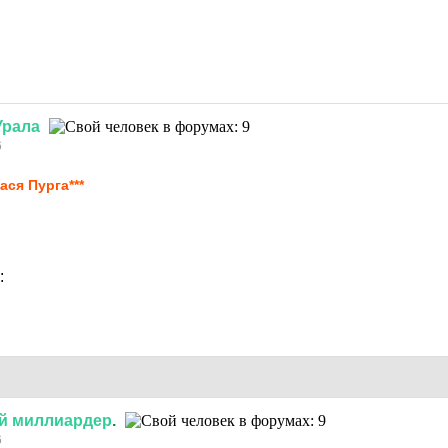
Урала
6
ася Пурга***
:
й
миллиардер
.
6