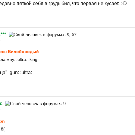
едавно пяткой себя в грудь бил, что первая не кусает.
:-D
а
***
6
енн Вилобородый
ала мну.
:ultra:
:king:
ица"
:gun:
:ultra:
c
6
pn
?
8(