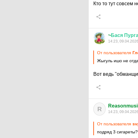
Кто то тут совсем н
~
Бася
Пург
14:23, 09.04.202
От пользователя
Гл
Жыгуль ишо не отд
Вот ведь "обманщ
Reasonmusi
R
14:23, 09.04.202
От пользователя
sv
подряд 3 сигареты