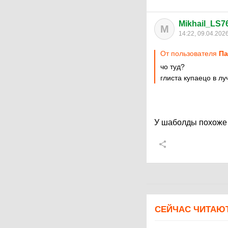
Mikhail_LS7
M
14:22, 09.04.202
От пользователя
Па
чо туд?
глиста купаецо в л
У шаболды похоже 
СЕЙЧАС ЧИТАЮ