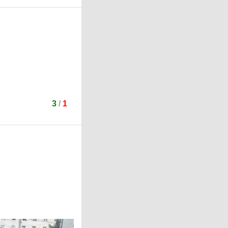
3
/
1