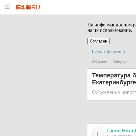
На информационном рес
на их использование.
Согласен
Поиск по форумам
Общение
Обсуждение 
Температура б
Екатеринбург
Обсуждение новос
Гленн
Вило
Г