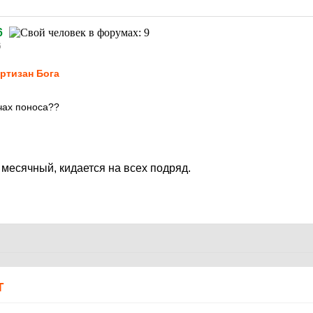
6
6
ртизан Бога
учах поноса??
месячный, кидается на всех подряд.
Т