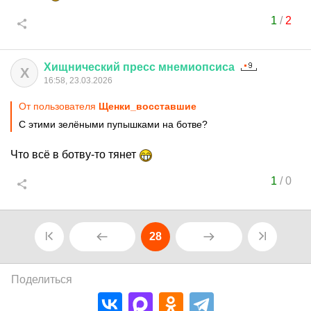
1
/
2
Хищнический
пресс
мнемиопсиса
Х
16:58, 23.03.2026
От пользователя
Щенки_восставшие
С этими зелёными пупышками на ботве?
Что всё в ботву-то тянет
1
/
0
28
Поделиться