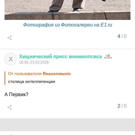
Фотография из Фотогалереи на E1.ru
4
/
0
Хищнический
пресс
мнемиопсиса
Х
16:39, 23.03.2026
От пользователя
Reasonmusic
столица интеллигенции
А Первик?
2
/
0