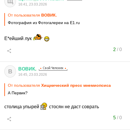
Щ
16:41, 23.03.2026
От пользователя
ВОВИК.
Фотография из Фотогалереи на E1.ru
Е*ейший лук
2
/
0
ВОВИК
.
В
16:45, 23.03.2026
От пользователя
Хищнический пресс мнемиопсиса
А Первик?
столица упырей
стосян не даст соврать
5
/
0