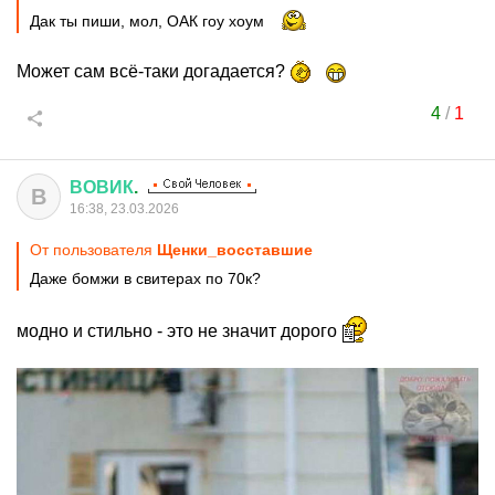
Дак ты пиши, мол, ОАК гоу хоум
Может сам всё-таки догадается?
4
/
1
ВОВИК
.
В
16:38, 23.03.2026
От пользователя
Щенки_восставшие
Даже бомжи в свитерах по 70к?
модно и стильно - это не значит дорого