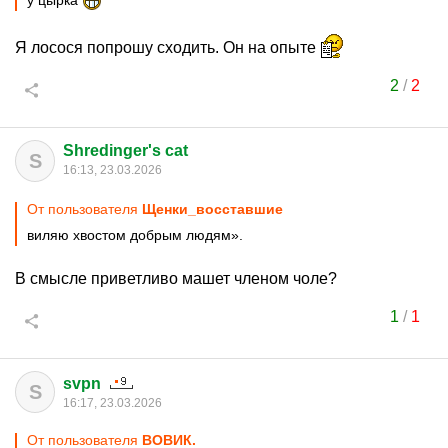
у цырка
Я лосося попрошу сходить. Он на опыте
2
/
2
Shredinger's cat
S
16:13, 23.03.2026
От пользователя
Щенки_восставшие
виляю хвостом добрым людям».
В смысле приветливо машет членом чоле?
1
/
1
svpn
S
16:17, 23.03.2026
От пользователя
ВОВИК.