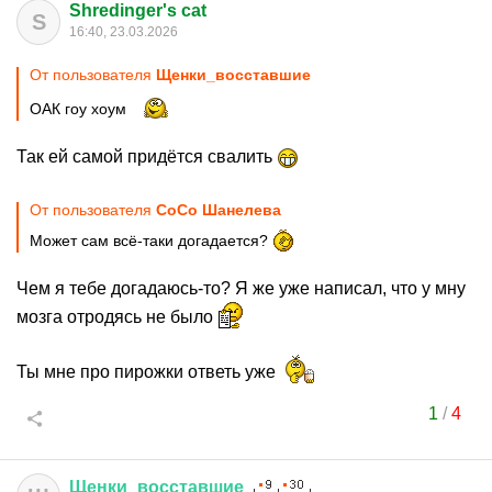
Shredinger's cat
S
16:40, 23.03.2026
От пользователя
Щенки_восставшие
ОАК гоу хоум
Так ей самой придётся свалить
От пользователя
CoCo Шанелева
Может сам всё-таки догадается?
Чем я тебе догадаюсь-то? Я же уже написал, что у мну
мозга отродясь не было
Ты мне про пирожки ответь уже
1
/
4
Щенки
_
восставшие