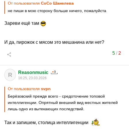
От пользователя
CoCo Шанелева
не пиши в мою сторону больше ничего, пожалуйста
Зареви ещё там
И да, пирожок с мясом это мешанина или нет?
5
/
2
Reasonmusic
R
16:25, 23.03.2026
От пользователя
svpn
Берёзовский прежде всего - средоточение топовой
интеллигенции. Опрятный внешний вид местных жителей
лишь одно из вытекающих последствий.
Так и запишем, столица интеллигенции