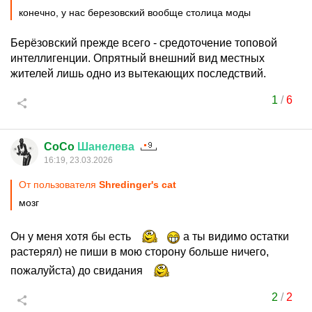
конечно, у нас березовский вообще столица моды
Берёзовский прежде всего - средоточение топовой
интеллигенции. Опрятный внешний вид местных
жителей лишь одно из вытекающих последствий.
1
/
6
CoCo
Шанелева
16:19, 23.03.2026
От пользователя
Shredinger's cat
мозг
Он у меня хотя бы есть
а ты видимо остатки
растерял) не пиши в мою сторону больше ничего,
пожалуйста) до свидания
2
/
2