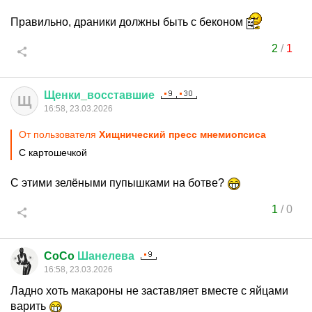
Правильно, драники должны быть с беконом
2
/
1
Щенки
_
восставшие
Щ
16:58, 23.03.2026
От пользователя
Хищнический пресс мнемиопсиса
С картошечкой
С этими зелёными пупышками на ботве?
1
/
0
CoCo
Шанелева
16:58, 23.03.2026
Ладно хоть макароны не заставляет вместе с яйцами
варить