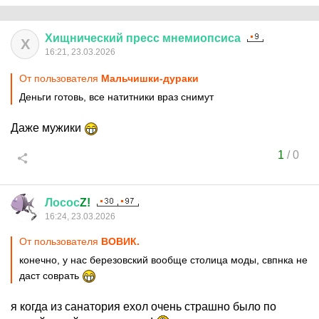
Хищнический
пресс
мнемиопсиса
Х
16:21, 23.03.2026
От пользователя
Мальчишки-дураки
Деньги готовь, все натитники враз снимут
Даже мужики
1
/
0
Лосос
Z!
16:24, 23.03.2026
От пользователя
ВОВИК.
конечно, у нас березовский вообще столица моды, свпнка не
даст соврать
я когда из санатория ехол очень страшно было по