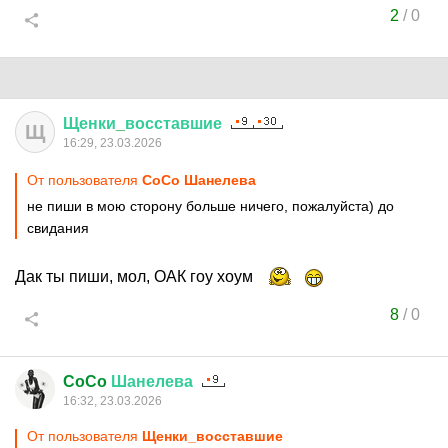
2
/
0
Щенки
_
восставшие
Щ
16:29, 23.03.2026
От пользователя
CoCo Шанелева
не пиши в мою сторону больше ничего, пожалуйста) до
свидания
Дак ты пиши, мол, ОАК гоу хоум
8
/
0
CoCo
Шанелева
16:32, 23.03.2026
От пользователя
Щенки_восставшие