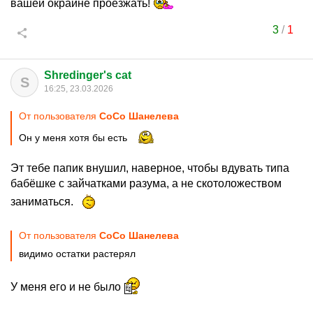
вашей окрайне проезжать!
3
/
1
Shredinger's cat
S
16:25, 23.03.2026
От пользователя
CoCo Шанелева
Он у меня хотя бы есть
Эт тебе папик внушил, наверное, чтобы вдувать типа
бабёшке с зайчатками разума, а не скотоложеством
заниматься.
От пользователя
CoCo Шанелева
видимо остатки растерял
У меня его и не было