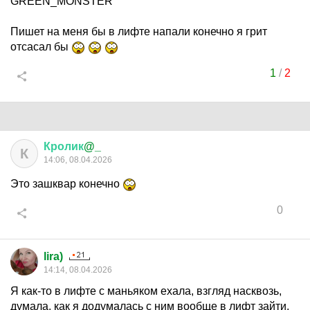
GREEN_MONSTER
Пишет на меня бы в лифте напали конечно я грит
отсасал бы
1
/
2
Кролик
@_
К
14:06, 08.04.2026
Это зашквар конечно
0
lira)
14:14, 08.04.2026
Я как-то в лифте с маньяком ехала, взгляд насквозь,
думала, как я додумалась с ним вообще в лифт зайти,