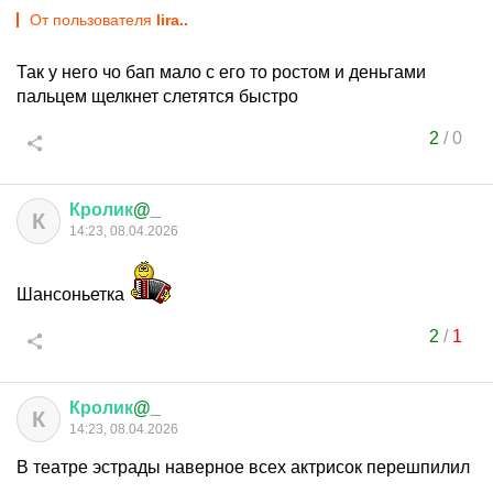
От пользователя
lira..
Так у него чо бап мало с его то ростом и деньгами
пальцем щелкнет слетятся быстро
2
/
0
Кролик
@_
К
14:23, 08.04.2026
Шансоньетка
2
/
1
Кролик
@_
К
14:23, 08.04.2026
В театре эстрады наверное всех актрисок перешпилил