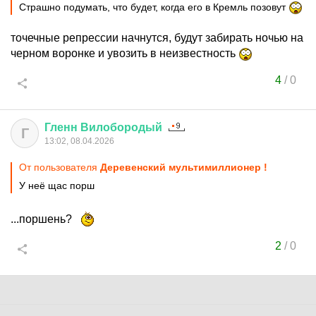
Страшно подумать, что будет, когда его в Кремль позовут
точечные репрессии начнутся, будут забирать ночью на
черном воронке и увозить в неизвестность
4
/
0
Гленн
Вилобородый
Г
13:02, 08.04.2026
От пользователя
Деревенский мультимиллионер !
У неё щас порш
...поршень?
2
/
0