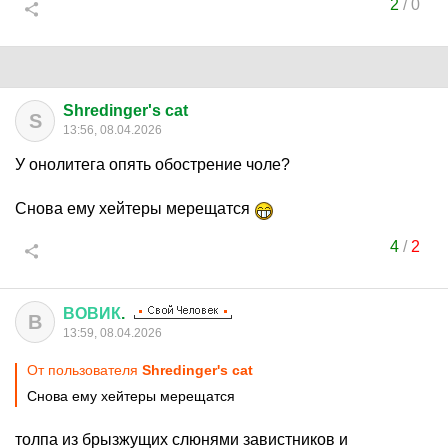
2
/
0
Shredinger's cat
S
13:56, 08.04.2026
У онолитега опять обострение чоле?
Снова ему хейтеры мерещатся
4
/
2
ВОВИК
.
В
13:59, 08.04.2026
От пользователя
Shredinger's cat
Снова ему хейтеры мерещатся
толпа из брызжущих слюнями завистников и