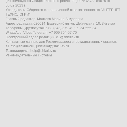
(Роскомнадзор) Свидетельство о регистрации № ФС77-84675 от
06.02.2023 г.
Учредитель: Общество с ограниченной ответственностью "ИНТЕРНЕТ
ТЕХНОЛОГИИ"
Главный редактор: Малкова Марина Андреевна
Адрес редакции: 620014, Екатеринбург, ул. Шейнкмана, 10, 3-й этаж,
Телефоны (круглосуточно): 8 (343) 379-49-95, 34-555-34,
WhatsApp, Viber, Telegram: +7 909 704-57-70
Электронный адрес редакции:
e1@shkulev.ru
Контактные данные для Роскомнадзора и государственных органов:
e1info@shkulev.ru
,
juristekat@shkulev.ru
Техподдержка:
help@shkulev.ru
Рекомендательные системы