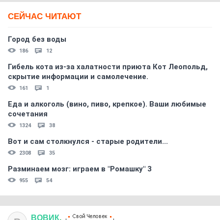
СЕЙЧАС ЧИТАЮТ
Город без воды
186
12
Гибель кота из-за халатности приюта Кот Леопольд,
скрытиe информации и самолечение.
161
1
Еда и алкоголь (вино, пиво, крепкое). Ваши любимые
сочетания
1324
38
Вот и сам столкнулся - старые родители...
2308
35
Разминаем мозг: играем в "Ромашку" 3
955
54
ВОВИК
.