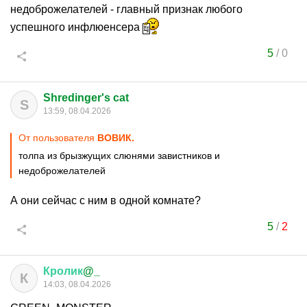
недоброжелателей - главный признак любого
успешного инфлюенсера
5
/
0
Shredinger's cat
S
13:59, 08.04.2026
От пользователя
ВОВИК.
толпа из брызжущих слюнями завистников и
недоброжелателей
А они сейчас с ним в одной комнате?
5
/
2
Кролик
@_
К
14:03, 08.04.2026