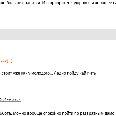
е больше нравятся. И в приоритете здоровье и хорошее с
6
xxx(...)
 стоит уже как у молодого... Ладно пойду чай пить
6
уббота. Можно вообще спокойно пойти по развратным дамоч