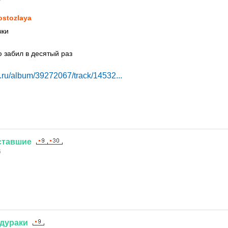
ostozlaya
чки
ю забил в десятый раз
x.ru/album/39272067/track/14532...
ставшие
6
дураки