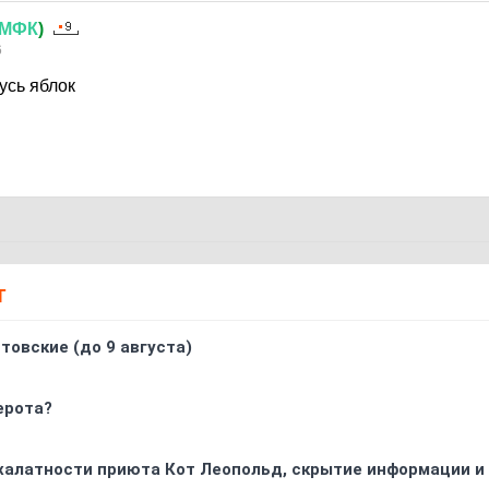
МФК
)
6
усь яблок
Т
товские (до 9 августа)
ерота?
 халатности приюта Кот Леопольд, скрытиe информации и