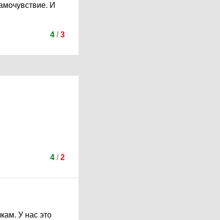
амочувствие. И
4
/
3
4
/
2
кам. У нас это