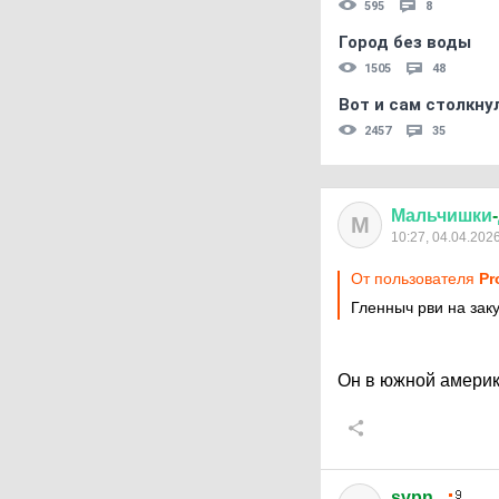
595
8
Город без воды
1505
48
Вот и сам столкнул
2457
35
Мальчишки
-
М
10:27, 04.04.202
От пользователя
Pr
Гленныч рви на заку
Он в южной америк
svpn