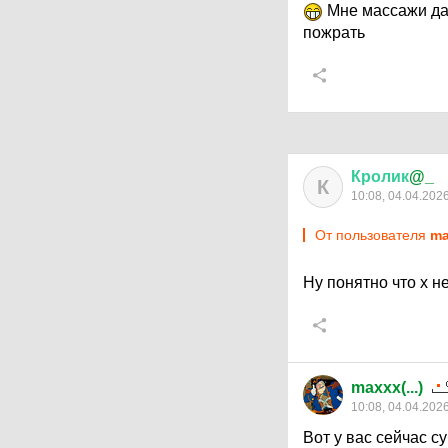
Мне массажи даж
пожрать
Кролик
@_
К
10:08, 04.04.202
От пользователя
ma
Ну понятно что х не
maxxx(...)
10:08, 04.04.202
Вот у вас сейчас с