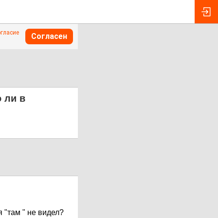
огласие
Согласен
 ли в
 "там " не видел?