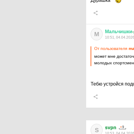
Дурашка
Мальчишки
-
М
10:51, 04.04.202
От пользователя
ma
может мне достаточн
молодых спортсмен
Тебю устройся под
svpn
S
10:53, 04.04.202