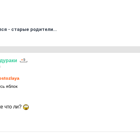
ся - старые родители...
дураки
6
ostozlaya
сь яблок
е что ли?