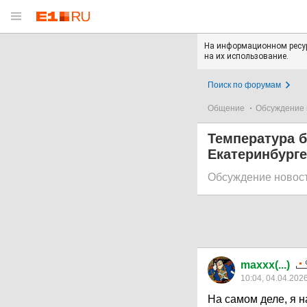
На информационном ресур
на их использование.
Поиск по форумам
Общение
Обсуждение 
Температура б
Екатеринбург
Обсуждение новос
maxxx(...)
10:04, 04.04.202
На самом деле, я н