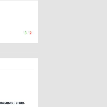
3
/
2
 самолечение.