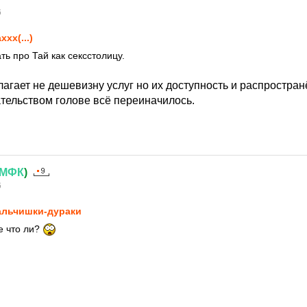
6
xxx(...)
ь про Тай как сексстолицу.
агает не дешевизну услуг но их доступность и распростран
тельством голове всё переиначилось.
МФК
)
6
льчишки-дураки
е что ли?