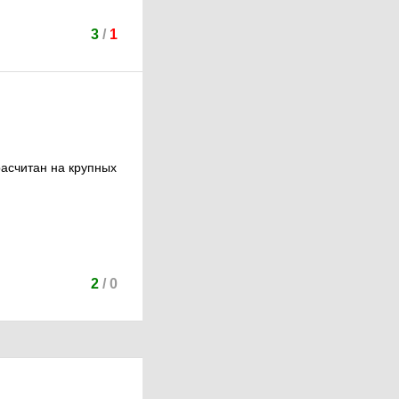
3
/
1
расчитан на крупных
2
/
0