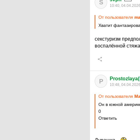
S
10:40, 04.04.202
От пользователя
ma
Хватит фантазироват
секстуризм предпол
воспалённой стяжа
Prostozlaya(
P
10:48, 04.04.202
От пользователя
Ма
Он в южной америк
0
Ответить