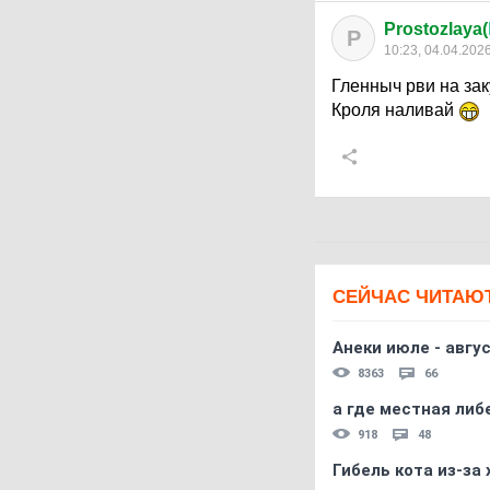
Prostozlaya(
P
10:23, 04.04.202
Гленныч рви на зак
Кроля наливай
СЕЙЧАС ЧИТАЮ
Анеки июле - авгус
8363
66
а где местная либ
918
48
Гибель кота из-за