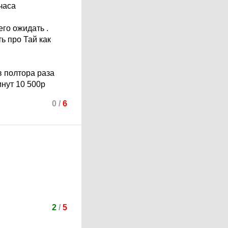
часа
его ожидать .
ь про Тай как
в полтора раза
инут 10 500р
0
/
6
2
/
5