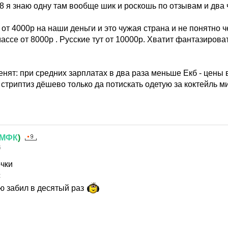
 8 я знаю одну там вообще шик и роскошь по отзывам и два 
е от 4000р на наши деньги и это чужая страна и не понятно ч
ссе от 8000р . Русские тут от 10000р. Хватит фантазироват
енят: при средних зарплатах в два раза меньше Екб - цены 
 стриптиз дёшево только да потискать одетую за коктейль м
МФК
)
6
очки
с
ю забил в десятый раз