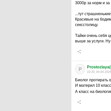
3000р за норм и за
...тут страшненьки
Красивые на бодима
сексстолицу.
Тайки очень себя ц
выше за услуги. Ну
Prostozlaya(
P
10:20, 04.04.202
Биолог протирать 
И материл 10 клас
А класс на биологи