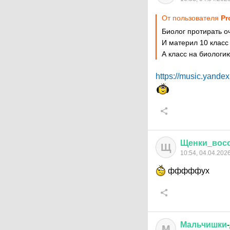
От пользователя
Pr
Биолог протирать о
И материл 10 класс
А класс на биологи
https://music.yande
Щенки
_
вос
Щ
10:54, 04.04.202
фффффух
Мальчишки
-
М