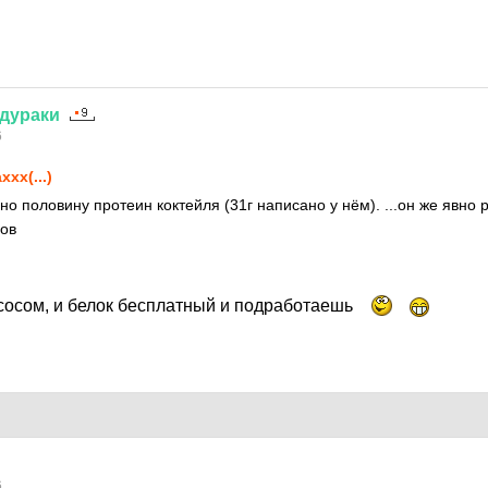
дураки
6
xxx(...)
о половину протеин коктейля (31г написано у нём). ...он же явно 
ов
сосом, и белок бесплатный и подработаешь
6