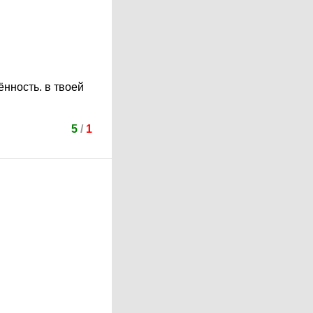
ённость. в твоей
5
/
1