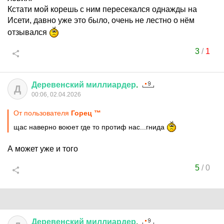
Кстати мой корешь с ним пересекался однажды на
Исети, давно уже это было, очень не лестно о нём
отзывался
3
/
1
Деревенский
миллиардер
.
Д
00:06, 02.04.2026
От пользователя
Горец ™
щас наверно воюет где то протиф нас...гнида
А может уже и того
5
/
0
Деревенский
миллиардер
.