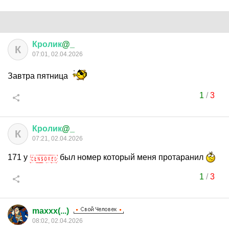
Кролик
@_
К
07:01, 02.04.2026
Завтра пятница
1
/
3
Кролик
@_
К
07:21, 02.04.2026
171 у
был номер который меня протаранил
1
/
3
maxxx(...)
08:02, 02.04.2026