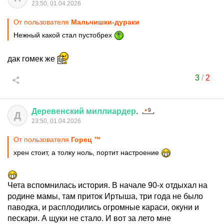
23:50, 01.04.2026
От пользователя
Мальчишки-дураки
Нежный какой стал пустобрех
дак гомек же
3
/
2
Деревенский
миллиардер
.
Д
23:50, 01.04.2026
От пользователя
Горец ™
хрен стоит, а толку ноль, портит настроение
Чета вспомнилась история. В начале 90-х отдыхал на
родине мамы, там приток Иртыша, три года не было
паводка, и расплодились огромные караси, окуни и
пескари. А щуки не стало. И вот за лето мне