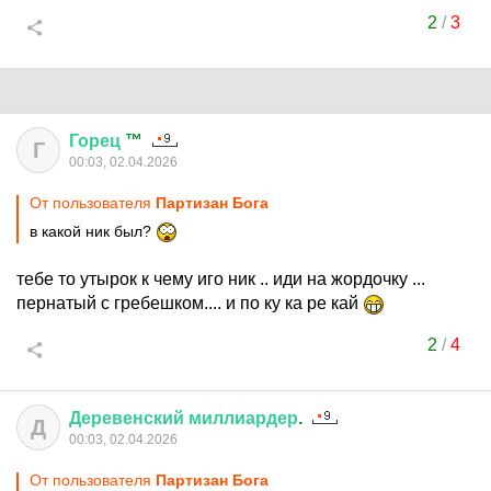
2
/
3
Горец
™
Г
00:03, 02.04.2026
От пользователя
Партизан Бога
в какой ник был?
тебе то утырок к чему иго ник .. иди на жордочку ...
пернатый с гребешком.... и по ку ка ре кай
2
/
4
Деревенский
миллиардер
.
Д
00:03, 02.04.2026
От пользователя
Партизан Бога