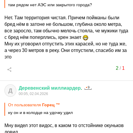
там рядом нет АЭС или закрытого города?
Нет. Там территория чистая. Причем пойманы были
бред нём в затоне не большом, глубина около метра,
все заросло, там обычно мелочь стояла, че мужики туда
с бред нём поперллись, хрен знает
Мну их уговорил отпустить этих карасей, но не туда же,
а через 30 метров в реку. Они отпустили, спасибо им за
это
2
/
1
Деревенский
миллиардер
.
Д
00:05, 02.04.2026
От пользователя
Горец ™
ну он и в колодце на удочку удил
Мну видел этот видос, в каком то отстойнике окуньков
ловил.