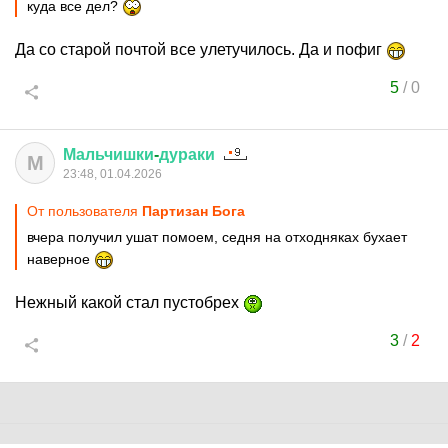
куда все дел?
Да со старой почтой все улетучилось. Да и пофиг
5
/
0
Мальчишки
-
дураки
М
23:48, 01.04.2026
От пользователя
Партизан Бога
вчера получил ушат помоем, седня на отходняках бухает
наверное
Нежный какой стал пустобрех
3
/
2