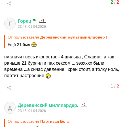
2
/
2
Горец
™
Г
23:43, 01.04.2026
От пользователя
Деревенский мультимиллионер !
Ещё 21 был
ну значит весь иконостас - 4 шильда , Славян , а как
раньше 21 бурлил и пах сексом ... эээхххх были
времена ...а сичас давление , хрен стоит, а толку ноль,
портит настроение
1
/
2
Деревенский
миллиардер
.
Д
23:45, 01.04.2026
От пользователя
Партизан Бога