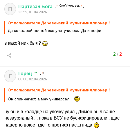
Партизан
Бога
П
23:59, 01.04.2026
От пользователя
Деревенский мультимиллионер !
Да со старой почтой все улетучилось. Да и пофи
в какой ник был?
2
/
2
Горец
™
Г
00:00, 02.04.2026
От пользователя
Деревенский мультимиллионер !
Он спинингист, а мну универсал
ну он и в колодце на удочку удил , Димон был ваще
незаурядный ... пока в ВСУ не бусифицировали , щас
наверно воюет где то протиф нас...гнида