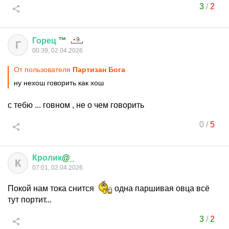
3
/
2
Горец
™
Г
00:39, 02.04.2026
От пользователя
Партизан Бога
ну нехош говорить как хош
с тебю ... говном , не о чем говорить
0
/
5
Кролик
@_
К
07:01, 02.04.2026
Покой нам тока снится
одна паршивая овца всё
тут портит...
3
/
2