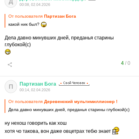
Д
00:08, 02.04.2026
От пользователя
Партизан Бога
какой ник был?
Дела давно минувших дней, преданья старины
глубокой(с)
4
/
0
Партизан
Бога
П
00:14, 02.04.2026
От пользователя
Деревенский мультимиллионер !
Дела давно минувших дней, преданья старины глубокой(с)
ну нехош говорить как хош
хотя чо такова, вон даже овцетрах тебю знает