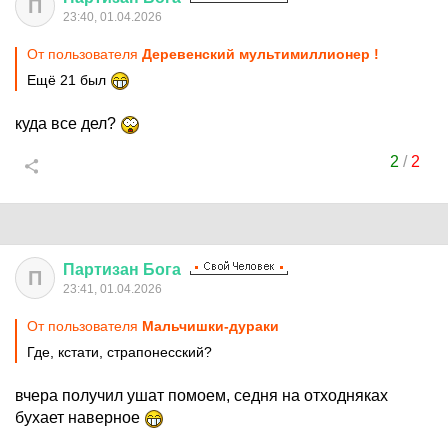
П
23:40, 01.04.2026
От пользователя
Деревенский мультимиллионер !
Ещё 21 был
куда все дел?
2
/
2
Партизан
Бога
П
23:41, 01.04.2026
От пользователя
Мальчишки-дураки
Где, кстати, страпонесский?
вчера получил ушат помоем, седня на отходняках
бухает наверное