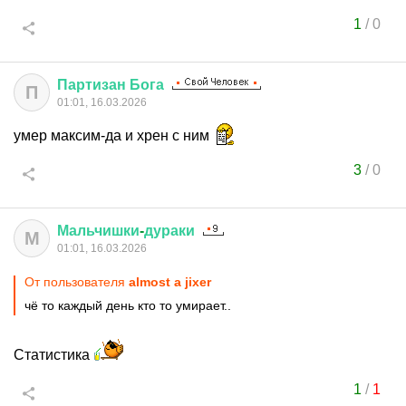
1
/
0
Партизан
Бога
П
01:01, 16.03.2026
умер максим-да и хрен с ним
3
/
0
Мальчишки
-
дураки
М
01:01, 16.03.2026
От пользователя
almost a jixer
чё то каждый день кто то умирает..
Статистика
1
/
1