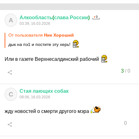
Алкообласть
(
слава
России
)
А
03:39, 16.03.2026
От пользователя
Ник Хороший
дык на пэ1 и постите эту херь!
Или в газете Верхнесалдинский рабочий
3
/
0
Стая
лающих
собак
С
08:06, 16.03.2026
жду новостей о смерти другого мэра
0