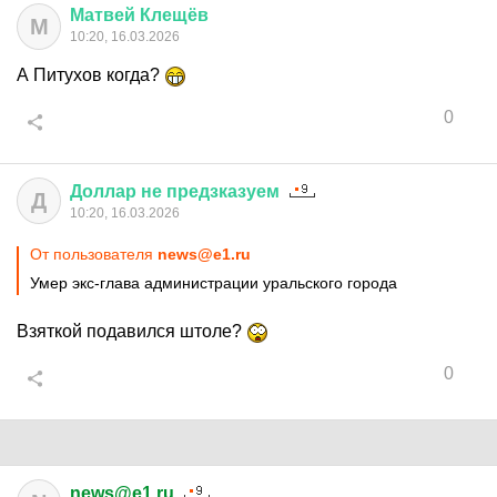
Матвей
Клещёв
М
10:20, 16.03.2026
А Питухов когда?
0
Доллар
не
предзказуем
Д
10:20, 16.03.2026
От пользователя
news@e1.ru
Умер экс-глава администрации уральского города
Взяткой подавился штоле?
0
news@e1.ru