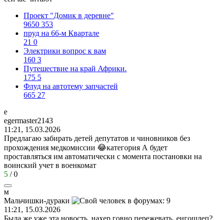
Проект "Домик в деревне"
9650
353
пруд на 66-м Квартале
21
0
Электрики вопрос к вам
160
3
Путешествие на край Африки.
175
5
Флуд на автотему запчастей
665
27
e
egermaster2143
11:21, 15.03.2026
Предлагаю забирать детей депутатов и чиновников без
прохождения медкомиссии 😂категория А будет
проставляться им автоматически с момента постановки на
воинский учет в военкомат
5
/
0
м
Мальчишки
-
дураки
11:21, 15.03.2026
Была же уже эта новость, нахер говно пережевать, енгошлеп?