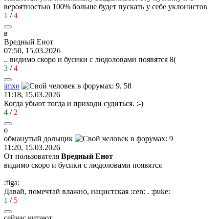
вероятностью 100% больше будет пускать у себе уклонистов
1
/
4
в
Вредный
Енот
07:50, 15.03.2026
.. видимо скоро и бусики с людоловами появятся
8(
3
/
4
imxo
11:18, 15.03.2026
Когда убьют тогда и приходи судиться.
:-)
4
/
2
о
обманутый
дольщик
11:20, 15.03.2026
От пользователя
Вредный Енот
видимо скоро и бусики с людоловами появятся
:figa:
Давай, помечтай влажно, нацистская
:cen:
.
:puke:
1
/
5
сейчас читают