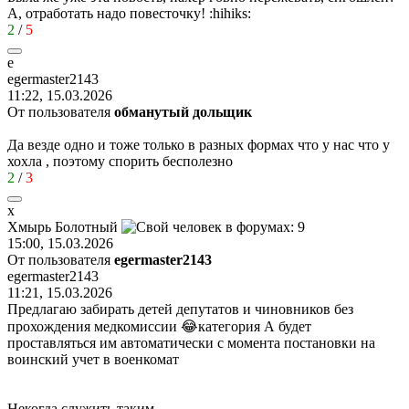
А, отработать надо повесточку!
:hihiks:
2
/
5
e
egermaster2143
11:22, 15.03.2026
От пользователя
обманутый дольщик
Да везде одно и тоже только в разных формах что у нас что у
хохла , поэтому спорить бесполезно
2
/
3
х
Хмырь
Болотный
15:00, 15.03.2026
От пользователя
egermaster2143
egermaster2143
11:21, 15.03.2026
Предлагаю забирать детей депутатов и чиновников без
прохождения медкомиссии 😂категория А будет
проставляться им автоматически с момента постановки на
воинский учет в военкомат
Некогда служить таким,