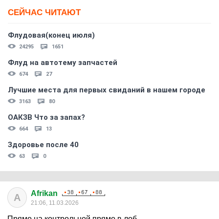
СЕЙЧАС ЧИТАЮТ
Флудовая(конец июля)
24295
1651
Флуд на автотему запчастей
674
27
Лучшие места для первых свиданий в нашем городе
3163
80
ОАКЗВ Что за запах?
664
13
Здоровье после 40
63
0
Afrikan
A
21:06, 11.03.2026
Прямо на контрольной прямо в лоб