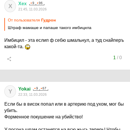
Хех
Х
21:45, 11.03.2026
От пользователя
Гудрон
Штраф мамаше и папаше такого имбицила
Имбицил - эта еслип ф себю шмальнул, а туд снайперъ
какой-та.
1
/
0
Yokai
Y
22:33, 11.03.2026
Если бы в висок попал или в артерию под ухом, мог бы
убить.
Форменное покушение на убийство!
У посона шрам останется на всю жысь теперь! Чтобы