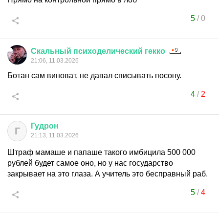
5
/
0
Скальный
психоделический
гекко
21:06, 11.03.2026
Ботан сам виноват, не давал списывать посону.
4
/
2
Гудрон
Г
21:13, 11.03.2026
Штраф мамаше и папаше такого имбицила 500 000
рублей будет самое оно, но у нас государство
закрывает на это глаза. А учитель это бесправный раб.
5
/
4