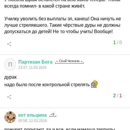
всегда помнил- в какой стране живёт.
Училку уволить без выплаты зп, канеш! Она ничуть не
лучше стрелявшего. Такие чёрствые дуры не должны
допускаться до детей! Не то чтобы учить! Вообще!
1
/
0
Партизан
Бога
П
23:37, 11.03.2026
дурак
надо было после контрольной стрелять
2
/
1
кот
ельцина
00:58, 12.03.2026
пожурят, поругают, да и все. если мамаша терпилы