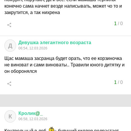
конечно сама начнет везде написывать, может чо то и
закрутится, а так нихрена
1
/
0
Девушка
элегантного
возраста
Д
06:54, 12.03.2026
Щас мамаша засранца будет орать, что ее корзиночка
не виноват и сами виноваты.. Травили юного дитятку и
он оборонялся
1
/
0
Кролик
@_
К
06:58, 12.03.2026
Контрольный в лоб
будущий киллер подрастает