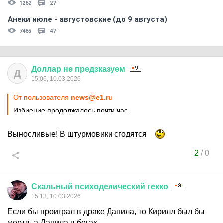
1262
27
Анеки июле - августовские (до 9 августа)
7465
47
Доллар
не
предзказуем
Д
15:06, 10.03.2026
От пользователя
news@e1.ru
Избиение продолжалось почти час
Выносливые! В штурмовики сгодятся
2
/
0
Скальный
психоделический
гекко
15:13, 10.03.2026
Если бы проиграл в драке Данила, то Кирилл был бы
мертв, а Данила в бегах.