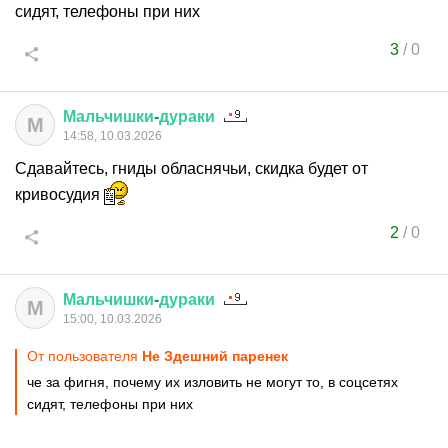
сидят, телефоны при них
3
/
0
Мальчишки
-
дураки
М
14:58, 10.03.2026
Сдавайтесь, гниды обласнячьи, скидка будет от
кривосудия
2
/
0
Мальчишки
-
дураки
М
15:00, 10.03.2026
От пользователя
Не Здешний паренек
че за фигня, почему их изловить не могут то, в соцсетях
сидят, телефоны при них