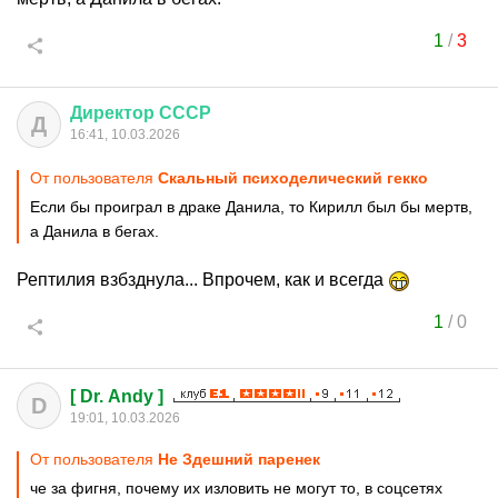
1
/
3
Директор
СССР
Д
16:41, 10.03.2026
От пользователя
Скальный психоделический гекко
Если бы проиграл в драке Данила, то Кирилл был бы мертв,
а Данила в бегах.
Рептилия взбзднула... Впрочем, как и всегда
1
/
0
[ Dr. Andy ]
D
19:01, 10.03.2026
От пользователя
Не Здешний паренек
че за фигня, почему их изловить не могут то, в соцсетях