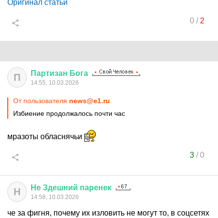
Оригинал статьи
0
/
2
Партизан
Бога
П
14:55, 10.03.2026
От пользователя
news@e1.ru
Избиение продолжалось почти час
мразоты обласнячьи
3
/
0
Не
Здешний
паренек
Н
14:58, 10.03.2026
че за фигня, почему их изловить не могут то, в соцсетях