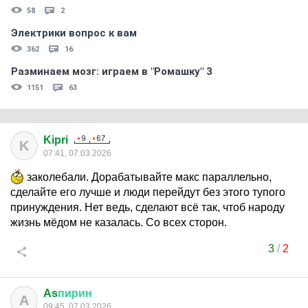
58
2
Электрики вопрос к вам
362
16
Разминаем мозг: играем в "Ромашку" 3
1151
63
Kipri
K
07:41, 07.03.2026
заколебали. Дорабатывайте макс параллельно,
сделайте его лучше и люди перейдут без этого тупого
принуждения. Нет ведь, сделают всё так, чтоб народу
жизнь мёдом не казалась. Со всех сторон.
3
/
2
As
пирин
A
09:45, 07.03.2026