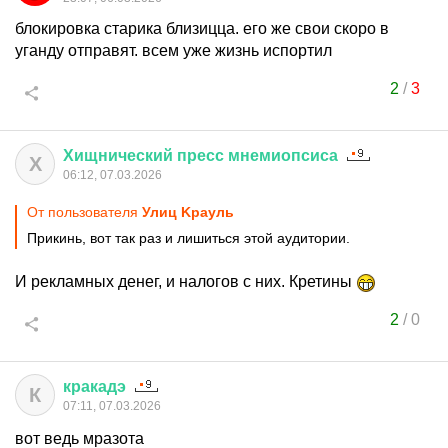
блокировка старика близицца. его же свои скоро в
уганду отправят. всем уже жизнь испортил
2
/
3
Хищнический
пресс
мнемиопсиса
Х
06:12, 07.03.2026
От пользователя
Улиц Kрaуль
Прикинь, вот так раз и лишиться этой аудитории.
И рекламных денег, и налогов с них. Кретины
2
/
0
кракадэ
К
07:11, 07.03.2026
вот ведь мразота