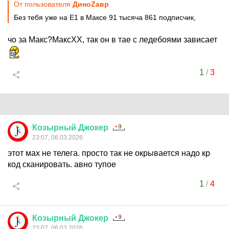
От пользователя
ДиноZавp
Без тебя уже на Е1 в Максе 91 тысяча 861 подписчик,
чо за Макс?МаксХХ, так он в тае с ледебоями зависает
1
/
3
Козырный
Джокер
23:07, 06.03.2026
этот мах не телега. просто так не окрывается надо кр
код сканировать. авно тупое
1
/
4
Козырный
Джокер
23:07, 06.03.2026