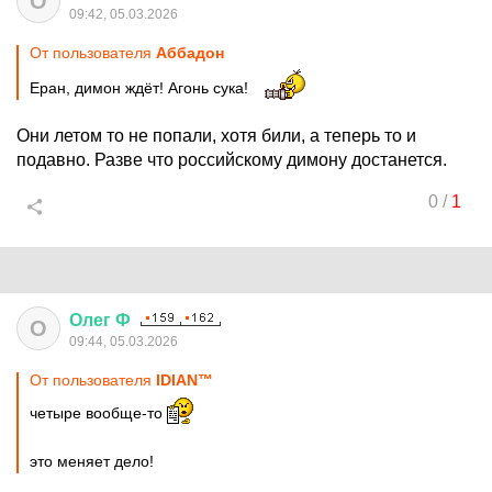
О
09:42, 05.03.2026
От пользователя
Аббадон
Еран, димон ждёт! Агонь сука!
Они летом то не попали, хотя били, а теперь то и
подавно. Разве что российскому димону достанется.
0
/
1
Олег
Ф
О
09:44, 05.03.2026
От пользователя
IDIАN™
четыре вообще-то
это меняет дело!