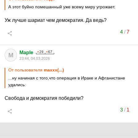
А этот буйно помешанный уже всему миру угрожает.
Уж лучше шариат чем демократия. Да ведь?
4
/
7
Maple
M
23:44, 04.03.2026
От пользователя
maxxx(...)
...ну начиная с того,что операция в Ираке и Афганистане
удались:
Свобода и демократия победили?
3
/
1