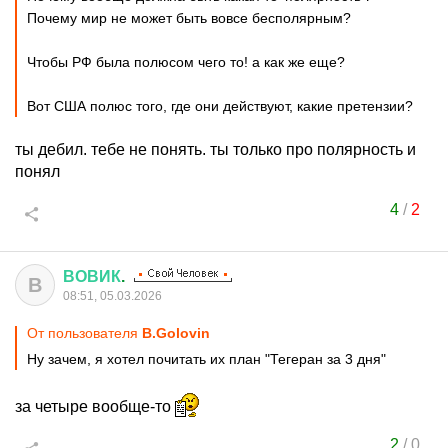
Почему мир не может быть вовсе бесполярным?
Чтобы РФ была полюсом чего то! а как же еще?
Вот США полюс того, где они действуют, какие претензии?
ты дебил. тебе не понять. ты только про полярность и
понял
4
/
2
ВОВИК
.
В
08:51, 05.03.2026
От пользователя
B.Golovin
Ну зачем, я хотел почитать их план "Тегеран за 3 дня"
за четыре вообще-то
2
/
0