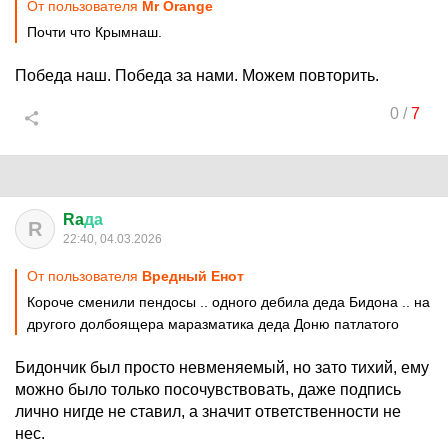
От пользователя
Мr Orange
Почти что Крымнаш.
Победа наш. Победа за нами. Можем повторить.
0
/
7
Ra
да
R
22:40, 04.03.2026
От пользователя
Вредный Енот
Короче сменили пендосы .. одного дебила деда Бидона .. на
другого долбоящера маразматика деда Доню патлатого
Бидончик был просто невменяемый, но зато тихий, ему
можно было только посочувствовать, даже подпись
лично нигде не ставил, а значит ответственности не
нес.