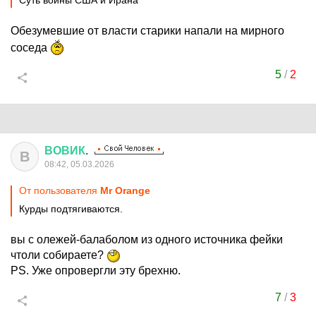
Суть войны США и Ирана
Обезумевшие от власти старики напали на мирного
соседа
5
/
2
ВОВИК
.
В
08:42, 05.03.2026
От пользователя
Мr Orange
Курды подтягиваются.
вы с олежей-балаболом из одного источника фейки
чтоли собираете?
PS. Уже опровергли эту брехню.
7
/
3