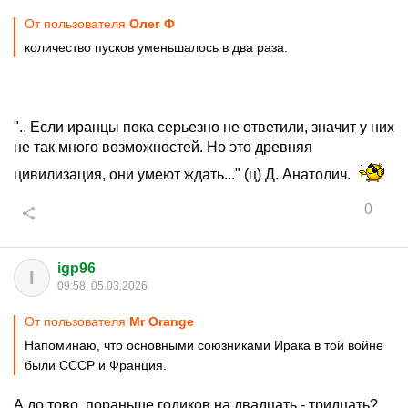
От пользователя
Олег Ф
количество пусков уменьшалось в два раза.
".. Если иранцы пока серьезно не ответили, значит у них
не так много возможностей. Но это древняя
цивилизация, они умеют ждать..." (ц) Д. Анатолич.
0
igp96
I
09:58, 05.03.2026
От пользователя
Мr Orange
Напоминаю, что основными союзниками Ирака в той войне
были СССР и Франция.
А до тово, пораньше годиков на двадцать - тридцать?