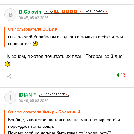
B.Golovin
B
08:45, 05.03.2026
От пользователя
ВОВИК.
вы с олежей-балаболом из одного источника фейки чтоли
собираете?
Ну зачем, я хотел почитать их план "Тегеран за 3 дня"
4
/
3
IDI
А
N™
I
08:49, 05.03.2026
От пользователя
Хмырь Болотный
Вообще, идиотское настаивание на 'многополярности' и
порождает такие вещи.
Почему вообще должна быть какая то 'полярность'?