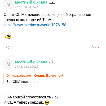
Местный
с
Урала
М
07:42, 05.03.2026
Сенат США отклонил резолюцию об ограничении
военных полномочий Трампа
https://www.interfax.ru/world/1076158
0
/
3
Местный
с
Урала
М
07:48, 05.03.2026
От пользователя
Хмырь Болотный
Вот США полюс того
С Америкой сполотился хмырь
И США теперь кердык.