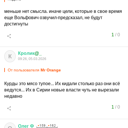
меньше нет смысла. иначе цели, которые в свое время
еще Вольфович озвучил-предсказал, не будут
достигнуты
1
/
0
Кролик
@_
К
09:26, 05.03.2026
От пользователя
Мr Orange
Курды это мясо тупое... Их кидали столько раз они всё
ведутся... Их в Сирии новые власти чуть не вырезали
недавно
1
/
0
Олег
Ф