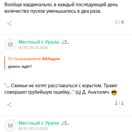
Вообще кардинально, в каждый последующий день
количество пусков уменьшалось в два раза.
0
/
4
Местный
с
Урала
М
09:50, 05.03.2026
От пользователя
Аббадон
димон ждёт!
"... Свиньи не хотят расставаться с корытом. Трамп
совершил грубейшую ошибку..." (ц) Д. Анатолич.
1
/
1
Местный
с
Урала
М
09:53, 05.03.2026