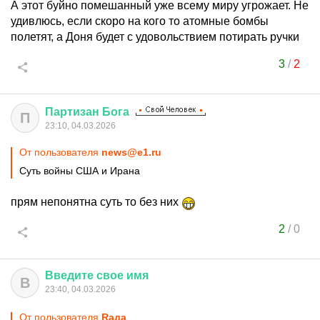
А этот буйно помешанный уже всему миру угрожает. Не
удивлюсь, если скоро на кого то атомные бомбы
полетят, а Доня будет с удовольствием потирать ручки
3
/
2
Партизан
Бога
П
23:10, 04.03.2026
От пользователя
news@e1.ru
Суть войны США и Ирана
прям непонятна суть то без них
2
/
0
Введите
свое
имя
В
23:40, 04.03.2026
От пользователя
Raда