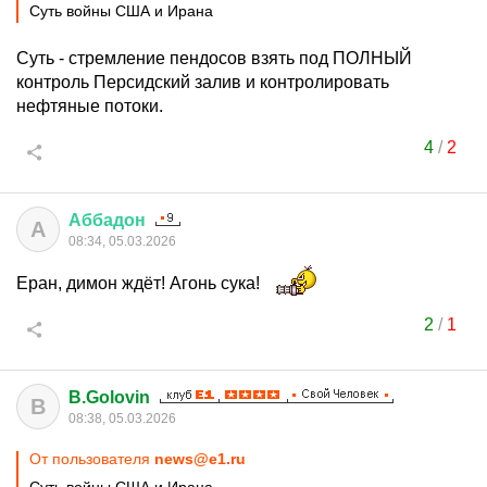
Суть войны США и Ирана
Суть - стремление пендосов взять под ПОЛНЫЙ
контроль Персидский залив и контролировать
нефтяные потоки.
4
/
2
Аббадон
А
08:34, 05.03.2026
Еран, димон ждёт! Агонь сука!
2
/
1
B.Golovin
B
08:38, 05.03.2026
От пользователя
news@e1.ru