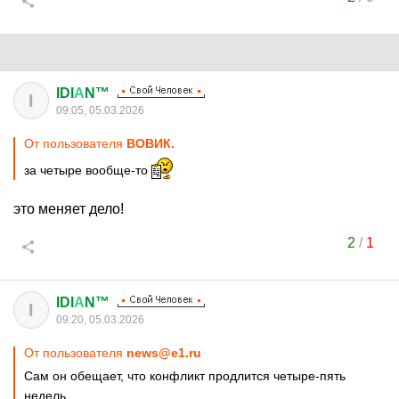
IDI
А
N™
I
09:05, 05.03.2026
От пользователя
ВОВИК.
за четыре вообще-то
это меняет дело!
2
/
1
IDI
А
N™
I
09:20, 05.03.2026
От пользователя
news@e1.ru
Сам он обещает, что конфликт продлится четыре-пять
недель