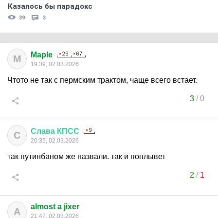
Казалось бы парадокс
39
3
Maple
M
19:39, 02.03.2026
Чтото не так с пермским трактом, чаще всего встает.
3
/
0
Слава
КПСС
С
20:35, 02.03.2026
так путинбаном же назвали. так и поплывет
2
/
1
almost a jixer
A
21:47, 02.03.2026