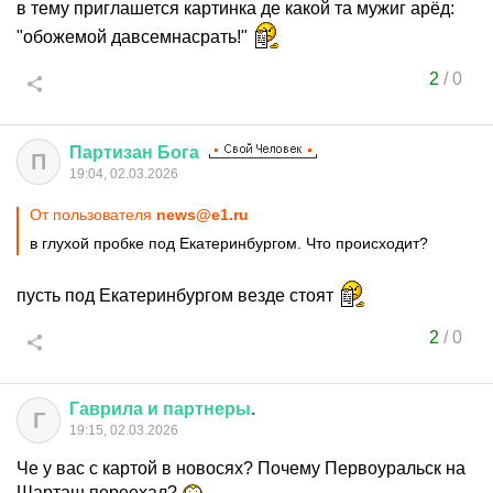
в тему приглашется картинка де какой та мужиг арёд:
"обожемой давсемнасрать!"
2
/
0
Партизан
Бога
П
19:04, 02.03.2026
От пользователя
news@e1.ru
в глухой пробке под Екатеринбургом. Что происходит?
пусть под Екатеринбургом везде стоят
2
/
0
Гаврила
и
партнеры
.
Г
19:15, 02.03.2026
Че у вас с картой в новосях? Почему Первоуральск на
Шарташ переехал?