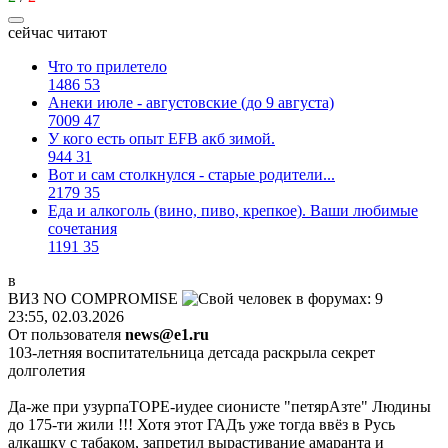
сейчас читают
Что то прилетело
1486
53
Анеки июле - августовские (до 9 августа)
7009
47
У кого есть опыт EFB акб зимой.
944
31
Вот и сам столкнулся - старые родители...
2179
35
Еда и алкоголь (вино, пиво, крепкое). Ваши любимые
сочетания
1191
35
в
ВИЗ
NO COMPROMISE
23:55, 02.03.2026
От пользователя
news@e1.ru
103-летняя воспитательница детсада раскрыла секрет
долголетия
Да-же при узурпаТОРЕ-иудее сионисте "петярАзте" Людины
до 175-ти жили !!! Хотя этот ГАДъ уже тогда ввёз в Русь
алкашку с табаком, запретил вырастивание амаранта и