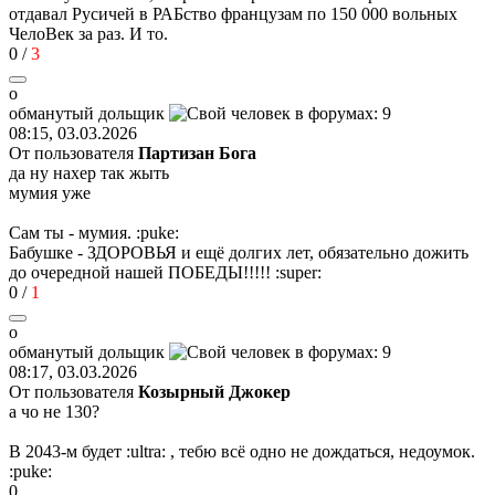
отдавал Русичей в РАБство французам по 150 000 вольных
ЧелоВек за раз. И то.
0
/
3
о
обманутый
дольщик
08:15, 03.03.2026
От пользователя
Партизан Бога
да ну нахер так жыть
мумия уже
Сам ты - мумия.
:puke:
Бабушке - ЗДОРОВЬЯ и ещё долгих лет, обязательно дожить
до очередной нашей ПОБЕДЫ!!!!!
:super:
0
/
1
о
обманутый
дольщик
08:17, 03.03.2026
От пользователя
Козырный Джокер
а чо не 130?
В 2043-м будет
:ultra:
, тебю всё одно не дождаться, недоумок.
:puke:
0