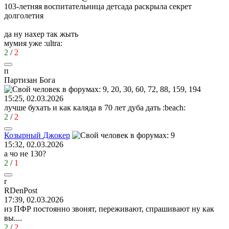
103-летняя воспитательница детсада раскрыла секрет
долголетия
да ну нахер так жыть
мумия уже
:ultra:
2
/
2
п
Партизан
Бога
15:25, 02.03.2026
лучше бухать и как каляда в 70 лет дуба дать
:beach:
2
/
2
Козырный
Джокер
15:32, 02.03.2026
а чо не 130?
2
/
1
r
RDenPost
17:39, 02.03.2026
из ПФР постоянно звонят, переживают, спрашивают ну как
вы....
2
/
2