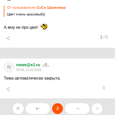
От пользователя
CoCo Шанелева
Цвет очень красивый))
А мну не про цвет
1
/
0
news@e1.ru
N
00:08, 31.03.2026
Тема автоматически закрыта.
0
2