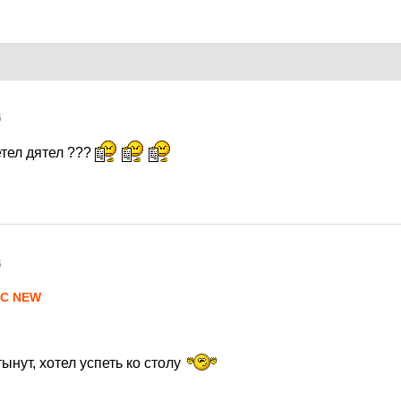
6
етел дятел ???
6
LC NEW
нут, хотел успеть ко столу