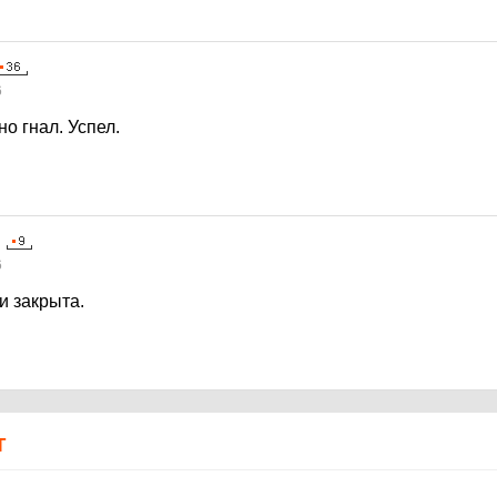
6
о гнал. Успел.
6
и закрыта.
Т