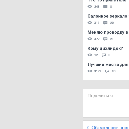
Что то прилетело
248
8
Салонное зеркало 
319
20
Меняю проводку в
377
21
Кому цихлидок?
12
0
Лучшие места для
3179
80
Поделиться
Обсуждение нов