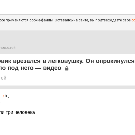
се применяются cookie-файлы. Оставаясь на сайте, вы подтверждаете свое
с
новостей
овик врезался в легковушку. Он опрокинулся
ло под него — видео
тей
6
ли три человека