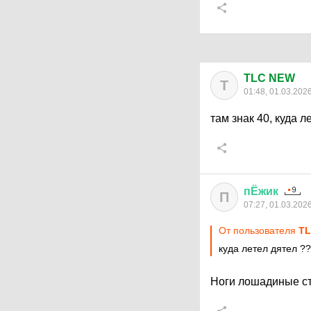
TLC NEW
T
01:48, 01.03.202
там знак 40, куда л
пЁжик
П
07:27, 01.03.202
От пользователя
T
куда летел дятел ??
Ноги лошадиные сты