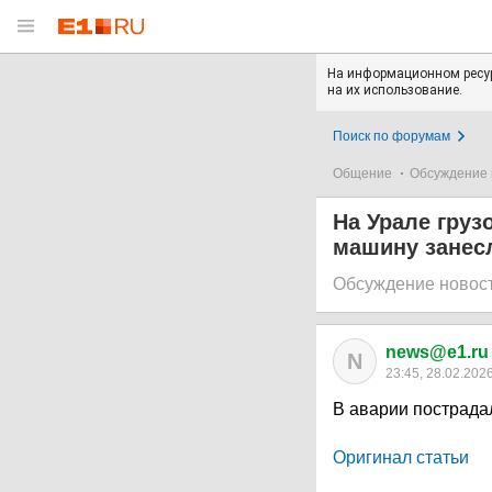
На информационном ресур
на их использование.
Поиск по форумам
Общение
Обсуждение 
На Урале груз
машину занес
Обсуждение новос
news@e1.ru
N
23:45, 28.02.202
В аварии пострада
Оригинал статьи