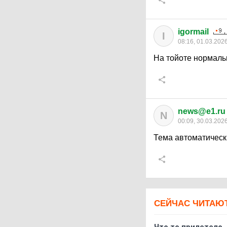
igormail
I
08:16, 01.03.202
На тойоте нормальн
news@e1.ru
N
00:09, 30.03.202
Тема автоматическ
СЕЙЧАС ЧИТАЮ