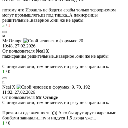
потому что Израиль не бздит.а арабы только терроризмом
могут промышлять,из под тишка..А пакисранцы
решительные..наверное ,они же не арабы
3
/
1
м
М
r Orange
10:48, 27.02.2026
От пользователя
Neal X
пакисранцы решительные..наверное ,они же не арабы
С индусами они, тем не менее, ни разу не справились.
1
/
0
n
Neal X
11:02, 27.02.2026
От пользователя
Мr Orange
С индусами они, тем не менее, ни разу не справились.
Проявили сдерженность )))) А то бы друг друга ядреными
бонбами закидали...ну и индуев 1,5 лярда уже...
1
/
0