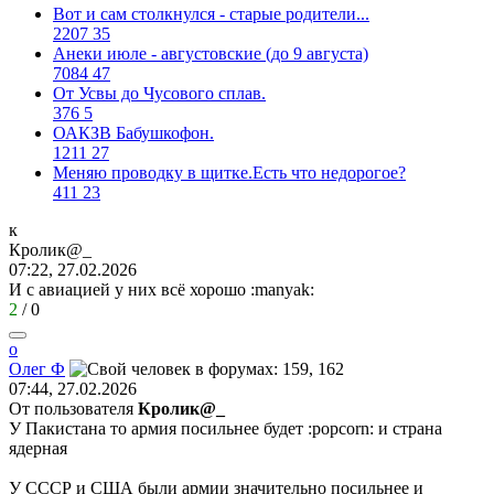
Вот и сам столкнулся - старые родители...
2207
35
Анеки июле - августовские (до 9 августа)
7084
47
От Усвы до Чусового сплав.
376
5
ОАКЗВ Бабушкофон.
1211
27
Меняю проводку в щитке.Есть что недорогое?
411
23
к
Кролик
@_
07:22, 27.02.2026
И с авиацией у них всё хорошо
:manyak:
2
/
0
о
Олег
Ф
07:44, 27.02.2026
От пользователя
Кролик@_
У Пакистана то армия посильнее будет
:popcorn:
и страна
ядерная
У СССР и США были армии значительно посильнее и