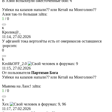
В Азии вспыхнули ожесточенные бои: ч
Узбеки на казахов напали?? или Кетай на Монголию??
Азия так-то большая
:ultra:
1
/
0
к
Кролик
@_
11:14, 27.02.2026
У афганей тока вертолёты есть от омерикосов оставшиеся
:popcorn:
0
k
KrolikOFF_2.0
11:15, 27.02.2026
От пользователя
Партизан Бога
Узбеки на казахов напали?? или Кетай на Монголию??
Мьянма на Лаос!
:ultra:
1
/
0
х
Хех
11:17, 27.02.2026