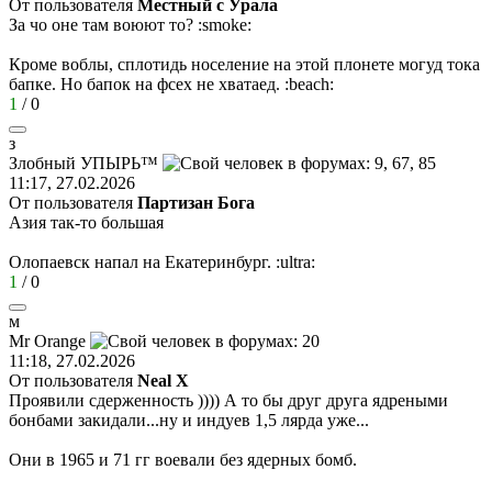
От пользователя
Местный с Урала
За чо оне там воюют то?
:smoke:
Кроме воблы, сплотидь носеление на этой плонете могуд тока
бапке. Но бапок на фсех не хватаед.
:beach:
1
/
0
з
Злобный
УПЫРЬ
™
11:17, 27.02.2026
От пользователя
Партизан Бога
Азия так-то большая
Олопаевск напал на Екатеринбург.
:ultra:
1
/
0
м
М
r Orange
11:18, 27.02.2026
От пользователя
Neal X
Проявили сдерженность )))) А то бы друг друга ядреными
бонбами закидали...ну и индуев 1,5 лярда уже...
Они в 1965 и 71 гг воевали без ядерных бомб.