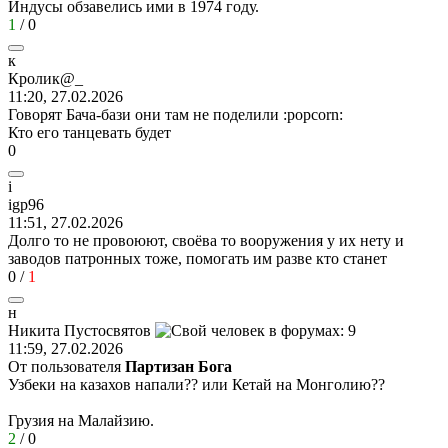
Индусы обзавелись ими в 1974 году.
1
/
0
к
Кролик
@_
11:20, 27.02.2026
Говорят Бача-бази они там не поделили
:popcorn:
Кто его танцевать будет
0
i
igp96
11:51, 27.02.2026
Долго то не провоюют, своёва то вооружения у их нету и
заводов патронных тоже, помогать им разве кто станет
0
/
1
н
Никита
Пустосвятов
11:59, 27.02.2026
От пользователя
Партизан Бога
Узбеки на казахов напали?? или Кетай на Монголию??
Грузия на Малайзию.
2
/
0