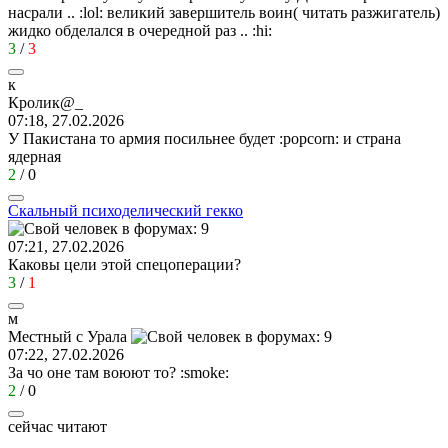
насрали ..
:lol:
великий завершитель воин( читать разжигатель)
жидко обделался в очередной раз ..
:hi:
3
/
3
к
Кролик
@_
07:18, 27.02.2026
У Пакистана то армия посильнее будет
:popcorn:
и страна
ядерная
2
/
0
Скальный
психоделический
гекко
07:21, 27.02.2026
Каковы цели этой спецоперации?
3
/
1
м
Местный
с
Урала
07:22, 27.02.2026
За чо оне там воюют то?
:smoke:
2
/
0
сейчас читают