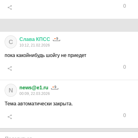
0
Слава
КПСС
С
10:12, 21.02.2026
пока какойнибудь шойгу не приедет
0
news@e1.ru
N
00:09, 22.03.2026
Тема автоматически закрыта.
0