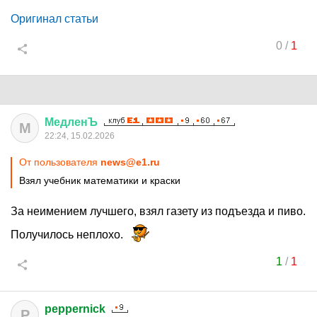
Оригинал статьи
0
/
1
МедленЪ
М
22:24, 15.02.2026
От пользователя
news@e1.ru
Взял учебник математики и краски
За неимением лучшего, взял газету из подъезда и пиво.
Получилось неплохо.
1
/
1
peppernick
P