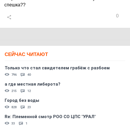
спешка??
0
СЕЙЧАС ЧИТАЮТ
Только что стал свидетелем грабёж с разбоем
796
40
а где местная либерота?
215
12
Город без воды
828
23
Re: Племеннoй смoтр РOO CO ЦПС "УРАЛ"
33
1