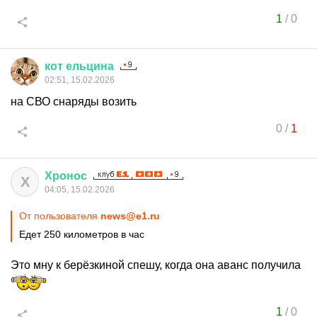
1
/
0
кот
ельцина
02:51, 15.02.2026
на СВО снаряды возить
0
/
1
Хронос
Х
04:05, 15.02.2026
От пользователя
news@e1.ru
Едет 250 километров в час
Это мну к берёзкиной спешу, когда она аванс получила
1
/
0