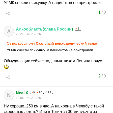
УГМК снесли психушку. А пациентов не пристроили.
1
/
0
Алкообласть
(
слава
России
)
А
20:27, 14.02.2026
От пользователя
Скальный психоделический гекко
УГМК снесли психушку. А пациентов не пристроили.
Обмудольщик сейчас под памятником Ленина ночует
2
/
0
Neal X
N
22:56, 14.02.2026
Ну хорошо..250 км в час..А на хрена в Челябу с такой
скоростью лететь? Или в Тогил за 30 минут..что за