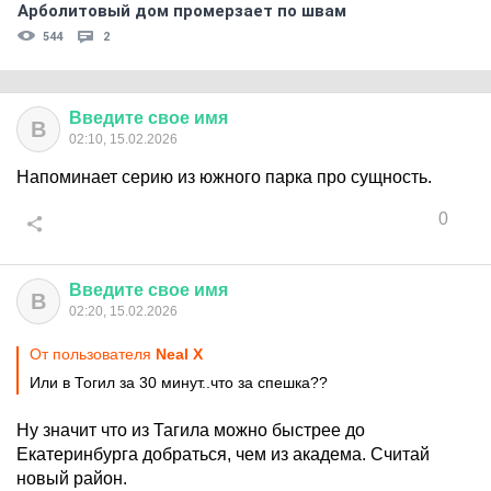
Арболитовый дом промерзает по швам
544
2
Введите
свое
имя
В
02:10, 15.02.2026
Напоминает серию из южного парка про сущность.
0
Введите
свое
имя
В
02:20, 15.02.2026
От пользователя
Neal X
Или в Тогил за 30 минут..что за спешка??
Ну значит что из Тагила можно быстрее до
Екатеринбурга добраться, чем из академа. Считай
новый район.