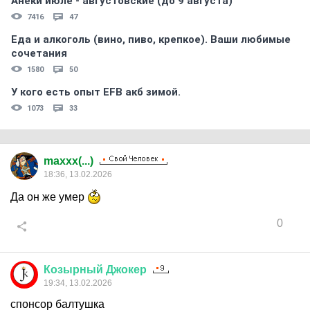
Анеки июле - августовские (до 9 августа)
7416
47
Еда и алкоголь (вино, пиво, крепкое). Ваши любимые
сочетания
1580
50
У кого есть опыт EFB акб зимой.
1073
33
maxxx(...)
18:36, 13.02.2026
Да он же умер
0
Козырный
Джокер
19:34, 13.02.2026
спонсор балтушка