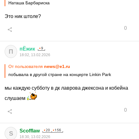
Наташа Барбариска
Это ник штоле?
0
пЁжик
П
18:02, 13.02.2026
От пользователя
news@e1.ru
побывала в другой стране на концерте Linkin Park
мы каждую субботу в дк лаврова джексона и кобейна
слушаем
0
Scofflaw
S
18:30, 13.02.2026