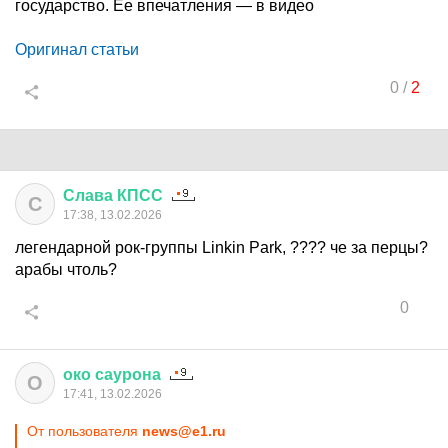
государство. Ее впечатления — в видео
Оригинал статьи
0
/
2
Слава
КПСС
С
17:38, 13.02.2026
легендарной рок-группы Linkin Park, ???? че за перцы?
арабы чтоль?
0
око
саурона
О
17:41, 13.02.2026
От пользователя
news@e1.ru