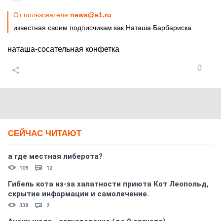
От пользователя
news@e1.ru
известная своим подписчикам как Наташа Барбариска
наташа-сосательная конфетка
0
СЕЙЧАС ЧИТАЮТ
а где местная либерота?
109
12
Гибель кота из-за халатности приюта Кот Леопольд,
скрытиe информации и самолечение.
338
2