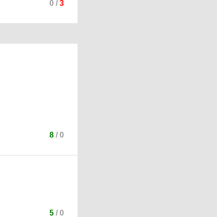
0
/
3
8
/
0
5
/
0