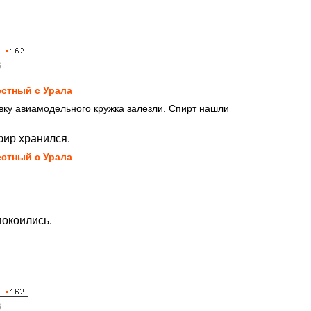
6
стный с Урала
довку авиамодельного кружка залезли. Спирт нашли
фир хранился.
стный с Урала
окоились.
6