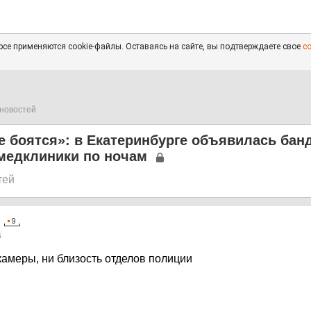
се применяются cookie-файлы. Оставаясь на сайте, вы подтверждаете свое
с
новостей
е боятся»: в Екатеринбурге объявилась банд
едклиники по ночам
тей
6
камеры, ни близость отделов полиции