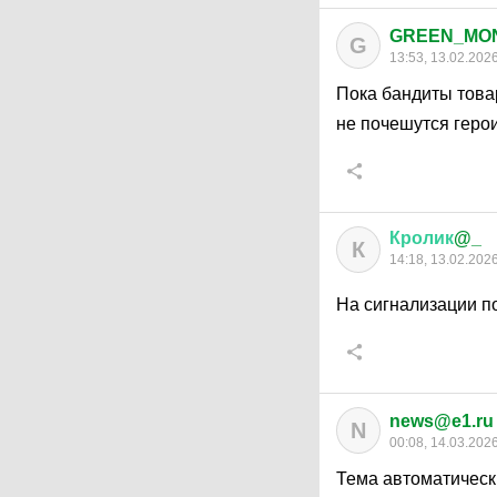
GREEN_MO
G
13:53, 13.02.202
Пока бандиты това
не почешутся геро
Кролик
@_
К
14:18, 13.02.202
На сигнализации п
news@e1.ru
N
00:08, 14.03.202
Тема автоматическ