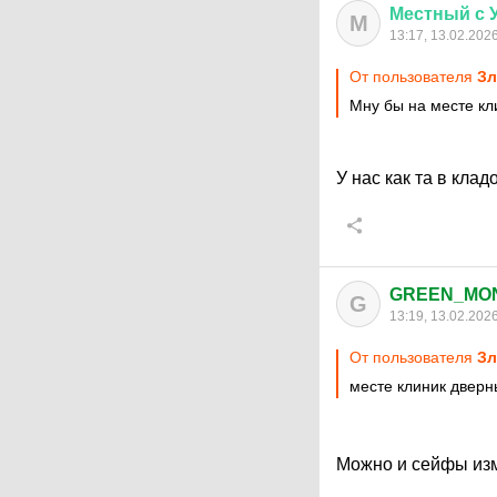
Местный
с
М
13:17, 13.02.202
От пользователя
З
Мну бы на месте кл
У нас как та в кла
GREEN_MO
G
13:19, 13.02.202
От пользователя
З
месте клиник дверн
Можно и сейфы изма