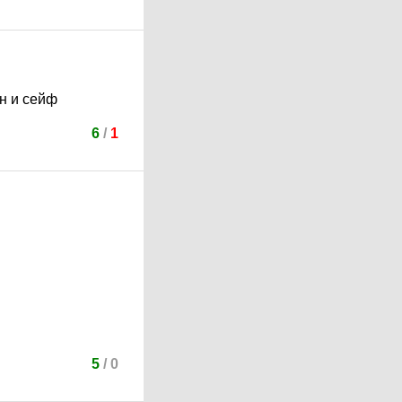
он и сейф
6
/
1
5
/
0