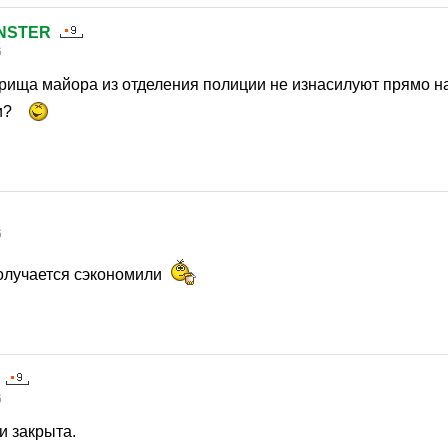
NSTER
6
рища майора из отделения полиции не изнасилуют прямо н
и?
6
олучается сэкономили
6
и закрыта.