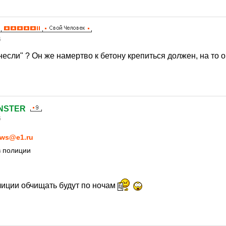
6
несли" ? Он же намертво к бетону крепиться должен, на то 
NSTER
6
ws@e1.ru
в полиции
лиции обчищать будут по ночам