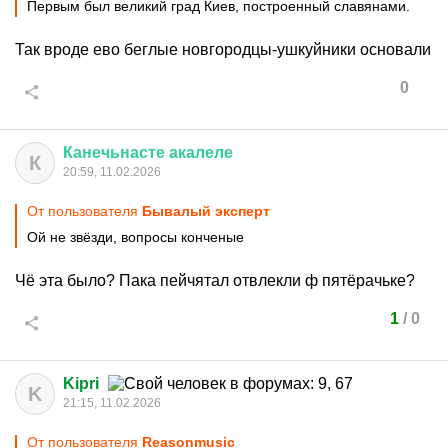
Первым был великий град Киев, построенный славянами.
Так вроде ево беглые новгородцы-ушкуйники основали
0
Канечьнасте
акалеле
К
20:59, 11.02.2026
От пользователя
Бывалый эксперт
Ой не звёзди, вопросы конченые
Чё эта было? Пака пейчятал отвлекли ф пятёрачьке?
1
/
0
Kipri
K
21:15, 11.02.2026
От пользователя
Reasonmusic