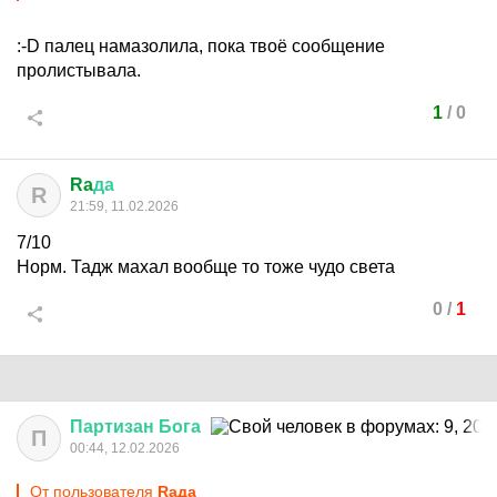
:-D
палец намазолила, пока твоё сообщение
пролистывала.
1
/
0
Ra
да
R
21:59, 11.02.2026
7/10
Норм. Тадж махал вообще то тоже чудо света
0
/
1
Партизан
Бога
П
00:44, 12.02.2026
От пользователя
Raда