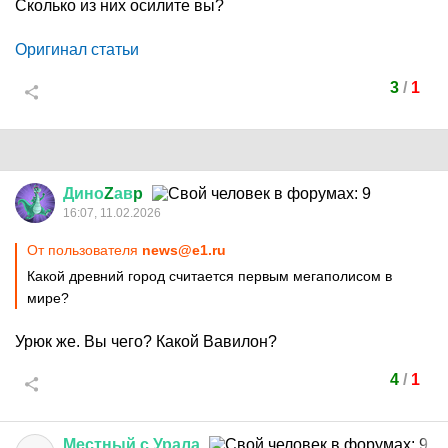
Сколько из них осилите вы?
Оригинал статьи
3
/
1
Дино
Z
ав
p
16:07, 11.02.2026
От пользователя
news@e1.ru
Какой древний город считается первым мегаполисом в
мире?
Урюк же. Вы чего? Какой Вавилон?
4
/
1
Местный
с
Урала