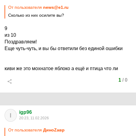
От пользователя
news@e1.ru
Сколько из них осилите вы?
9
из 10
Поздравляем!
Еще чуть-чуть, и вы бы ответили без единой ошибки
киви же это мохнатое яблоко а ещё и птица что ли
1
/
0
igp96
I
20:23, 11.02.2026
От пользователя
ДиноZавp