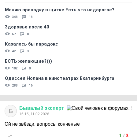
Меняю проводку в щитке.Есть что недорогое?
348
18
Здоровье после 40
67
0
Казалось бы парадокс
42
3
ЕСТЬ желающие?)))
102
0
Одиссея Нолана в кинотеатрах Екатеринбурга
288
16
Бывалый
эксперт
Б
16:15, 11.02.2026
Ой не звёзди, вопросы конченые
1
/
3