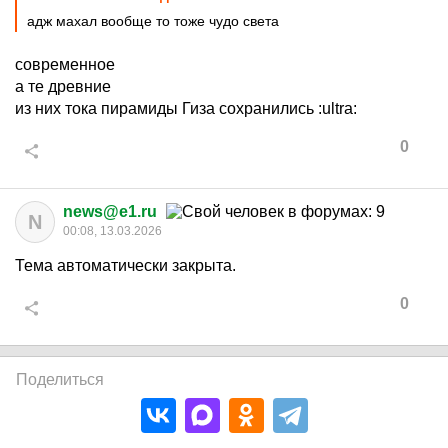
адж махал вообще то тоже чудо света
современное
а те древние
из них тока пирамиды Гиза сохранились
:ultra:
0
news@e1.ru
N
00:08, 13.03.2026
Тема автоматически закрыта.
0
Поделиться