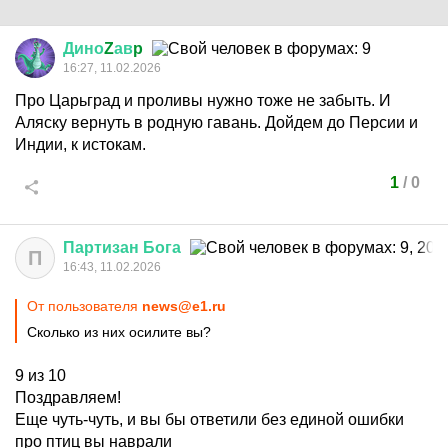
Дино
Z
ав
p
16:27, 11.02.2026
Про Царьград и проливы нужно тоже не забыть. И
Аляску вернуть в родную гавань. Дойдем до Персии и
Индии, к истокам.
1
/
0
Партизан
Бога
П
16:43, 11.02.2026
От пользователя
news@e1.ru
Сколько из них осилите вы?
9 из 10
Поздравляем!
Еще чуть-чуть, и вы бы ответили без единой ошибки
про птиц вы наврали