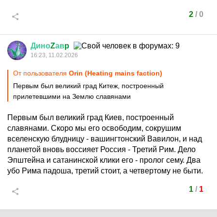
2
/
0
Дино
Z
ав
p
16:23, 11.02.2026
От пользователя
Orin (Heating mains faction)
Первым был великий град Китеж, построенный
прилетевшими на Землю славянами
Первым был великий град Киев, построенный
славянами. Скоро мы его освободим, сокрушим
вселенскую блудницу - вашингтонский Вавилон, и над
планетой вновь воссияет Россия - Третий Рим. Дело
Эпштейна и сатанинской клики его - пролог сему. Два
убо Рима падоша, третий стоит, а четвертому не быти.
1
/
1