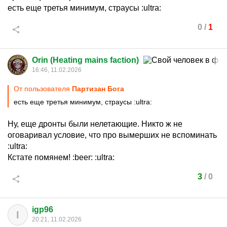
есть еще третья минимум, страусы
:ultra:
0
/
1
Orin (Heating mains faction)
16:46, 11.02.2026
От пользователя
Партизан Бога
есть еще третья минимум, страусы
:ultra:
Ну, еще дронты были нелетающие. Никто ж не
оговаривал условие, что про вымерших не вспоминать
:ultra:
Кстате помянем!
:beer:
:ultra:
3
/
0
igp96
I
20:21, 11.02.2026