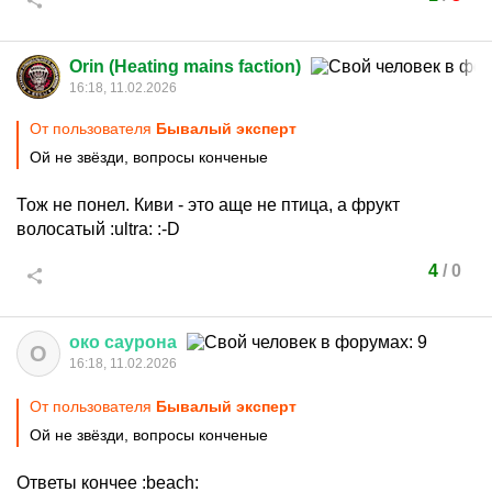
Orin (Heating mains faction)
16:18, 11.02.2026
От пользователя
Бывалый эксперт
Ой не звёзди, вопросы конченые
Тож не понел. Киви - это аще не птица, а фрукт
волосатый
:ultra:
:-D
4
/
0
око
саурона
О
16:18, 11.02.2026
От пользователя
Бывалый эксперт
Ой не звёзди, вопросы конченые
Ответы кончее
:beach: