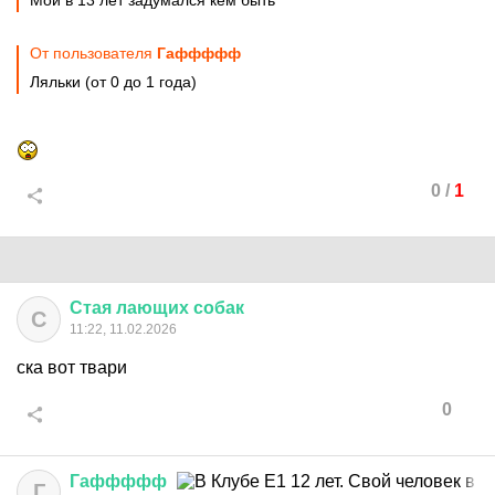
Мой в 13 лет задумался кем быть
От пользователя
Гаффффф
Ляльки (от 0 до 1 года)
0
/
1
Стая
лающих
собак
С
11:22, 11.02.2026
ска вот твари
0
Гаффффф
Г