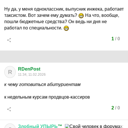
Ну да, у меня одноклассник, выпусник инжека, работает
таксистом. Вот зачем ему думать?
На что, вообще,
пошли бюджетные средства? Он ведь ни дня не
работал по специальности.
1
/
0
RDenPost
R
11:34, 11.02.2026
к чему готовиться абитуриентам
к недельным курсам продвцов-кассиров
2
/
0
Злобный
УПЫРЬ
™