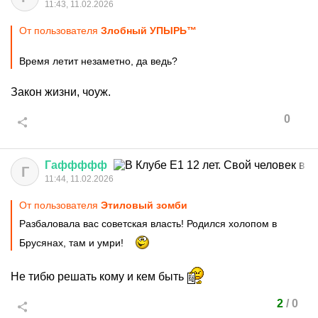
11:43, 11.02.2026
От пользователя
Злобный УПЫРЬ™
Время летит незаметно, да ведь?
Закон жизни, чоуж.
0
Гаффффф
Г
11:44, 11.02.2026
От пользователя
Этиловый зомби
Разбаловала вас советская власть! Родился холопом в
Брусянах, там и умри!
Не тибю решать кому и кем быть
2
/
0