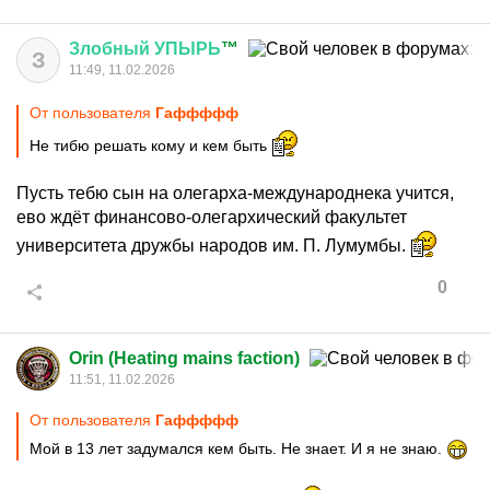
Злобный
УПЫРЬ
™
З
11:49, 11.02.2026
От пользователя
Гаффффф
Не тибю решать кому и кем быть
Пусть тебю сын на олегарха-международнека учится,
ево ждёт финансово-олегархический факультет
университета дружбы народов им. П. Лумумбы.
0
Orin (Heating mains faction)
11:51, 11.02.2026
От пользователя
Гаффффф
Мой в 13 лет задумался кем быть. Не знает. И я не знаю.