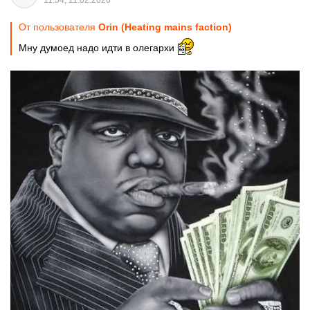
11:54, 11.02.2026
От пользователя
Orin (Heating mains faction)
Мну думоед надо идти в олегархи