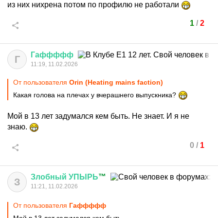
из них нихрена потом по профилю не работали
1
/
2
Гаффффф
Г
11:19, 11.02.2026
От пользователя
Orin (Heating mains faction)
Какая голова на плечах у вчерашнего выпускника?
Мой в 13 лет задумался кем быть. Не знает. И я не
знаю.
0
/
1
Злобный
УПЫРЬ
™
З
11:21, 11.02.2026
От пользователя
Гаффффф