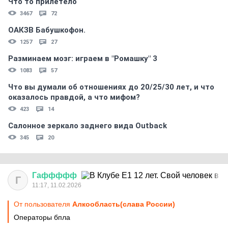
Что то прилетело
3467
72
ОАКЗВ Бабушкофон.
1257
27
Разминаем мозг: играем в "Ромашку" 3
1083
57
Что вы думали об отношениях до 20/25/30 лет, и что
оказалось правдой, а что мифом?
423
14
Салонное зеркало заднего вида Outback
345
20
Гаффффф
Г
11:17, 11.02.2026
От пользователя
Алкообласть(слава России)
Операторы бпла