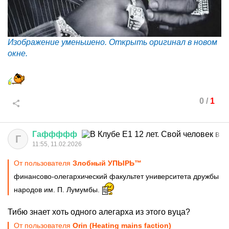
Изображение уменьшено. Открыть оригинал в новом
окне.
0
/
1
Гаффффф
Г
11:55, 11.02.2026
От пользователя
Злобный УПЫРЬ™
финансово-олегархический факультет университета дружбы
народов им. П. Лумумбы.
Тибю знает хоть одного алегарха из этого вуца?
От пользователя
Orin (Heating mains faction)