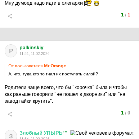
Мну думоед надо идти в олегархи
1
/
1
palkinskiy
P
11:51, 11.02.2026
От пользователя
Мr Orange
А, что, туда кто то гнал их поступать силой?
Родители чаще всего, что бы "корочка" была и чтобы
как раньше говорили "не пошел в дворники" или "на
завод гайки крутить".
1
/
0
Злобный
УПЫРЬ
™
З