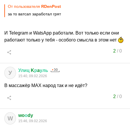
От пользователя
RDenPost
за то ватсап заработал грят
И Telegram и WatsApp работали. Вот только если они
работают только у тебя - особого смысла в этом нет
2
/
0
Улиц
K
р
a
уль
У
15:40, 09.02.2026
В массажёр MAX народ так и не идёт?
2
/
0
wo
о
dy
W
15:46, 09.02.2026