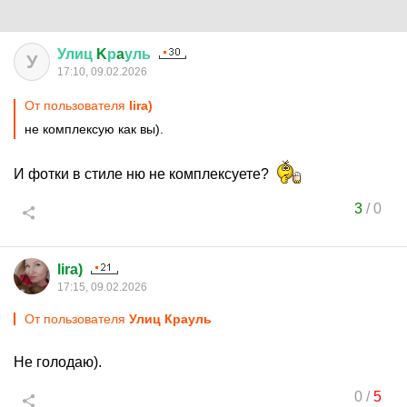
Улиц
K
р
a
уль
У
17:10, 09.02.2026
От пользователя
lira)
не комплексую как вы).
И фотки в стиле ню не комплексуете?
3
/
0
lira)
17:15, 09.02.2026
От пользователя
Улиц Крауль
Не голодаю).
0
/
5