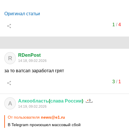
Оригинал статьи
1
/
4
RDenPost
R
14:18, 09.02.2026
за то ватсап заработал грят
3
/
1
Алкообласть
(
слава
России
)
А
14:19, 09.02.2026
От пользователя
news@e1.ru
В Telegram произошел массовый сбой