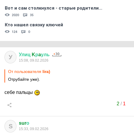
Вот и сам столкнулся - старые родители...
2020
35
Кто нашел связку ключей
124
0
Улиц
K
р
a
уль
У
15:08, 09.02.2026
От пользователя
lira)
Отрубайте уже).
себе пальцы
2
/
1
sur
о
S
15:33, 09.02.2026