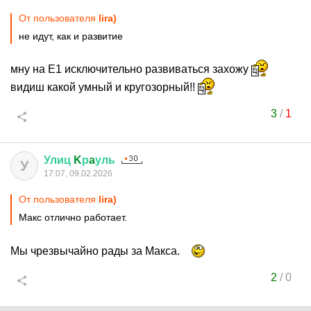
От пользователя
lira)
не идут, как и развитие
мну на Е1 исключительно развиваться захожу
видиш какой умный и кругозорный!!
3
/
1
Улиц
K
р
a
уль
У
17:07, 09.02.2026
От пользователя
lira)
Макс отлично работает.
Мы чрезвычайно рады за Макса.
2
/
0