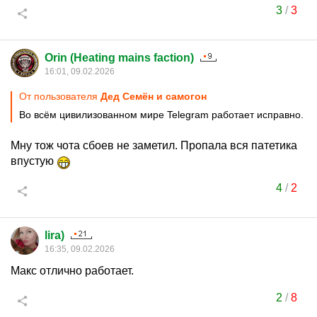
3
/
3
Orin (Heating mains faction)
16:01, 09.02.2026
От пользователя
Дед Семён и самогон
Во всём цивилизованном мире Telegram работает исправно.
Мну тож чота сбоев не заметил. Пропала вся патетика
впустую
4
/
2
lira)
16:35, 09.02.2026
Макс отлично работает.
2
/
8