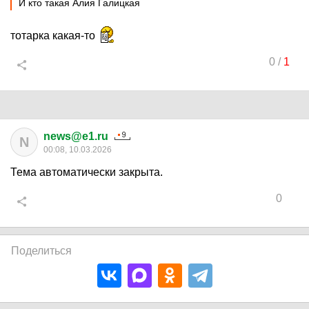
И кто такая Алия Галицкая
тотарка какая-то
0
/
1
news@e1.ru
N
00:08, 10.03.2026
Тема автоматически закрыта.
0
Поделиться