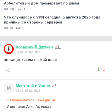
Арболитовый дом промерзает по швам
394
1
Что случилось с VPN сегодня, 5 августа 2026 года:
причины со стороны серверов
73
1
Козырный
Джокер
21:04, 08.02.2026
не тащите сюда всякий шлак
1
/
1
Местный
с
Урала
М
23:17, 08.02.2026
От пользователя
news@e1.ru
И кто такая Алия Галицкая