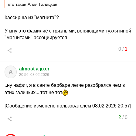
кто такая Алия Галицкая
Кассирша из "магнита"?
У мну это фамилиё с грязными, воняющими тухлятиной
"магнитами" ассоциируется
0
/
1
almost a jixer
A
20:56, 08.02.2026
..ну нафиг, я в санте барбаре легче разобрался чем в
этих галицких... тот не тот
[Сообщение изменено пользователем 08.02.2026 20:57]
2
/
0