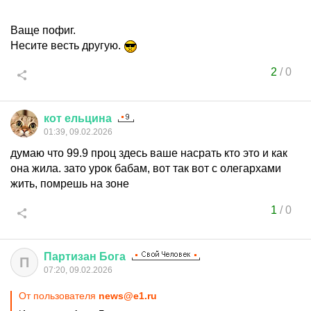
Ваще пофиг.
Несите весть другую.
2
/
0
кот
ельцина
01:39, 09.02.2026
думаю что 99.9 проц здесь ваше насрать кто это и как
она жила. зато урок бабам, вот так вот с олегархами
жить, помрешь на зоне
1
/
0
Партизан
Бога
П
07:20, 09.02.2026
От пользователя
news@e1.ru