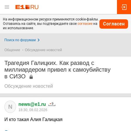
На информационном ресурсе применяются cookie-файлы.
Согласен
Оставаясь на сайте, вы подтверждаете свое
согласие
на
их использование.
Поиск по форумам
Общение
Обсуждение новостей
Трагедия Галицких. Как развод с
миллиардером привел к самоубийству
в СИЗО
Обсуждение новостей
news@e1.ru
N
18:30, 08.02.2026
И кто такая Алия Галицкая