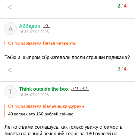
2
/
4
Аббадон
А
16:33, 07.02.2026
От пользователя
Пятая четверть
Тебю и шыпром сбрызгевали посли стришки падикана?
3
/
4
Think outside the box
T
16:36, 07.02.2026
От пользователя
Мальчишки-дураки
40 копеек это 160 рублей сейчас.
Легко с вами соглашусь, как только увижу стоимость
билета на любой вечерний сеанс за 180 рублей на