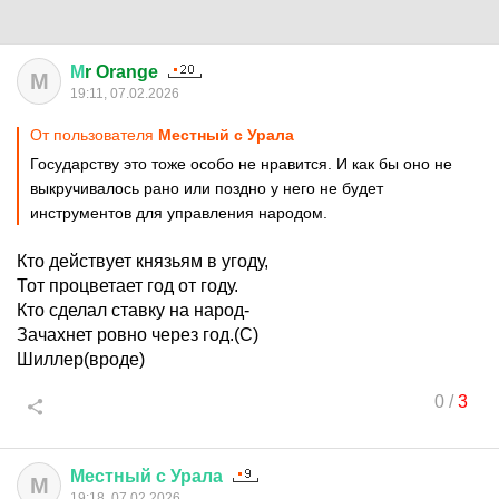
М
r Orange
М
19:11, 07.02.2026
От пользователя
Местный с Урала
Государству это тоже особо не нравится. И как бы оно не
выкручивалось рано или поздно у него не будет
инструментов для управления народом.
Кто действует князьям в угоду,
Тот процветает год от году.
Кто сделал ставку на народ-
Зачахнет ровно через год.(С)
Шиллер(вроде)
0
/
3
Местный
с
Урала
М
19:18, 07.02.2026