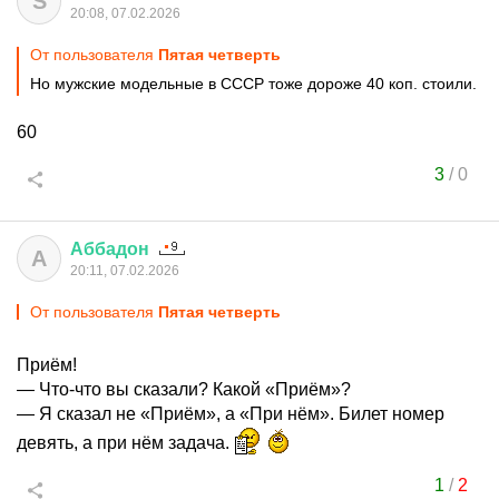
S
20:08, 07.02.2026
От пользователя
Пятая четверть
Но мужские модельные в СССР тоже дороже 40 коп. стоили.
60
3
/
0
Аббадон
А
20:11, 07.02.2026
От пользователя
Пятая четверть
Приём!
— Что-что вы сказали? Какой «Приём»?
— Я сказал не «Приём», а «При нём». Билет номер
девять, а при нём задача.
1
/
2