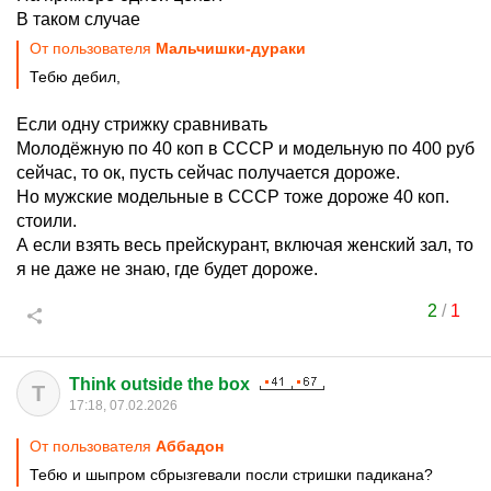
В таком случае
От пользователя
Мальчишки-дураки
Тебю дебил,
Если одну стрижку сравнивать
Молодёжную по 40 коп в СССР и модельную по 400 руб
сейчас, то ок, пусть сейчас получается дороже.
Но мужские модельные в СССР тоже дороже 40 коп.
стоили.
А если взять весь прейскурант, включая женский зал, то
я не даже не знаю, где будет дороже.
2
/
1
Think outside the box
T
17:18, 07.02.2026
От пользователя
Аббадон
Тебю и шыпром сбрызгевали посли стришки падикана?