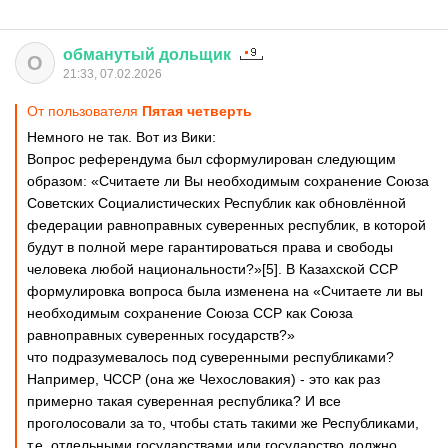
обманутый
дольщик
О
21:33, 07.02.2026
От пользователя
Пятая четверть
Немного не так. Вот из Вики:
Вопрос референдума был сформулирован следующим
образом: «Считаете ли Вы необходимым сохранение Союза
Советских Социалистических Республик как обновлённой
федерации равноправных суверенных республик, в которой
будут в полной мере гарантироваться права и свободы
человека любой национальности?»[5]. В Казахской ССР
формулировка вопроса была изменена на «Считаете ли вы
необходимым сохранение Союза ССР как Союза
равноправных суверенных государств?»
что подразумевалось под суверенными республиками?
Например, ЧССР (она же Чехословакия) - это как раз
примерно такая суверенная республика? И все
проголосовали за то, чтобы стать такими же Республиками,
т.е. отдельными государствами или государство должно