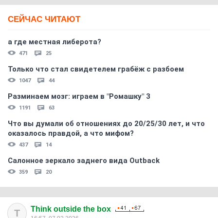
СЕЙЧАС ЧИТАЮТ
а где местная либерота?
471
25
Только что стал свидетелем грабёж с разбоем
1047
44
Разминаем мозг: играем в "Ромашку" 3
1191
63
Что вы думали об отношениях до 20/25/30 лет, и что
оказалось правдой, а что мифом?
437
14
Салонное зеркало заднего вида Outback
359
20
Think outside the box
T