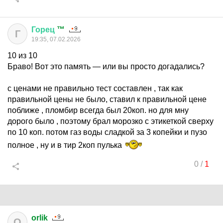
Горец
™
Г
19:35, 07.02.2026
10 из 10
Браво! Вот это память — или вы просто догадались?
с ценами не правильно тест составлен , так как
правильной цены не было, ставил к правильной цене
поближе , пломбир всегда был 20коп. но для мну
дорого было , поэтому брал морозко с этикеткой сверху
по 10 коп. потом газ воды сладкой за 3 копейки и пузо
полное , ну и в тир 2коп пулька
0
/
1
orlik
O