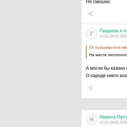
Не смешно.
Гаврила
и
п
Г
15:52, 04.02.202
От пользователя
ne
На месте лесополос
А могли бы казино 
О народе никто во
Никита
Пус
Н
17:14, 04.02.202