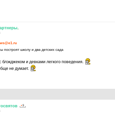
артнеры
.
6
ws@e1.ru
ы построят школу и два детских сада
с блэкджеком и девками легкого поведения.
обще не думает.
тосвятов
6