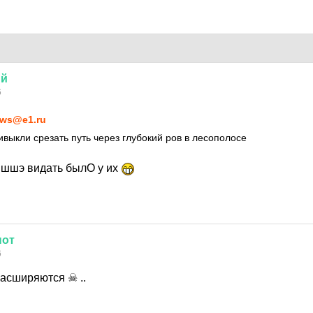
ий
6
ws@e1.ru
выкли срезать путь через глубокий ров в лесополосе
ишшэ видать былО у их
нот
6
асширяются ☠ ..