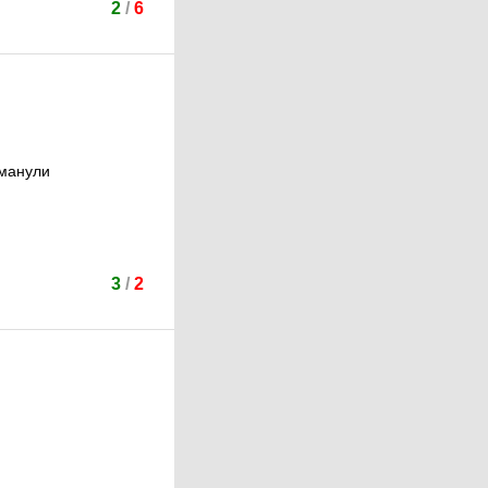
2
/
6
бманули
3
/
2