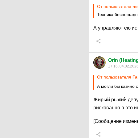
От пользователя
ne
Техника беспощадн
А управляют ею ис
Orin (Heatin
17:16, 04.02.202
От пользователя
Га
А могли бы казино 
Жирый рыжий депуп
рискованно в это 
[Сообщение измене