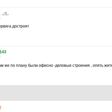
а
6
ервига достроят
143
6
ам же по плану были офисно -деловые строения , опять жи
Т