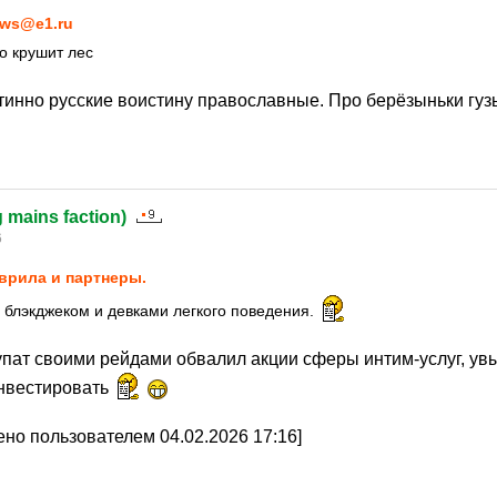
ws@e1.ru
о крушит лес
тинно русские воистину православные. Про берёзыньки гу
g mains faction)
6
врила и партнеры.
с блэкджеком и девками легкого поведения.
ат своими рейдами обвалил акции сферы интим-услуг, ув
инвестировать
но пользователем 04.02.2026 17:16]