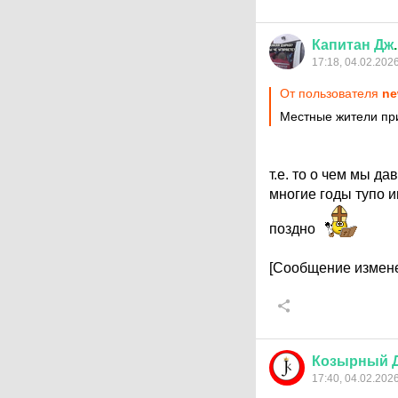
Капитан
Дж
17:18, 04.02.202
От пользователя
ne
Местные жители прив
т.е. то о чем мы д
многие годы тупо 
поздно
[Сообщение измене
Козырный
17:40, 04.02.202