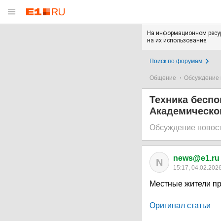
На информационном ресур
на их использование.
Поиск по форумам
Общение
Обсуждение 
Техника беспо
Академическом
Обсуждение новос
news@e1.ru
N
15:17, 04.02.202
Местные жители при
Оригинал статьи