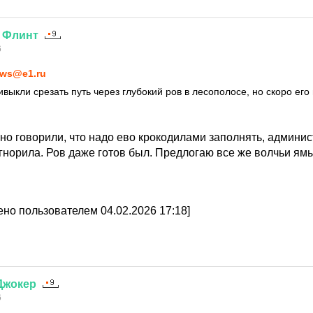
.
Флинт
6
ws@e1.ru
ыкли срезать путь через глубокий ров в лесополосе, но скоро его 
авно говорили, что надо ево крокодилами заполнять, админи
игнорила. Ров даже готов был. Предлогаю все же волчьи ям
но пользователем 04.02.2026 17:18]
Джокер
6