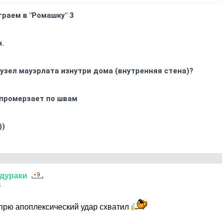
граем в "Ромашку" 3
.
узел мауэрлата изнутри дома (внутренняя стена)?
промерзает по швам
))
дураки
6
прю апоплексический удар схватил