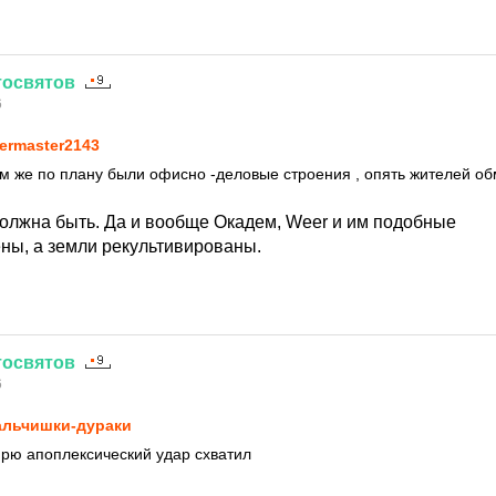
тосвятов
6
ermaster2143
м же по плану были офисно -деловые строения , опять жителей о
должна быть. Да и вообще Окадем, Weer и им подобные
ны, а земли рекультивированы.
тосвятов
6
льчишки-дураки
рю апоплексический удар схватил