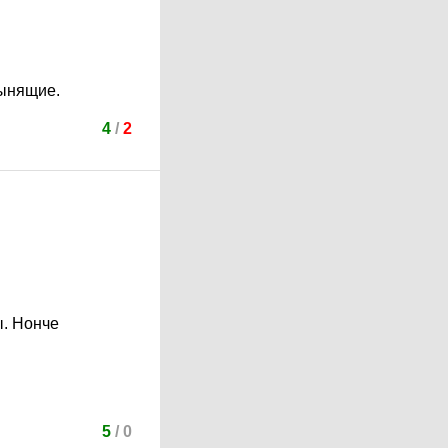
зынящие.
4
/
2
ы. Нонче
5
/
0