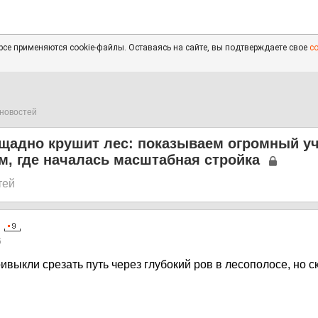
се применяются cookie-файлы. Оставаясь на сайте, вы подтверждаете свое
с
новостей
щадно крушит лес: показываем огромный уч
, где началась масштабная стройка
тей
6
выкли срезать путь через глубокий ров в лесополосе, но ск