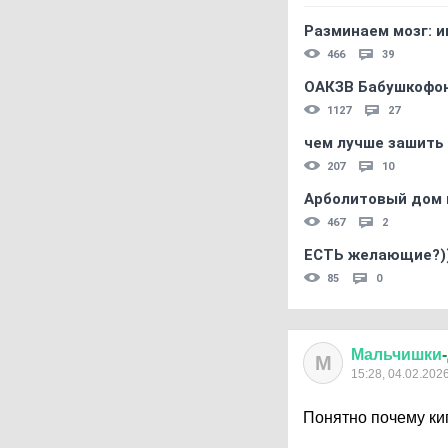
Разминаем мозг: и
466
39
ОАКЗВ Бабушкофон
1127
27
чем лучше зашить 
207
10
Арболитовый дом 
467
2
ЕСТЬ желающие?)
85
0
Мальчишки
-
М
15:28, 04.02.202
Понятно почему ки