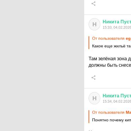
Никита
Пус
Н
15:33, 04.02.202
От пользователя
eg
Какое еще жильё та
Там зелёная зона 
должны быть снесе
Никита
Пус
Н
15:34, 04.02.202
От пользователя
Ма
Понятно почему кип