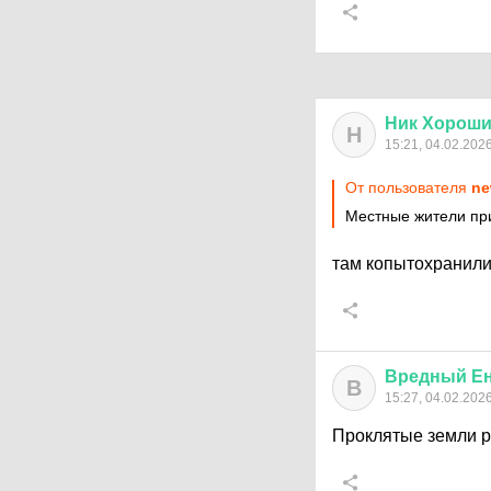
Ник
Хорош
Н
15:21, 04.02.202
От пользователя
ne
Местные жители при
там копытохранил
Вредный
Е
В
15:27, 04.02.202
Проклятые земли р