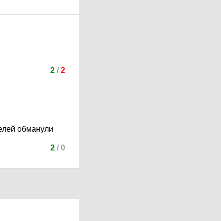
2
/
2
телей обманули
2
/
0