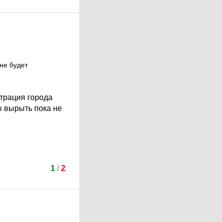
не будет
страция города
ы вырыть пока не
1
/
2