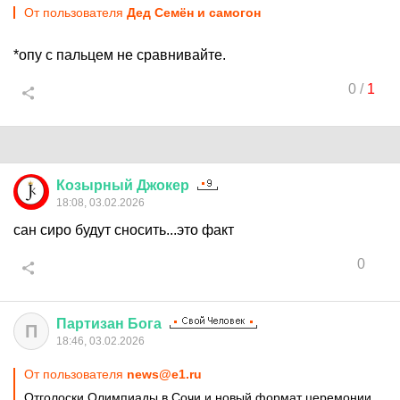
От пользователя
Дед Семён и самогон
*опу с пальцем не сравнивайте.
0
/
1
Козырный
Джокер
18:08, 03.02.2026
сан сиро будут сносить...это факт
0
Партизан
Бога
П
18:46, 03.02.2026
От пользователя
news@e1.ru
Отголоски Олимпиады в Сочи и новый формат церемонии