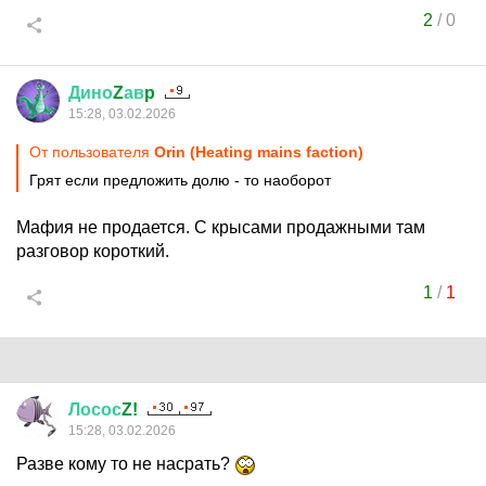
2
/
0
Дино
Z
ав
p
15:28, 03.02.2026
От пользователя
Orin (Heating mains faction)
Грят если предложить долю - то наоборот
Мафия не продается. С крысами продажными там
разговор короткий.
1
/
1
Лосос
Z!
15:28, 03.02.2026
Разве кому то не насрать?