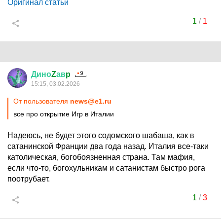
Оригинал статьи
1
/
1
Дино
Z
ав
p
15:15, 03.02.2026
От пользователя
news@e1.ru
все про открытие Игр в Италии
Надеюсь, не будет этого содомского шабаша, как в
сатанинской Франции два года назад. Италия все-таки
католическая, богобоязненная страна. Там мафия,
если что-то, богохульникам и сатанистам быстро рога
поотрубает.
1
/
3