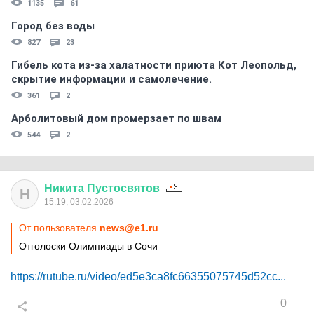
1135
61
Город без воды
827
23
Гибель кота из-за халатности приюта Кот Леопольд,
скрытиe информации и самолечение.
361
2
Арболитовый дом промерзает по швам
544
2
Никита
Пустосвятов
Н
15:19, 03.02.2026
От пользователя
news@e1.ru
Отголоски Олимпиады в Сочи
https://rutube.ru/video/ed5e3ca8fc66355075745d52cc...
0