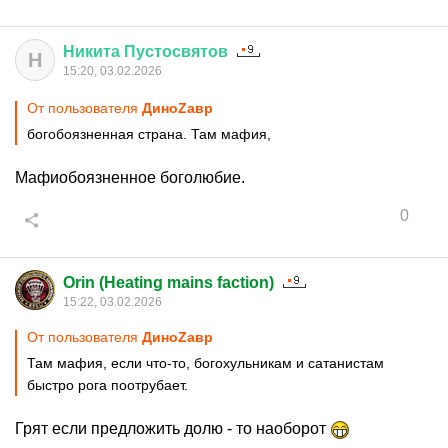
Никита
Пустосвятов
Н
15:20, 03.02.2026
От пользователя
ДиноZавp
богобоязненная страна. Там мафия,
Мафиобоязненное боголюбие.
0
Orin (Heating mains faction)
15:22, 03.02.2026
От пользователя
ДиноZавp
Там мафия, если что-то, богохульникам и сатанистам
быстро рога поотрубает.
Грят если предложить долю - то наоборот