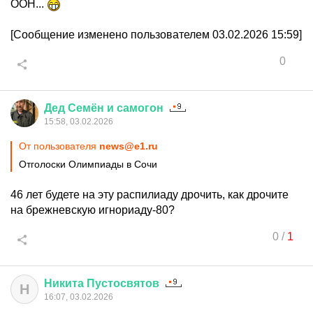
ООН...
[Сообщение изменено пользователем 03.02.2026 15:59]
0
Дед
Семён
и
самогон
15:58, 03.02.2026
От пользователя
news@e1.ru
Отголоски Олимпиады в Сочи
46 лет будете на эту распилиаду дрочить, как дрочите
на брежневскую игнориаду-80?
0
/
1
Никита
Пустосвятов
Н
16:07, 03.02.2026