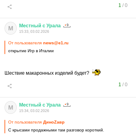
1
/
0
Местный
с
Урала
М
15:33, 03.02.2026
От пользователя
news@e1.ru
открытие Игр в Италии
Шествие макаронных изделий будет?
1
/
0
Местный
с
Урала
М
15:34, 03.02.2026
От пользователя
ДиноZавp
С крысами продажными там разговор короткий.