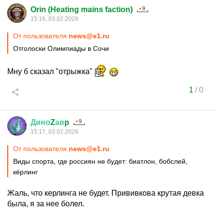
Orin (Heating mains faction)
15:16, 03.02.2026
От пользователя
news@e1.ru
Отголоски Олимпиады в Сочи
Мну б сказал "отрыжка"
1
/
0
Дино
Z
ав
p
15:17, 03.02.2026
От пользователя
news@e1.ru
Виды спорта, где россиян не будет: биатлон, бобслей,
кёрлинг
Жаль, что керлинга не будет. Прививкова крутая девка
была, я за нее болел.