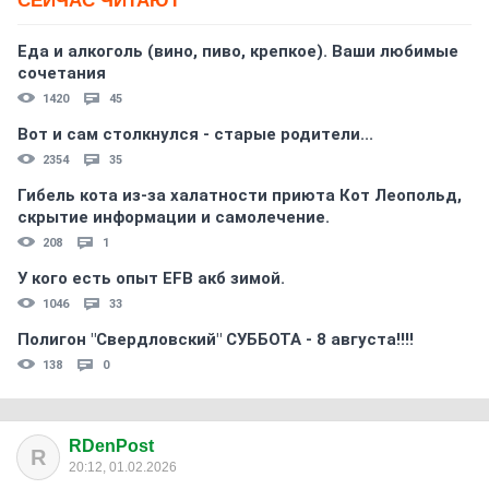
СЕЙЧАС ЧИТАЮТ
Еда и алкоголь (вино, пиво, крепкое). Ваши любимые
сочетания
1420
45
Вот и сам столкнулся - старые родители...
2354
35
Гибель кота из-за халатности приюта Кот Леопольд,
скрытиe информации и самолечение.
208
1
У кого есть опыт EFB акб зимой.
1046
33
Полигон "Свердловский" СУББОТА - 8 августа!!!!
138
0
RDenPost
R
20:12, 01.02.2026