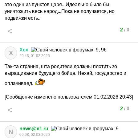
это один из пунктов царя...Идеально было бы
уничтожить весь народ...Пока не получается, но
подвижки есть...
2
/
0
Хех
Х
20:43, 01.02.2026
Так-та странна, шта родители должны плотить зо
выращивание будущего бойца. Нехай, государство и
оплачиваед.
[Сообщение изменено пользователем 01.02.2026 20:43]
2
/
0
news@e1.ru
N
00:08, 02.03.2026