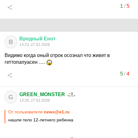
1
/
5
Вредный
Енот
В
13:23, 27.01.2026
Видимо когда оный отрок осознал что живет в
геттопапуасен ….
5
/
4
GREEN_MONSTER
G
13:26, 27.01.2026
От пользователя
news@e1.ru
нашли тело 12-летнего ребенка