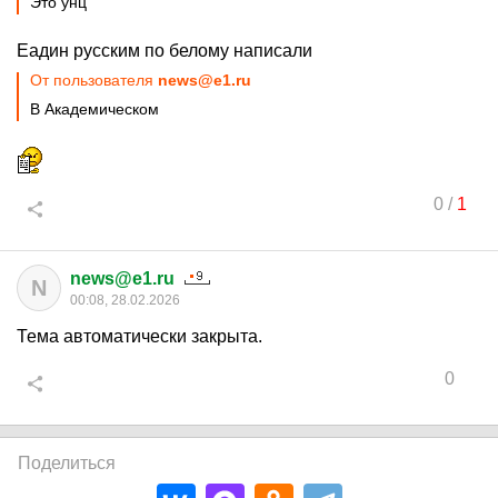
Это унц
Еадин русским по белому написали
От пользователя
news@e1.ru
В Академическом
0
/
1
news@e1.ru
N
00:08, 28.02.2026
Тема автоматически закрыта.
0
Поделиться