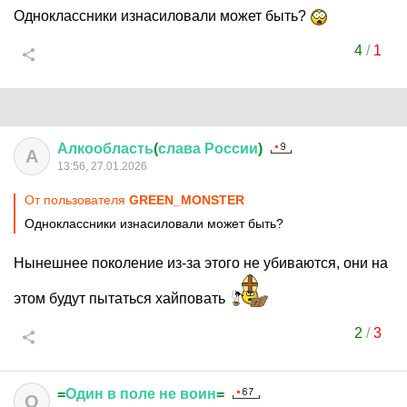
Одноклассники изнасиловали может быть?
4
/
1
Алкообласть
(
слава
России
)
А
13:56, 27.01.2026
От пользователя
GREEN_MONSTER
Одноклассники изнасиловали может быть?
Нынешнее поколение из-за этого не убиваются, они на
этом будут пытаться хайповать
2
/
3
=
Один
в
поле
не
воин
=
О