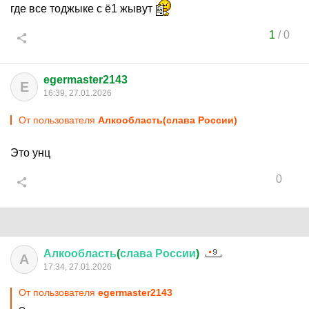
где все тоджыке с ё1 жывут
1
/
0
egermaster2143
E
16:39, 27.01.2026
От пользователя
Алкообласть(слава России)
Это унц
0
Алкообласть
(
слава
России
)
А
17:34, 27.01.2026
От пользователя
egermaster2143