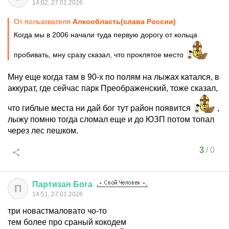
14:02, 27.01.2026
От пользователя
Алкообласть(слава России)
Когда мы в 2006 начали туда первую дорогу от кольца
пробивать, мну сразу сказал, что проклятое место
Мну еще когда там в 90-х по полям на лыжах катался, в
аккурат, где сейчас парк Преображенский, тоже сказал,
что гиблые места ни дай бог тут район появится
,
лыжу помню тогда сломал еще и до ЮЗП потом топал
через лес пешком.
3
/
0
Партизан
Бога
П
14:51, 27.01.2026
три новастмаловато чо-то
тем более про сраный кокодем