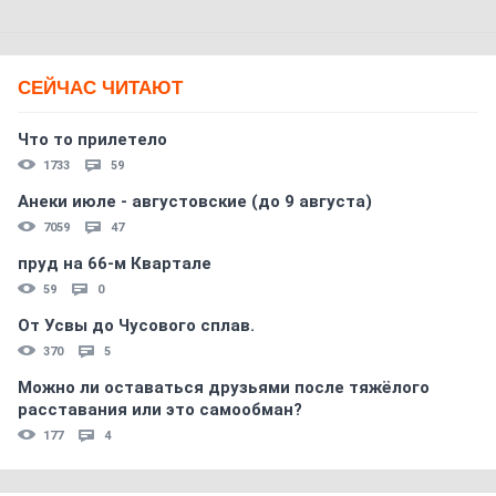
СЕЙЧАС ЧИТАЮТ
Что то прилетело
1733
59
Анеки июле - августовские (до 9 августа)
7059
47
пруд на 66-м Квартале
59
0
От Усвы до Чусового сплав.
370
5
Можно ли оставаться друзьями после тяжёлого
расставания или это самообман?
177
4