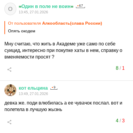
=
Один
в
поле
не
воин
=
О
13:45, 27.01.2026
От пользователя
Алкообласть(слава России)
Опять окодем
Мну считаю, что жить в Академе уже само по себе
суицид, интересно при покупке хаты в нем, справку о
вменяемости просят ?
8
/
1
кот
ельцина
13:49, 27.01.2026
девка же. поди влюбилась а ее чувачок послал. вот и
полетела в лучшую жызнь
4
/
3