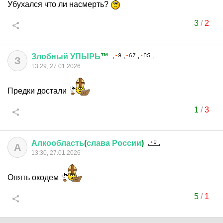
Убухался что ли насмерть?
3
/
2
Злобный
УПЫРЬ
™
З
13:29, 27.01.2026
Предки достали
1
/
3
Алкообласть
(
слава
России
)
А
13:30, 27.01.2026
Опять окодем
5
/
1