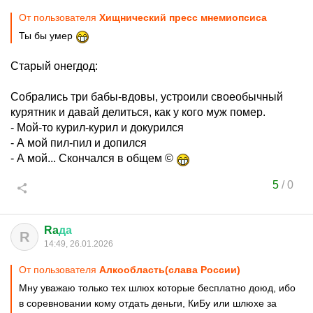
От пользователя
Хищнический пресс мнемиопсиса
Ты бы умер
Старый онегдод:
Собрались три бабы-вдовы, устроили своеобычный
курятник и давай делиться, как у кого муж помер.
- Мой-то курил-курил и докурился
- А мой пил-пил и допился
- А мой... Скончался в общем ©
5
/
0
Ra
да
R
14:49, 26.01.2026
От пользователя
Алкообласть(слава России)
Мну уважаю только тех шлюх которые бесплатно доюд, ибо
в соревновании кому отдать деньги, КиБу или шлюхе за