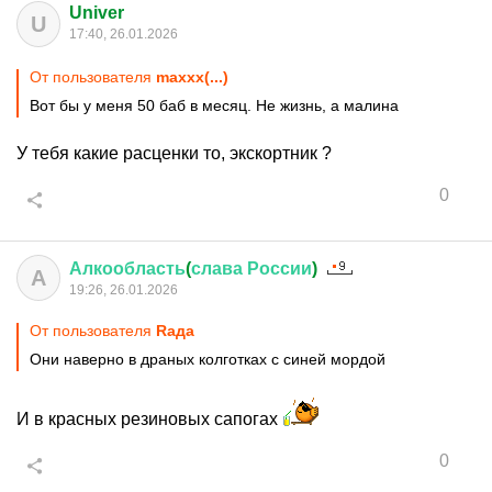
Univer
U
17:40, 26.01.2026
От пользователя
maxxx(...)
Вот бы у меня 50 баб в месяц. Не жизнь, а малина
У тебя какие расценки то, экскортник ?
0
Алкообласть
(
слава
России
)
А
19:26, 26.01.2026
От пользователя
Raда
Они наверно в драных колготках с синей мордой
И в красных резиновых сапогах
0