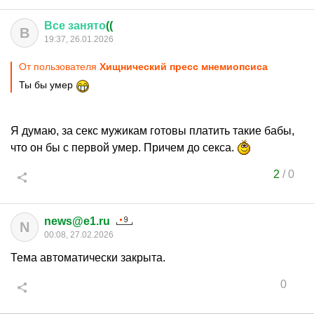
Все
занято
((
В
19:37, 26.01.2026
От пользователя
Хищнический пресс мнемиопсиса
Ты бы умер
Я думаю, за секс мужикам готовы платить такие бабы,
что он бы с первой умер. Причем до секса.
2
/
0
news@e1.ru
N
00:08, 27.02.2026
Тема автоматически закрыта.
0