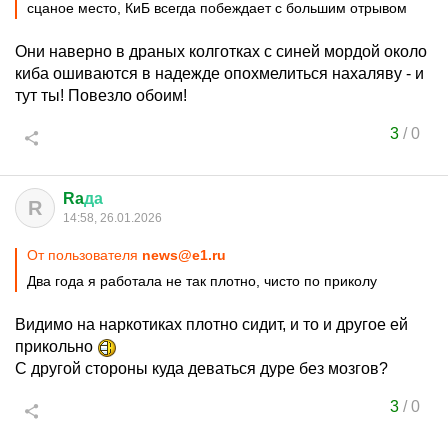
сцаное место, КиБ всегда побеждает с большим отрывом
Они наверно в драных колготках с синей мордой около
киба ошиваются в надежде опохмелиться нахаляву - и
тут ты! Повезло обоим!
3
/
0
Ra
да
R
14:58, 26.01.2026
От пользователя
news@e1.ru
Два года я работала не так плотно, чисто по приколу
Видимо на наркотиках плотно сидит, и то и другое ей
прикольно
С другой стороны куда деваться дуре без мозгов?
3
/
0