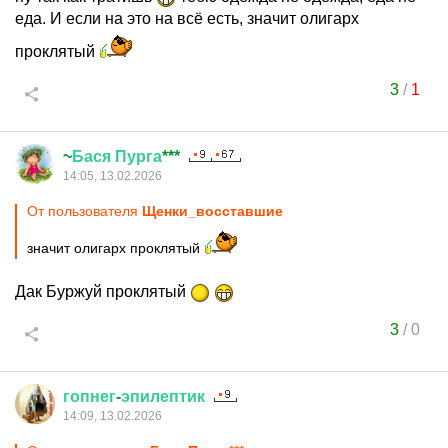
еда. И если на это на всё есть, значит олигарх
проклятый
3
/
1
~
Бася
Пурга
***
14:05, 13.02.2026
От пользователя
Щенки_восставшие
значит олигарх проклятый
Дак Буржуй проклятый
3
/
0
гопнег
-
эпилептик
14:09, 13.02.2026