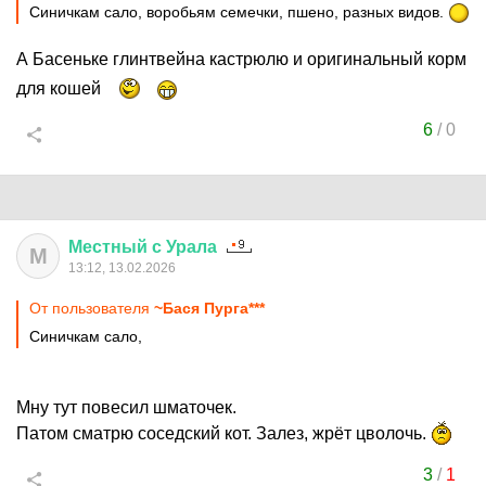
Синичкам сало, воробьям семечки, пшено, разных видов.
А Басеньке глинтвейна кастрюлю и оригинальный корм
для кошей
6
/
0
Местный
с
Урала
М
13:12, 13.02.2026
От пользователя
~Бася Пурга***
Синичкам сало,
Мну тут повесил шматочек.
Патом сматрю соседский кот. Залез, жрёт цволочь.
3
/
1