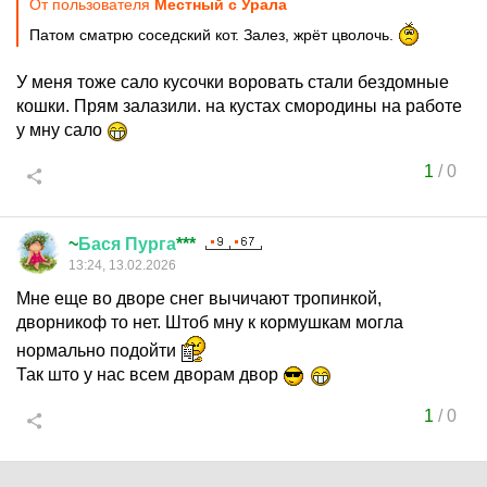
От пользователя
Местный с Урала
Патом сматрю соседский кот. Залез, жрёт цволочь.
У меня тоже сало кусочки воровать стали бездомные
кошки. Прям залазили. на кустах смородины на работе
у мну сало
1
/
0
~
Бася
Пурга
***
13:24, 13.02.2026
Мне еще во дворе снег вычичают тропинкой,
дворникоф то нет. Штоб мну к кормушкам могла
нормально подойти
Так што у нас всем дворам двор
1
/
0