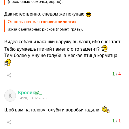
(несоленые семечки, зерно).
Дак истественно, спецом же покупаю
От пользователя
гопнег-эпилептик
из-за санитарных рисков (помет, грязь),
Видел собачьи какашки наружу вылазят, ибо снег тает
Тебю думаешь птичий памет кто то заметит?
Тем более у мну не голуби, а мелкая птица кормитца
1
/
4
Кролик
@_
К
14:20, 13.02.2026
Шоб вам на голову голуби и воробьи гадили
1
/
1