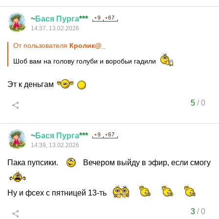
~
Бася
Пурга
***
14:37, 13.02.2026
От пользователя
Кролик@_
Шоб вам на голову голуби и воробьи гадили
Эт к деньгам
5
/
0
~
Бася
Пурга
***
14:39, 13.02.2026
Пака пупсики.
Вечером выйду в эфир, если смогу
Ну и фсех с пятницей 13-ть
3
/
0