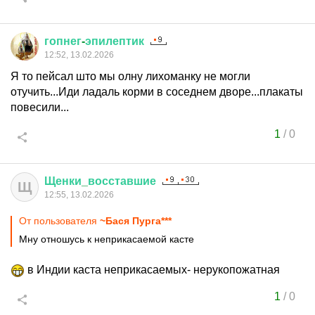
гопнег
-
эпилептик
12:52, 13.02.2026
Я то пейсал што мы олну лихоманку не могли
отучить...Иди ладаль корми в соседнем дворе...плакаты
повесили...
1
/
0
Щенки
_
восставшие
Щ
12:55, 13.02.2026
От пользователя
~Бася Пурга***
Мну отношусь к неприкасаемой касте
в Индии каста неприкасаемых- нерукопожатная
1
/
0