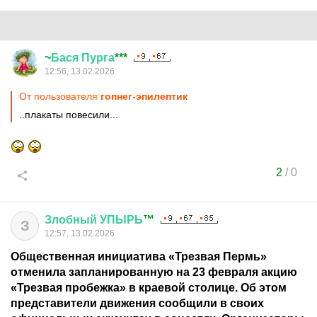
~
Бася
Пурга
***
12:56, 13.02.2026
От пользователя
гопнег-эпилептик
..плакаты повесили...
2
/
0
Злобный
УПЫРЬ
™
З
12:57, 13.02.2026
Общественная инициатива «Трезвая Пермь»
отменила запланированную на 23 февраля акцию
«Трезвая пробежка» в краевой столице. Об этом
представители движения сообщили в своих