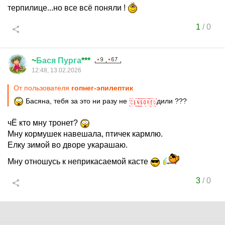
терпилице...но все всё поняли !
1
/
0
~
Бася
Пурга
***
12:48, 13.02.2026
От пользователя
гопнег-эпилептик
Басяна, тебя за это ни разу не
дили ???
чЁ кто мну тронет?
Мну кормушек навешала, птичек кармлю.
Елку зимой во дворе укарашаю.
Мну отношусь к неприкасаемой касте
3
/
0