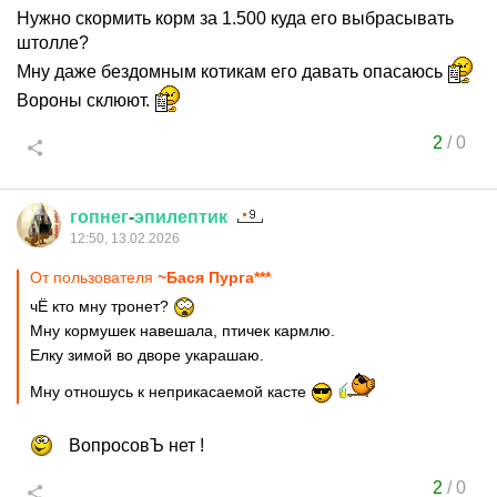
Нужно скормить корм за 1.500 куда его выбрасывать
штолле?
Мну даже бездомным котикам его давать опасаюсь
Вороны склюют.
2
/
0
гопнег
-
эпилептик
12:50, 13.02.2026
От пользователя
~Бася Пурга***
чЁ кто мну тронет?
Мну кормушек навешала, птичек кармлю.
Елку зимой во дворе укарашаю.
Мну отношусь к неприкасаемой касте
ВопросовЪ нет !
2
/
0