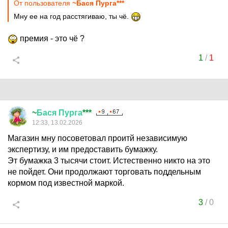
От пользователя
~Бася Пурга***
Мну ее на год расстягиваю, ты чё.
премия - это чё ?
1
/
1
~
Бася
Пурга
***
12:33, 13.02.2026
Магазин мну посоветовал проитй независимую
экспертизу, и им предоставить бумажку.
Эт бумажка 3 тысячи стоит. Истественно никто на это
не пойдет. Они продолжают торговать поддельным
кормом под известной маркой.
3
/
0