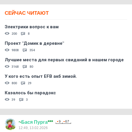
СЕЙЧАС ЧИТАЮТ
Электрики вопрос к вам
200
8
Проект "Домик в деревне"
9808
354
Лучшие места для первых свиданий в нашем городе
3168
80
У кого есть опыт EFB акб зимой.
800
29
Казалось бы парадокс
39
3
~
Бася
Пурга
***
12:49, 13.02.2026