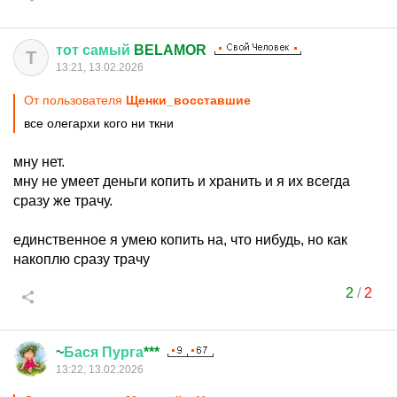
тот
самый
BELAMOR
Т
13:21, 13.02.2026
От пользователя
Щенки_восставшие
все олегархи кого ни ткни
мну нет.
мну не умеет деньги копить и хранить и я их всегда
сразу же трачу.
единственное я умею копить на, что нибудь, но как
накоплю сразу трачу
2
/
2
~
Бася
Пурга
***
13:22, 13.02.2026