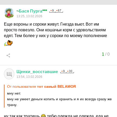
~
Бася
Пурга
***
13:25, 13.02.2026
Еще вороны и сороки живут. Гнезда вьют. Вот им
просто повезло. Они кошачьи корм с удовольствиям
едят. Тем более у них у сороки по моему пополнение
1
/
0
Щенки
_
восставшие
Щ
13:54, 13.02.2026
От пользователя
тот самый BELAMOR
мну нет.
мну не умеет деньги копить и хранить и я их всегда сразу же
трачу.
ну так как тратишь
тебю одежда не одежда, еда не