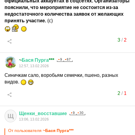
официальных аккаунтах в соцсетях. Организаторы
пояснили, что мероприятие не состоится из-за
недостаточного количества заявок от желающих
принять участие.
(с)
3
/
2
~
Бася
Пурга
***
12:57, 13.02.2026
Синичкам сало, воробьям семечки, пшено, разных
видов.
2
/
1
Щенки
_
восставшие
Щ
13:06, 13.02.2026
От пользователя
~Бася Пурга***