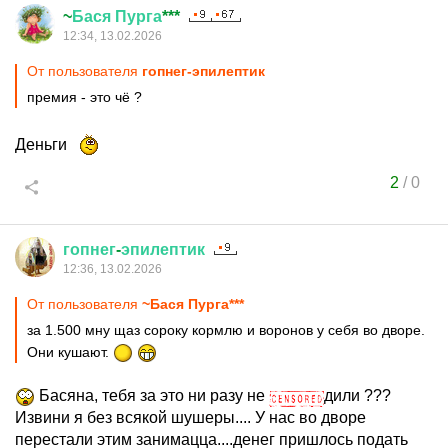
~
Бася
Пурга
***
12:34, 13.02.2026
От пользователя
гопнег-эпилептик
премия - это чё ?
Деньги
2
/
0
гопнег
-
эпилептик
12:36, 13.02.2026
От пользователя
~Бася Пурга***
за 1.500 мну щаз сороку кормлю и воронов у себя во дворе.
Они кушают.
Басяна, тебя за это ни разу не
дили ???
Извини я без всякой шушеры.... У нас во дворе
перестали этим занимацца....денег пришлось подать