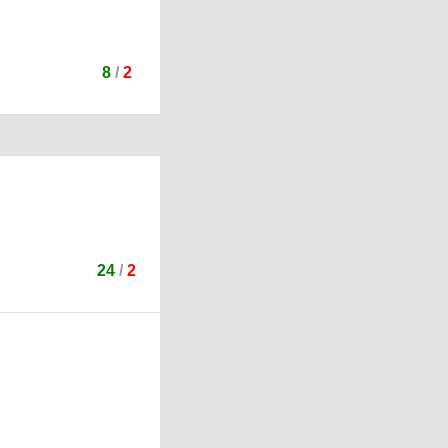
8
/
2
24
/
2