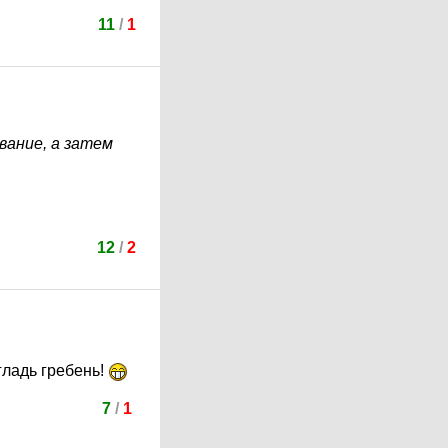
11
/
1
вание, а затем
12
/
2
гладь гребень!
7
/
1