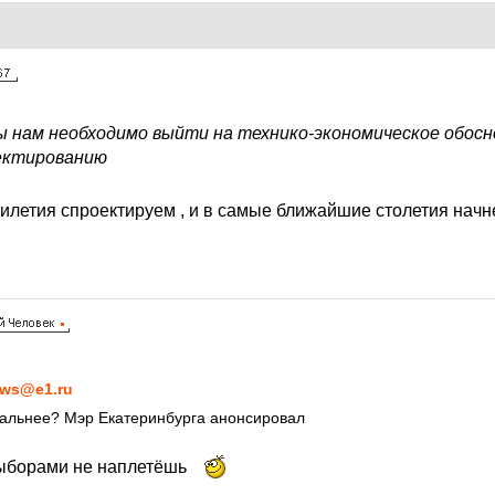
6
ы нам необходимо выйти на технико-экономическое обосн
ектированию
илетия спроектируем , и в самые ближайшие столетия начн
6
ws@e1.ru
еальнее? Мэр Екатеринбурга анонсировал
выборами не наплетёшь