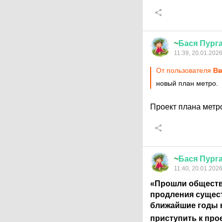
~
Бася
Пург
11:39, 20.01.202
От пользователя
Вв
новый план метро.
Проект плана мет
~
Бася
Пург
11:40, 20.01.202
«Прошли обществ
продления сущест
ближайшие годы н
приступить к про