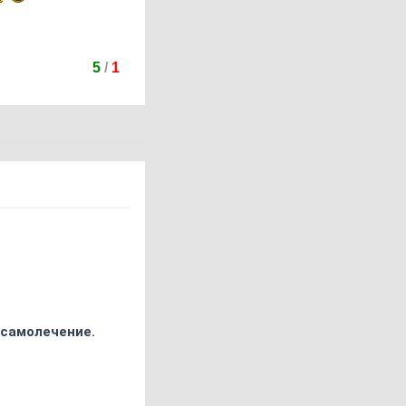
5
/
1
 самолечение.