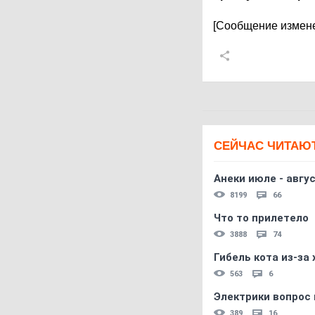
[Сообщение измене
СЕЙЧАС ЧИТАЮ
Анеки июле - авгус
8199
66
Что то прилетело
3888
74
Гибель кота из-за
563
6
Электрики вопрос 
389
16