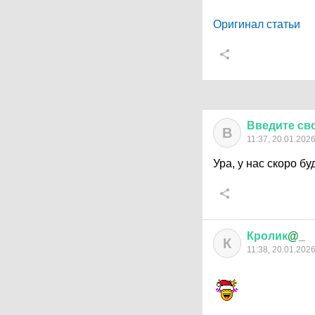
Оригинал статьи
Введите
св
В
11:37, 20.01.202
Ура, у нас скоро б
Кролик
@_
К
11:38, 20.01.202