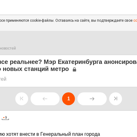
се применяются cookie-файлы. Оставаясь на сайте, вы подтверждаете свое
с
новостей
все реальнее? Мэр Екатеринбурга анонсиро
о новых станций метро
тей
1
6
ю хотят внести в Генеральный план города