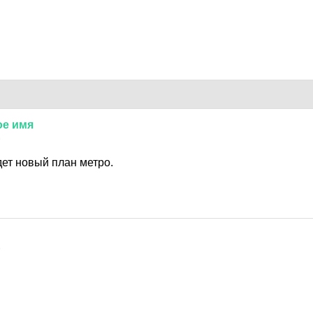
ое
имя
6
удет новый план метро.
6