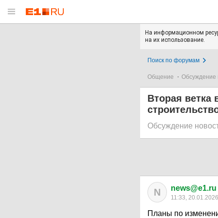
На информационном ресур
на их использование.
Поиск по форумам
Общение
Обсуждение 
Вторая ветка 
строительств
Обсуждение новос
news@e1.ru
N
11:33, 20.01.202
Планы по изменени