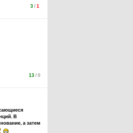
3
/
1
13
/
0
асающиеся
нций. В
нование, а затем