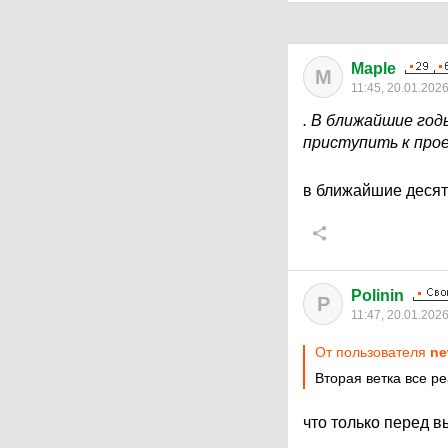
Maple
M
11:45, 20.01.202
. В ближайшие год
приступить к про
в ближайшие десят
Polinin
P
11:47, 20.01.202
От пользователя
ne
Вторая ветка все р
что только перед 