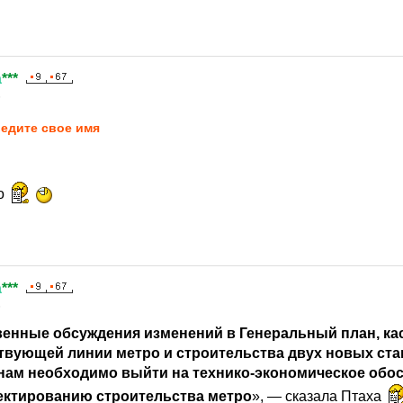
а
***
6
едите свое имя
ро
а
***
6
енные обсуждения изменений в Генеральный план, к
вующей линии метро и строительства двух новых ста
ам необходимо выйти на технико-экономическое обос
ектированию строительства метро
», — сказала Птаха