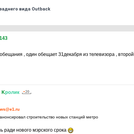
заднего вида Outback
143
6
обещания , один обещает 31декабря из телевизора , второй
й
K
ролик
6
ws@e1.ru
анонсировал строительство новых станций метро
ь ради нового мэрского срока