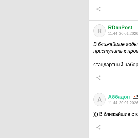
RDenPost
R
11:44, 20.01.202
В ближайшие годы 
приступить к про
стандартный набор 
Аббадон
А
11:44, 20.01.202
))) В ближайшие с