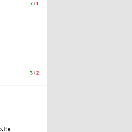
7
/
1
3
/
2
о. Не