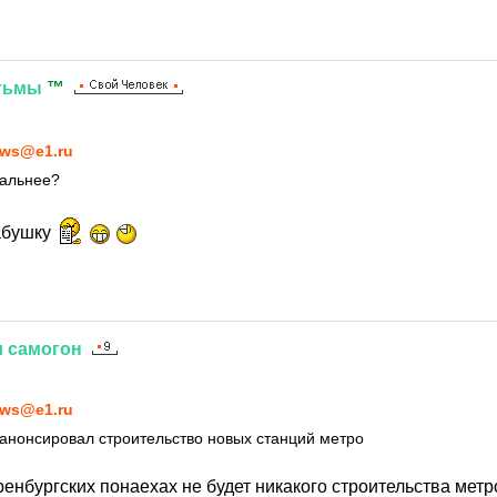
тьмы
™
6
ws@e1.ru
еальнее?
абушку
и
самогон
6
ws@e1.ru
анонсировал строительство новых станций метро
енбургских понаехах не будет никакого строительства метр