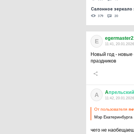
Салонное зеркало 
379
20
egermaster2
E
11:41, 20.01.202
Новый год - новые 
праздников
A
прельски
A
11:42, 20.01.202
От пользователя
ne
Мэр Екатеринбурга 
чего не наобещаеш