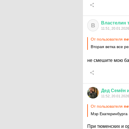
Властелин
В
11:51, 20.01.202
От пользователя
ne
Вторая ветка все р
не смешите мою б
Дед
Семён
11:52, 20.01.202
От пользователя
ne
Мэр Екатеринбурга 
При тюменских и ор