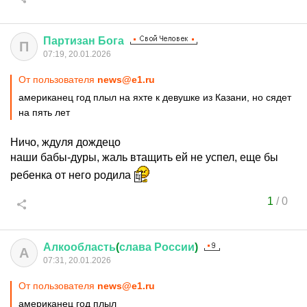
Партизан
Бога
П
07:19, 20.01.2026
От пользователя
news@e1.ru
американец год плыл на яхте к девушке из Казани, но сядет
на пять лет
Ничо, ждуля дождецо
наши бабы-дуры, жаль втащить ей не успел, еще бы
ребенка от него родила
1
/
0
Алкообласть
(
слава
России
)
А
07:31, 20.01.2026
От пользователя
news@e1.ru
американец год плыл