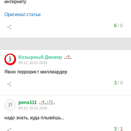
интернету
Оригинал статьи
6
/
0
Козырный
Джокер
05:12, 20.01.2026
Явно террорист миллиардер
3
/
0
pens111
P
05:15, 20.01.2026
надо знать, куда плывёшь...
3
/
1