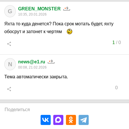
GREEN_MONSTER
G
10:35, 20.01.2026
Яхта то куда денется? Пока срок мотать будет, яхту
обосрут и затонет к чертям
1
/
0
news@e1.ru
N
00:08, 21.02.2026
Тема автоматически закрыта.
0
Поделиться