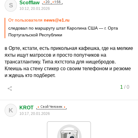
Scofflaw
S
10:12, 20.01.2026
От пользователя
news@e1.ru
следовал по маршруту штат Каролина США — г. Орта
Португальской Республики
в Орте, кстати, есть прикольная кафешка, где на мелкие
яхты ищут матросов и просто попутчиков на
трансатлантику. Типа яхтстопа для нищебродов.
Клеишь на стену стикер со своим телефоном и резюме
и ждешь кто подберет.
1
/
0
KROT
K
10:17, 20.01.2026