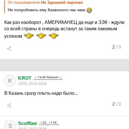
От пользователя
Не Здешний паренек
Не попробовать ему Казанского чак чака
Как раз наоборот , АМЕРИКАНЕЦ да еще и ЗЭК - ждули
со всей страны в очередь встанут за таким лакомым
успехом
2
/
0
KROT
K
10:00, 20.01.2026
В Казань сразу плыть надо было...
2
/
0
Scofflaw
S