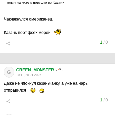
плыл на яхте к девушке из Казани,
Чакчакнулся омериканец.
Казань порт фсех морей.
1
/
0
GREEN_MONSTER
G
10:11, 20.01.2026
Даже не чпокнул казаньчанку, а уже на нары
отправился
1
/
0