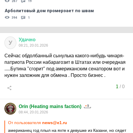
287
19
Арболитовый дом промерзает по швам
394
1
Удачно
У
08:21, 20.01.2026
Сейчас обдолбанный сынулька какого-нибудь чинаря-
патриота России набарагозит в Штатах или очередная
.....Бутина "сгорит" под американским сенатором вот и
нужен заложник для обмена . Просто бизнес .
1
/
0
Orin (Heating mains faction)
08:44, 20.01.2026
От пользователя
news@e1.ru
американец год плыл на яхте к девушке из Казани, но сядет