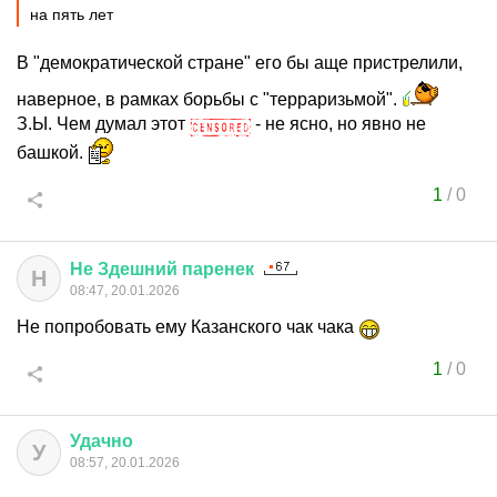
на пять лет
В "демократической стране" его бы аще пристрелили,
наверное, в рамках борьбы с "терраризьмой".
З.Ы. Чем думал этот
- не ясно, но явно не
башкой.
1
/
0
Не
Здешний
паренек
Н
08:47, 20.01.2026
Не попробовать ему Казанского чак чака
1
/
0
Удачно
У
08:57, 20.01.2026