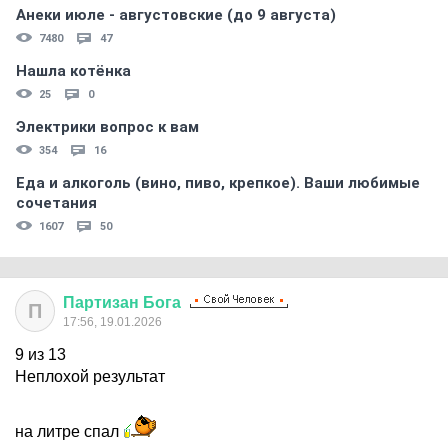
Анеки июле - августовские (до 9 августа)
7480
47
Нашла котёнка
25
0
Электрики вопрос к вам
354
16
Еда и алкоголь (вино, пиво, крепкое). Ваши любимые
сочетания
1607
50
Партизан
Бога
П
17:56, 19.01.2026
9 из 13
Неплохой результат
на литре спал