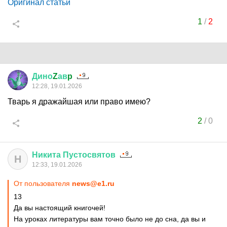
Оригинал статьи
1
/
2
Дино
Z
ав
p
12:28, 19.01.2026
Тварь я дражайшая или право имею?
2
/
0
Никита
Пустосвятов
Н
12:33, 19.01.2026
От пользователя
news@e1.ru
13
Да вы настоящий книгочей!
На уроках литературы вам точно было не до сна, да вы и