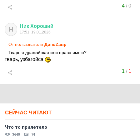
4
/
0
Ник
Хороший
Н
17:51, 19.01.2026
От пользователя
ДиноZавp
Тварь я дражайшая или право имею?
тварь, узбагойса
1
/
1
СЕЙЧАС ЧИТАЮТ
Что то прилетело
3640
74