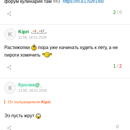
форум кулинария там ==》
https://m.e1.ru/f/148/
2
/
0
Kipri
K
11:58, 18.01.2026
Растижопки
пора уже начинать худеть к лету, а не
пироги хомячить
1
/
2
Кролик
@_
К
12:00, 18.01.2026
От пользователя
Kipri
Ээ пусть жрут
0