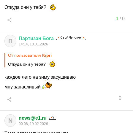
Откуда они у тебя?
1
/
0
Партизан
Бога
П
14:14, 18.01.2026
От пользователя
Kipri
Откуда они у тебя?
каждое лето на зиму засушиваю
мну запасливый
0
news@e1.ru
N
00:08, 19.02.2026