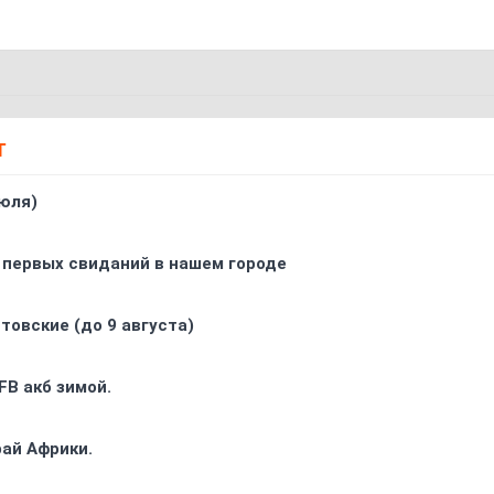
Т
юля)
 первых свиданий в нашем городе
товские (до 9 августа)
FB акб зимой.
ай Африки.