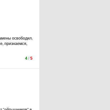
замены освободил.
е, признаемся,
4
/
5
т "ойтышников" в