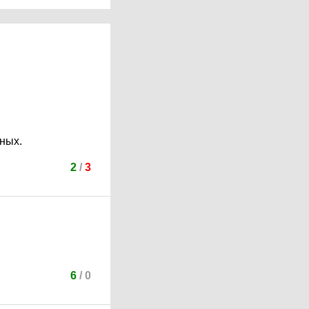
нных.
2
/
3
6
/
0