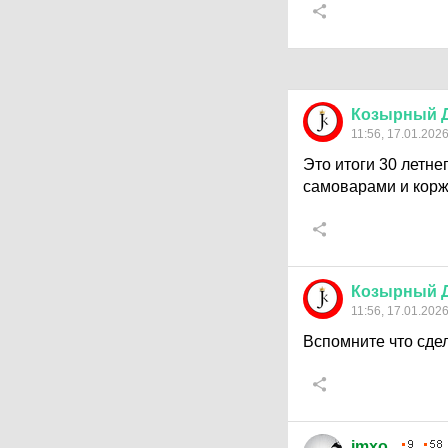
Козырный
11:56, 17.01.202
Это итоги 30 летне
самоварами и кор
Козырный
11:56, 17.01.202
Вспомните что сде
imxo