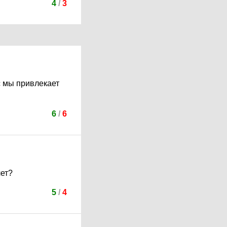
4
/
3
с мы привлекает
6
/
6
лет?
5
/
4