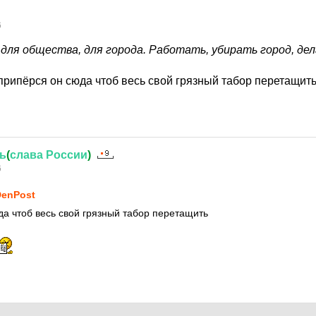
6
для общества, для города. Работать, убирать город, дел
 припёрся он сюда чтоб весь свой грязный табор перетащит
ь
(
слава
России
)
6
enPost
да чтоб весь свой грязный табор перетащить