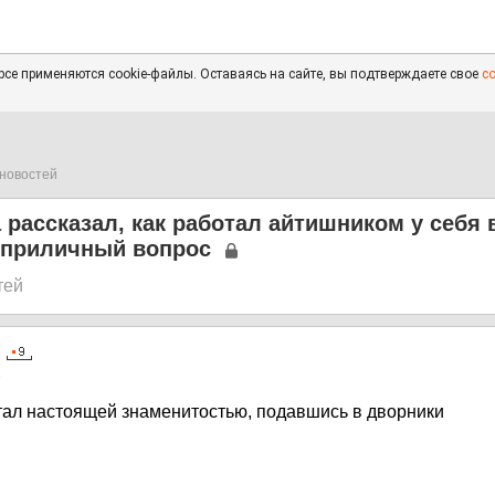
се применяются cookie-файлы. Оставаясь на сайте, вы подтверждаете свое
с
новостей
 рассказал, как работал айтишником у себя 
еприличный вопрос
тей
6
тал настоящей знаменитостью, подавшись в дворники