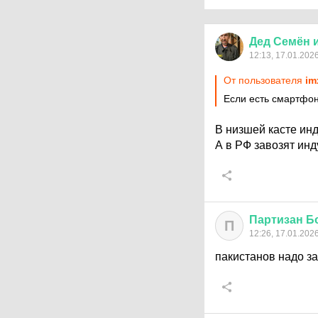
Дед
Семён
12:13, 17.01.202
От пользователя
im
Если есть смартфон
В низшей касте инд
А в РФ завозят инд
Партизан
Б
П
12:26, 17.01.202
пакистанов надо за