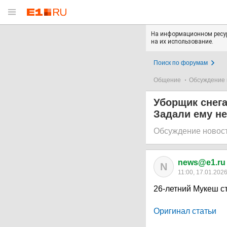
На информационном ресур
на их использование.
Поиск по форумам
Общение
Обсуждение 
Уборщик снега
Задали ему н
Обсуждение новос
news@e1.ru
N
11:00, 17.01.202
26-летний Мукеш с
Оригинал статьи