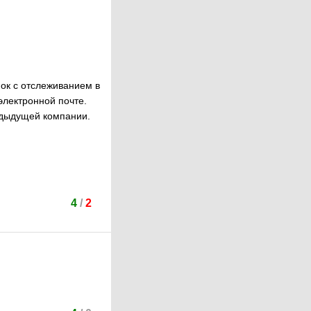
пок с отслеживанием в
электронной почте.
едыдущей компании.
4
/
2