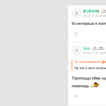
X
О
3
ЯИ
H
X
19:19, 17.01.202
Из интервью я поня
Хех
Х
20:33, 17.01.202
От пользователя
Де
Ну это у него получ
Торопиццо ейму на
поменядь.