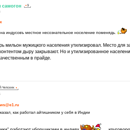
и
самогон
6
х
 на индусовъ местное несознательное носеление поменядь.
арь мильон мужицкого населения утилизировал. Место для 
онтентом дыру закрывают. Но и утилизированное населени
ачественным в прайде.
6
ws@e1.ru
казал, как работал айтишником у себя в Индии
ики" работают уборщиками в индиях
круговоро