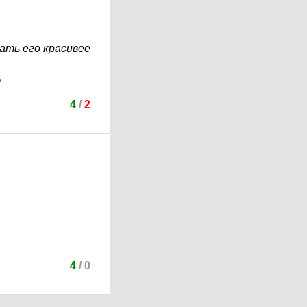
ать его красивее
ь
4
/
2
4
/
0