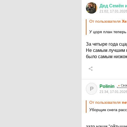
Дед
Семён
21:02, 17.01.202
От пользователя
Хе
У цоря план теперь
За четыре года сц
Не самым лучшим к
было самым низкок
Polinin
P
21:34, 17.01.202
От пользователя
ne
Уборщик снега расс
зато наши "ойтышн