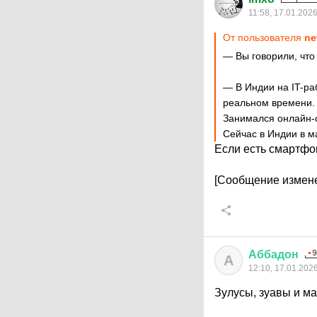
11:58, 17.01.202
От пользователя
ne
— Вы говорили, что
— В Индии на IT-ра
реальном времени. 
Занимался онлайн-
Сейчас в Индии в 
Если есть смартфо
[Сообщение измене
Аббадон
А
12:10, 17.01.202
Зулусы, зуавы и м