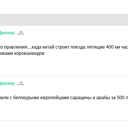
Джокер
6
го правления....када китай строит поезда летящие 400 км ча
жиками корованеедов
Джокер
6
лали с белокурыми европейцами сарацины и арабы за 500 