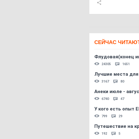
СЕЙЧАС ЧИТАЮ
Флудовая(конец и
24305
1651
Лучшие места для
3167
80
Анеки июле - авгус
6740
47
У кого есть опыт E
799
29
Путешествие на кр
192
5