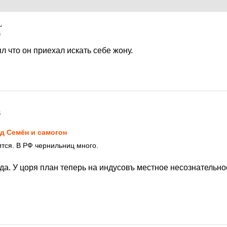
6
л что он приехал искать себе жону.
6
д Семён и самогон
ится. В РФ чернильниц много.
да. У цоря план теперь на индусовъ местное несознательн