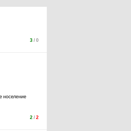
3
/
0
ое носеление
2
/
2