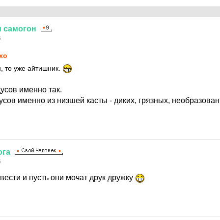
и
самогон
6
xo
, то уже айтишник.
усов именно так.
усов именно из низшей касты - диких, грязных, необразова
ога
6
вести и пусть они мочат друк дружку