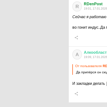
RDenPost
R
19:01, 17.01.202
Сейчас я работаю 
во гонит индус..Да
Алкообласт
А
19:09, 17.01.202
От пользователя
RD
.Да припёрся он сю
И закладки делать