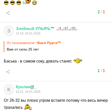
2
/
1
Злобный
УПЫРЬ
™
З
14:15, 16.01.2026
От пользователя
~Бася Пурга***
Вам от силы 25 лет
Баська - в самом соку, довать станет.
1
/
1
Кролик
@_
К
14:21, 16.01.2026
От 26-32 вы плохо утром встаете потому что весь вечер
трахались