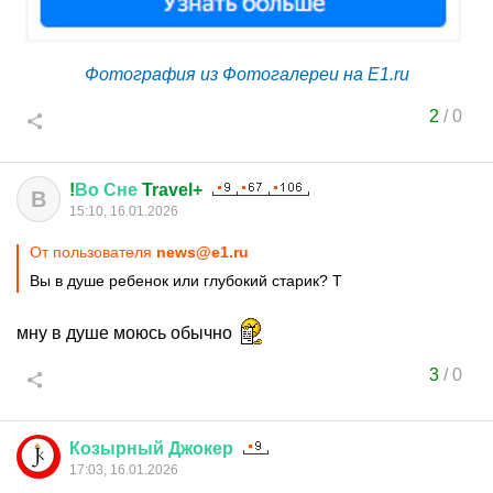
Фотография из Фотогалереи на E1.ru
2
/
0
!
Во
Сне
Travel+
В
15:10, 16.01.2026
От пользователя
news@e1.ru
Вы в душе ребенок или глубокий старик? Т
мну в душе моюсь обычно
3
/
0
Козырный
Джокер
17:03, 16.01.2026