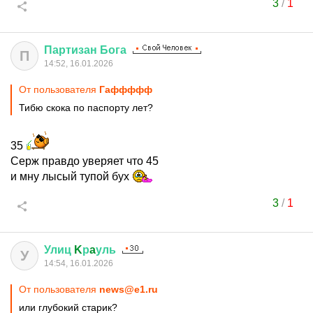
3
/
1
Партизан
Бога
П
14:52, 16.01.2026
От пользователя
Гаффффф
Тибю скока по паспорту лет?
35
Серж правдо уверяет что 45
и мну лысый тупой бух
3
/
1
Улиц
K
р
a
уль
У
14:54, 16.01.2026
От пользователя
news@e1.ru
или глубокий старик?