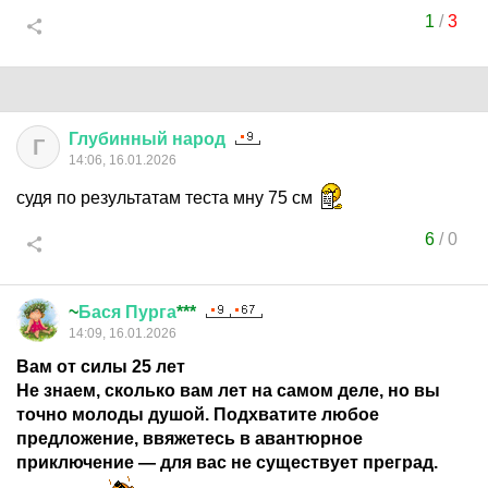
1
/
3
Глубинный
народ
Г
14:06, 16.01.2026
судя по результатам теста мну 75 см
6
/
0
~
Бася
Пурга
***
14:09, 16.01.2026
Вам от силы 25 лет
Не знаем, сколько вам лет на самом деле, но вы
точно молоды душой. Подхватите любое
предложение, ввяжетесь в авантюрное
приключение — для вас не существует преград.