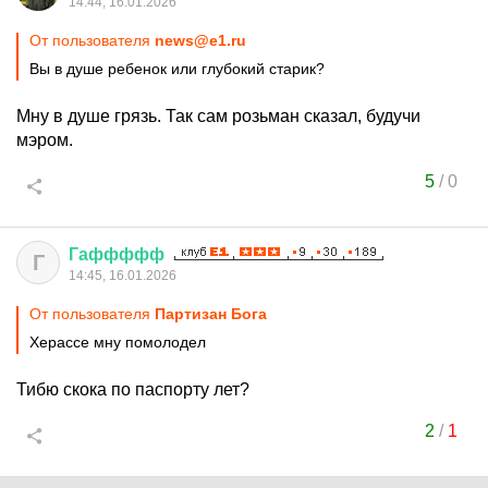
14:44, 16.01.2026
От пользователя
news@e1.ru
Вы в душе ребенок или глубокий старик?
Мну в душе грязь. Так сам розьман сказал, будучи
мэром.
5
/
0
Гаффффф
Г
14:45, 16.01.2026
От пользователя
Партизан Бога
Херассе мну помолодел
Тибю скока по паспорту лет?
2
/
1