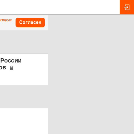
огласие
Согласен
 России
ов