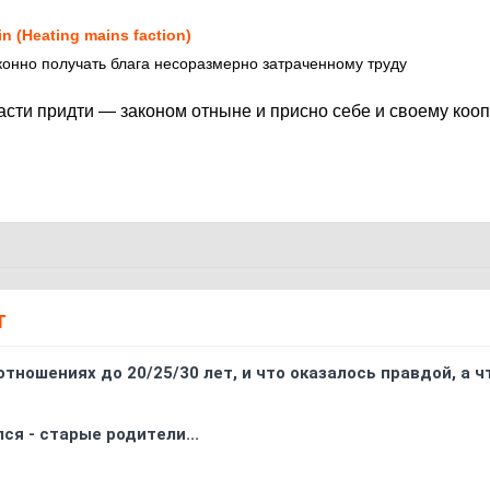
in (Heating mains faction)
аконно получать блага несоразмерно затраченному труду
ласти придти — законом отныне и присно себе и своему коо
Т
отношениях до 20/25/30 лет, и что оказалось правдой, а 
ся - старые родители...