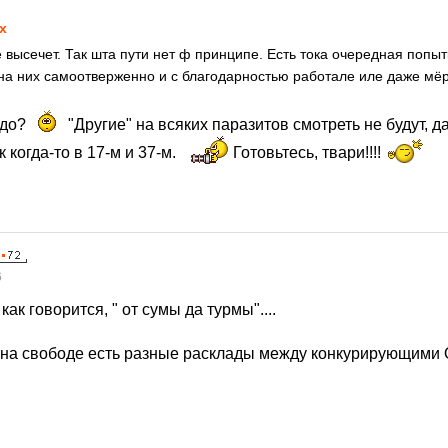
х
высечет. Так шта пути нет ф принципе. Есть тока очередная попытк
 на них самоотверженно и с благодарностью работале иле даже мё
адо?
"Другие" на всяких паразитов смотреть не будут, д
к когда-то в 17-м и 37-м.
Готовьтесь, твари!!!!
6
как говорится, " от сумы да турмы"....
 на свободе есть разные расклады между конкурирующими 