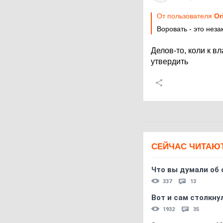
От пользователя
Or
Воровать - это нез
Делов-то, коли к в
утвердить
СЕЙЧАС ЧИТАЮ
Что вы думали об 
337
13
Вот и сам столкнул
1932
35