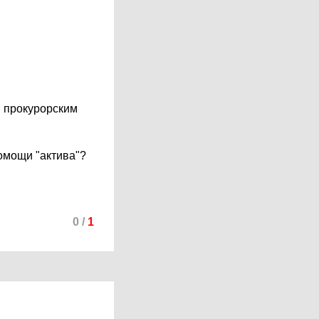
и прокурорским
помощи "актива"?
0
/
1