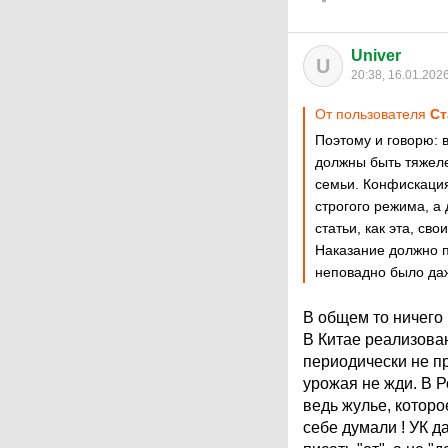
Univer
U
20:38, 16.01.202
От пользователя
Ст
Поэтому и говорю: 
должны быть тяжеле
семьи. Конфискация
строгого режима, а 
статьи, как эта, св
Наказание должно 
неповадно было даж
В общем то ничего
В Китае реализован
периодически не пр
урожая не жди. В Р
ведь жулье, которо
себе думали ! УК д