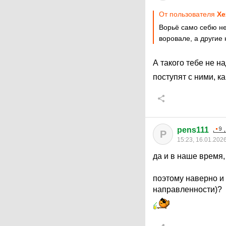
От пользователя
Хе
Ворьё само себю не 
воровале, а другие
А такого тебе не н
поступят с ними, ка
pens111
P
15:23, 16.01.202
да и в наше время, 
поэтому наверно и
направленности)?