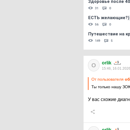
Здоровье после 4
31
0
ЕСТЬ желающие?)
56
0
Путешествие на кр
149
5
orlik
O
15:46, 16.01.202
От пользователя
об
Ты только нашу ЗО
У вас схожие диаг
orlik