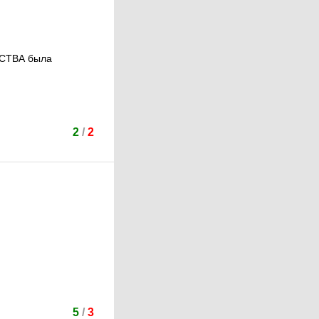
СТВА была
2
/
2
5
/
3