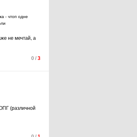
а - чтоп одне
рли
аже не мечтай, а
0
/
3
ОПГ (различной
0
/
1