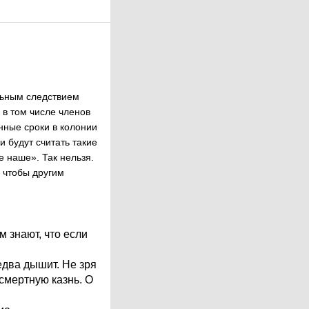
ельным следствием
 в том числе членов
нные сроки в колонии
и будут считать такие
е наше». Так нельзя.
 чтобы другим
 знают, что если
едва дышит. Не зря
 смертную казнь. О