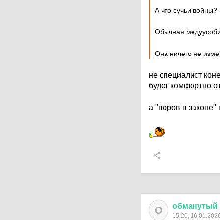
А что сучьи войны?
Обычная медуусоби
Она ничего не изме
не специалист кон
будет комфортно от
а "воров в законе"
обманутый
О
15:20, 16.01.202