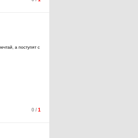
ечтай, а поступят с
0
/
1