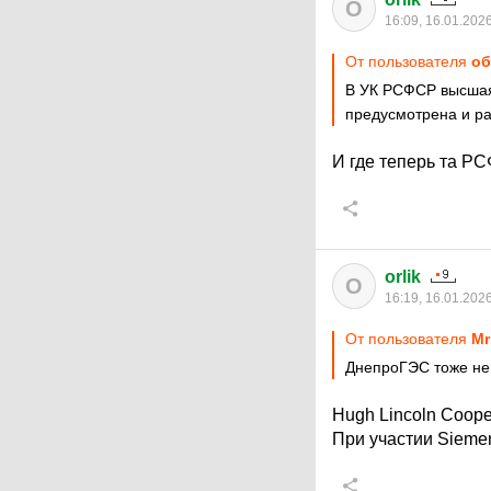
O
16:09, 16.01.202
От пользователя
об
В УК РСФСР высша
предусмотрена и р
И где теперь та РС
orlik
O
16:19, 16.01.202
От пользователя
Мr
ДнепроГЭС тоже не
Hugh Lincoln Coope
При участии Siemen