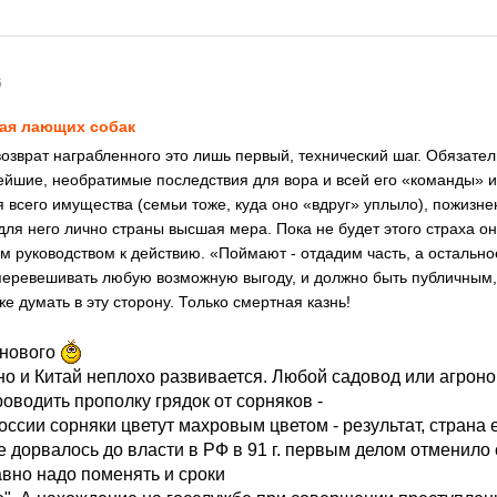
6
ая лающих собак
возврат награбленного это лишь первый, технический шаг. Обязат
йшие, необратимые последствия для вора и всей его «команды» и
 всего имущества (семьи тоже, куда оно «вдруг» уплыло), пожизне
для него лично страны высшая мера. Пока не будет этого страха он
оим руководством к действию. «Поймают - отдадим часть, а остально
перевешивать любую возможную выгоду, и должно быть публичным,
е думать в эту сторону. Только смертная казнь!
 нового
о и Китай неплохо развивается. Любой садовод или агроном
оводить прополку грядок от сорняков -
оссии сорняки цветут махровым цветом - результат, страна 
е дорвалось до власти в РФ в 91 г. первым делом отменило
авно надо поменять и сроки