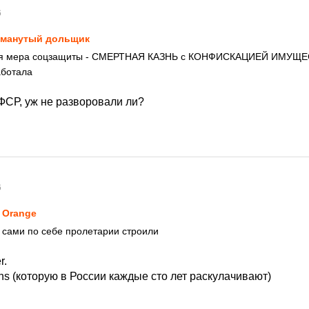
6
манутый дольщик
я мера соцзащиты - СМЕРТНАЯ КАЗНЬ с КОНФИСКАЦИЕЙ ИМУЩЕ
аботала
ФСР, уж не разворовали ли?
6
 Orange
 сами по себе пролетарии строили
r.
s (которую в России каждые сто лет раскулачивают)