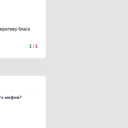
перативу блага
1
/
1
что мифом?