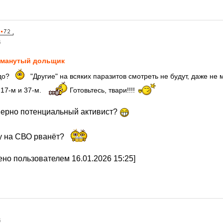
6
манутый дольщик
адо?
"Другие" на всяких паразитов смотреть не будут, даже не м
в 17-м и 37-м.
Готовьтесь, твари!!!!
верно потенциальный активист?
зу на СВО рванёт?
но пользователем 16.01.2026 15:25]
6