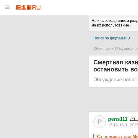
На информационном ресур
на их использование.
Поиск по форумам
Общение
Обсуждение 
Смертная казн
остановить во
Обсуждение новос
pens111
P
15:17, 16.01.202
От пользователя
Мr