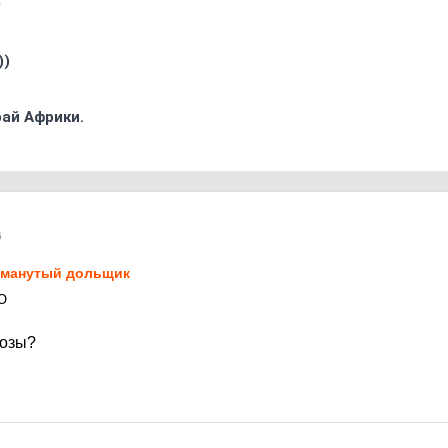
0
))
ай Африки.
6
манутый дольщик
Ю
нозы?