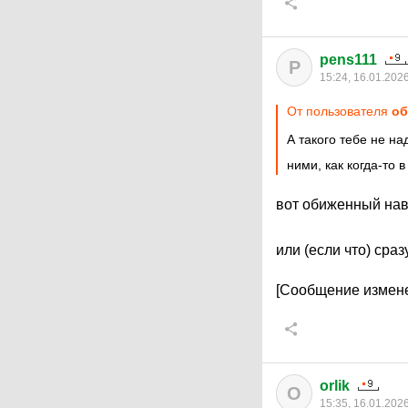
pens111
P
15:24, 16.01.202
От пользователя
об
А такого тебе не н
ними, как когда-то 
вот обиженный на
или (если что) сра
[Сообщение измене
orlik
O
15:35, 16.01.202