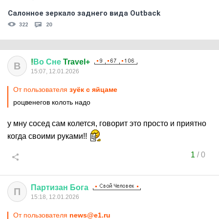
Салонное зеркало заднего вида Outback
322
20
!
Во
Сне
Travel+
В
15:07, 12.01.2026
От пользователя
зуёк с яйцаме
роцвенегов колоть надо
у мну сосед сам колется, говорит это просто и приятно
когда своими руками!!
1
/
0
Партизан
Бога
П
15:18, 12.01.2026
От пользователя
news@e1.ru