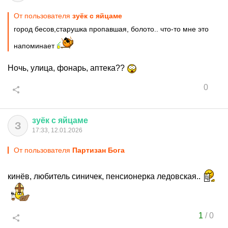
От пользователя
зуёк с яйцаме
город бесов,старушка пропавшая, болото.. что-то мне это
напоминает
Ночь, улица, фонарь, аптека??
0
зуёк
с
яйцаме
З
17:33, 12.01.2026
От пользователя
Партизан Бога
кинёв, любитель синичек, пенсионерка ледовская..
1
/
0