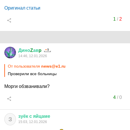
Оригинал статьи
1
/
2
Дино
Z
ав
p
14:46, 12.01.2026
От пользователя
news@e1.ru
Проверили все больницы
Морги обзванивали?
4
/
0
зуёк
с
яйцаме
З
15:03, 12.01.2026