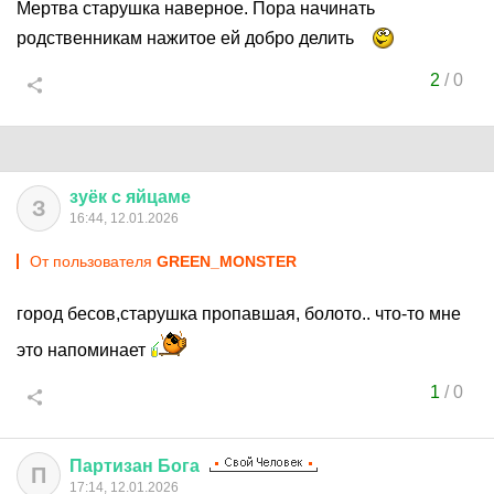
Мертва старушка наверное. Пора начинать
родственникам нажитое ей добро делить
2
/
0
зуёк
с
яйцаме
З
16:44, 12.01.2026
От пользователя
GREEN_MONSTER
город бесов,старушка пропавшая, болото.. что-то мне
это напоминает
1
/
0
Партизан
Бога
П
17:14, 12.01.2026