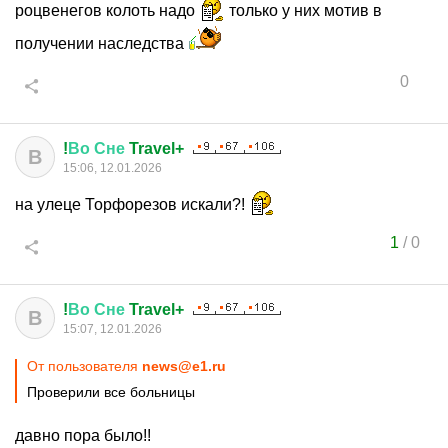
роцвенегов колоть надо
только у них мотив в
получении наследства
0
!
Во
Сне
Travel+
В
15:06, 12.01.2026
на улеце Торфорезов искали?!
1
/
0
!
Во
Сне
Travel+
В
15:07, 12.01.2026
От пользователя
news@e1.ru
Проверили все больницы
давно пора было!!