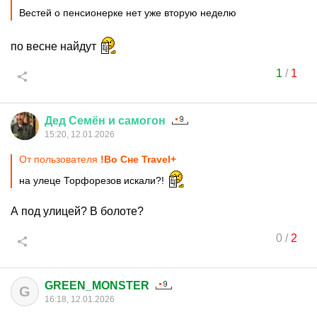
Вестей о пенсионерке нет уже вторую неделю
по весне найдут
1
/
1
Дед
Семён
и
самогон
15:20, 12.01.2026
От пользователя
!Во Сне Travel+
на улеце Торфорезов искали?!
А под улицей? В болоте?
0
/
2
GREEN_MONSTER
G
16:18, 12.01.2026