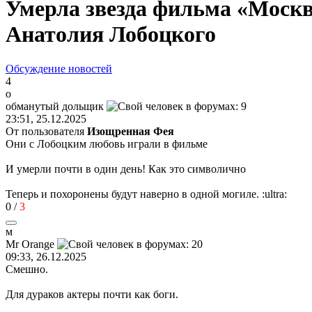
Умерла звезда фильма «Москва
Анатолия Лобоцкого
Обсуждение новостей
4
о
обманутый
дольщик
23:51, 25.12.2025
От пользователя
Изощренная Фея
Они с Лобоцким любовь играли в фильме
И умерли почти в один день! Как это символично
Теперь и похоронены будут наверно в одной могиле.
:ultra:
0
/
3
м
М
r Orange
09:33, 26.12.2025
Смешно.
Для дураков актеры почти как боги.