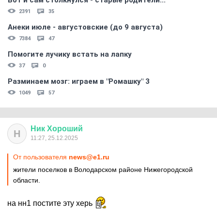
Вот и сам столкнулся - старые родители...
2391
35
Анеки июле - августовские (до 9 августа)
7384
47
Помогите лучику встать на лапку
37
0
Разминаем мозг: играем в "Ромашку" 3
1049
57
Ник
Хороший
Н
11:27, 25.12.2025
От пользователя
news@e1.ru
жители поселков в Володарском районе Нижегородской
области.
на нн1 постите эту херь