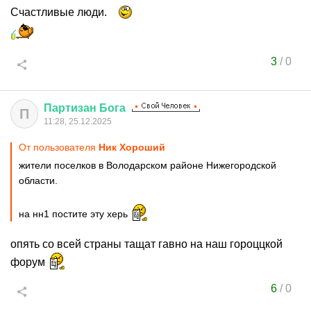
Счастливые люди.
3
/
0
Партизан
Бога
П
11:28, 25.12.2025
От пользователя
Ник Хороший
жители поселков в Володарском районе Нижегородской
области.
на нн1 постите эту херь
опять со всей страны тащат гавно на наш гороццкой
форум
6
/
0