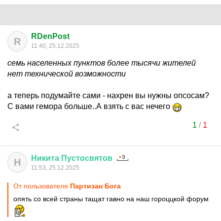
RDenPost
R
11:40, 25.12.2025
семь населенных пунктов более тысячи жителей
нет технической возможности
а теперь подумайте сами - нахрен вы нужны опсосам?
С вами гемора больше..А взять с вас нечего
1
/
1
Никита
Пустосвятов
Н
11:53, 25.12.2025
От пользователя
Партизан Бога
опять со всей страны тащат гавно на наш гороццкой форум