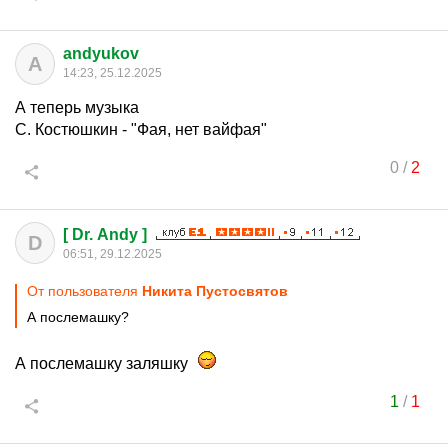
andyukov
A
14:23, 25.12.2025
А теперь музыка
С. Костюшкин - "Фая, нет вайфая"
0
/
2
[ Dr. Andy ]
D
06:51, 29.12.2025
От пользователя
Никита Пустосвятов
А послемашку?
А послемашку заляшку
1
/
1