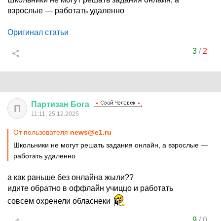
взрослые — работать удаленно
Оригинал статьи
3
/
2
Партизан
Бога
П
11:11, 25.12.2025
От пользователя
news@e1.ru
Школьники не могут решать задания онлайн, а взрослые —
работать удаленно
а как раньше без онлайна жыли??
идите обратно в оффлайн учиццо и работать
совсем охренели обласнеки
9
/
0