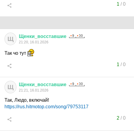
1
/
0
Щенки
_
восставшие
Щ
21:20, 16.01.2026
Так чо тут
1
/
0
Щенки
_
восставшие
Щ
21:21, 16.01.2026
Так, Людо, включай!
https://rus.hitmotop.com/song/79753117
2
/
0