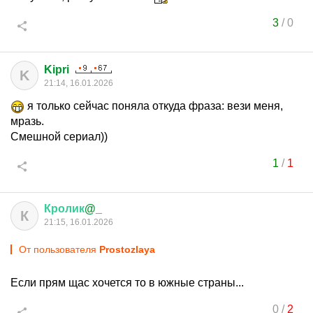
3
/
0
Kipri
K
21:14, 16.01.2026
я только сейчас поняла откуда фраза: вези меня,
мразь.
Смешной сериал))
1
/
1
Кролик
@_
К
21:15, 16.01.2026
От пользователя
Prostozlaya
Если прям щас хочется то в южные страны...
0
/
2