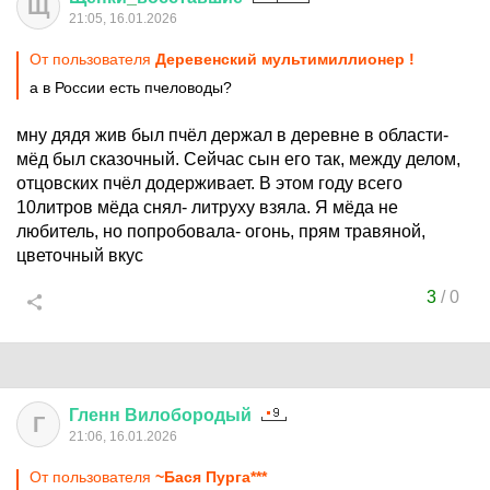
Щ
21:05, 16.01.2026
От пользователя
Деревенский мультимиллионер !
а в России есть пчеловоды?
мну дядя жив был пчёл держал в деревне в области-
мёд был сказочный. Сейчас сын его так, между делом,
отцовских пчёл додерживает. В этом году всего
10литров мёда снял- литруху взяла. Я мёда не
любитель, но попробовала- огонь, прям травяной,
цветочный вкус
3
/
0
Гленн
Вилобородый
Г
21:06, 16.01.2026
От пользователя
~Бася Пурга***