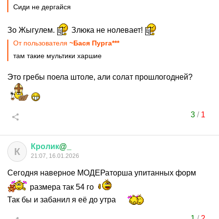
Сиди не дергайся
Зо Жыгулем.
Злюка не нолевает!
От пользователя
~Бася Пурга***
там такие мультики харшие
Это гребы поела штоле, али солат прошлогодней?
3
/
1
Кролик
@_
К
21:07, 16.01.2026
Сегодня наверное МОДЕРаторша упитанных форм
размера так 54 го
Так бы и забанил я её до утра
1
/
2