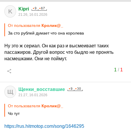
Kipri
K
21:26, 16.01.2026
От пользователя
Кролик@_
За сто рублей думает что она королева
Ну это ж сериал. Он как раз и высмеивает таких
пассажиров. Другой вопрос что быдло не пронять
насмешками. Они не поймут.
1
/
1
Щенки
_
восставшие
Щ
21:27, 16.01.2026
От пользователя
Кролик@_
Чо тут
https://rus.hitmotop.com/song/1646295