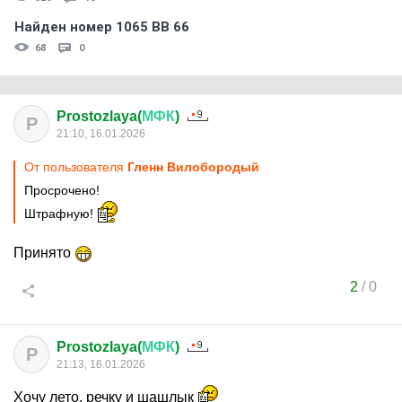
Найден номер 1065 ВВ 66
68
0
Prostozlaya(
МФК
)
P
21:10, 16.01.2026
От пользователя
Гленн Вилобородый
Просрочено!
Штрафную!
Принято
2
/
0
Prostozlaya(
МФК
)
P
21:13, 16.01.2026
Хочу лето, речку и шашлык