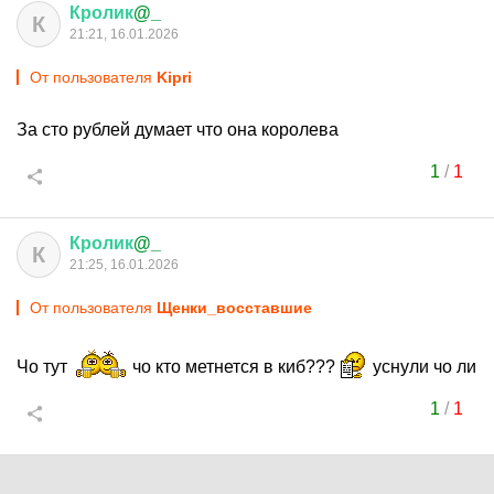
Кролик
@_
К
21:21, 16.01.2026
От пользователя
Kipri
За сто рублей думает что она королева
1
/
1
Кролик
@_
К
21:25, 16.01.2026
От пользователя
Щенки_восставшие
Чо тут
чо кто метнется в киб???
уснули чо ли
1
/
1