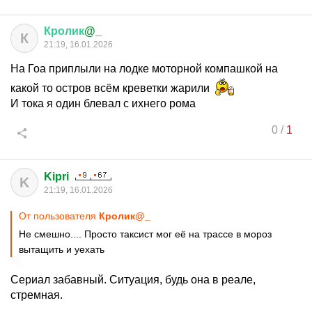
Кролик
@_
К
21:19, 16.01.2026
На Гоа приплыли на лодке моторной компашкой на
какой то остров всём креветки жарили
И тока я один блевал с ихнего рома
0
/
1
Kipri
K
21:19, 16.01.2026
От пользователя
Кролик@_
Не смешно.... Просто таксист мог её на трассе в мороз
вытащить и уехать
Сериал забавный. Ситуация, будь она в реале,
стремная.