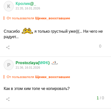
Кролик
@_
К
21:35, 16.01.2026
От пользователя
Щенки_восставшие
Спасибо
я только грустный уже(((... Ни чего не
радует...
0
Prostozlaya(
МФК
)
P
21:36, 16.01.2026
От пользователя
Щенки_восставшие
Как в этом хим топе че копировать?
1
/
0