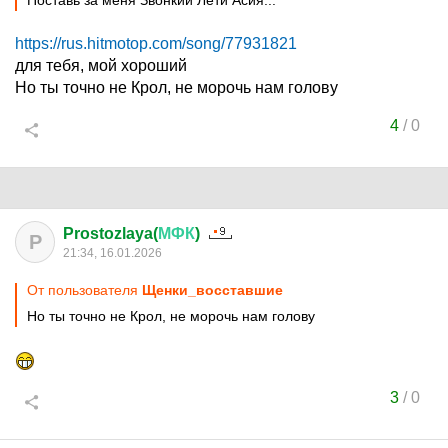
Поставь за меня Звонкий Лети Асия...
https://rus.hitmotop.com/song/77931821
для тебя, мой хороший
Но ты точно не Крол, не морочь нам голову
4
/
0
Prostozlaya(
МФК
)
P
21:34, 16.01.2026
От пользователя
Щенки_восставшие
Но ты точно не Крол, не морочь нам голову
3
/
0