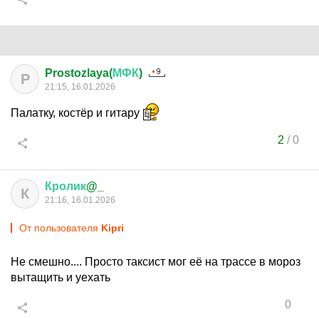
Prostozlaya(
МФК
)
P
21:15, 16.01.2026
Палатку, костёр и гитару
2
/
0
Кролик
@_
К
21:16, 16.01.2026
От пользователя
Kipri
Не смешно.... Просто таксист мог её на трассе в мороз
вытащить и уехать
0