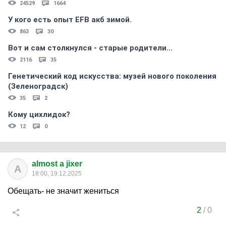
24529
1664
У кого есть опыт EFB акб зимой.
863
30
Вот и сам столкнулся - старые родители...
2116
35
Генетический код искусства: музей нового поколения
(Зеленоградск)
35
2
Кому цихлидок?
12
0
almost a jixer
A
18:00, 19.12.2025
Обещать- не значит жениться
2
/
0