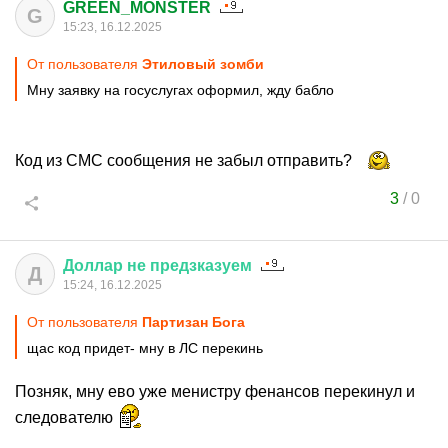
GREEN_MONSTER
G
15:23, 16.12.2025
От пользователя
Этиловый зомби
Мну заявку на госуслугах оформил, жду бабло
Код из СМС сообщения не забыл отправить?
3
/
0
Доллар
не
предзказуем
Д
15:24, 16.12.2025
От пользователя
Партизан Бога
щас код придет- мну в ЛС перекинь
Позняк, мну ево уже менистру фенансов перекинул и
следователю