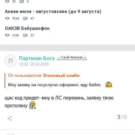
79
0
Анеки июле - августовские (до 9 августа)
7326
47
ОАКЗВ Бабушкофон.
1245
27
Партизан
Бога
П
15:22, 16.12.2025
От пользователя
Этиловый зомби
Мну заявку на госуслугах оформил, жду бабло
щас код придет- мну в ЛС перекинь, заявку твою
протолкну
3
/
0