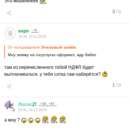
Это мошейнеки
3
/
0
svpn
S
15:34, 16.12.2025
От пользователя
Этиловый зомби
Мну заявку на госуслугах оформил, жду бабло
там из перечисленного тобой НДФЛ будет
выплачиваться. у тебя сотка там наберётся?
1
/
0
Лосос
Z!
15:41, 16.12.2025
а мну ?