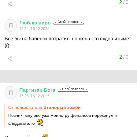
2
/
0
Люблю
пиво
Л
15:24, 16.12.2025
Все бы на бабенок потратил, но жена сто пудов изымет
(((
2
/
0
Партизан
Бога
П
15:25, 16.12.2025
От пользователя
Этиловый зомби
Позняк, мну ево уже менистру фенансов перекинул и
следователю