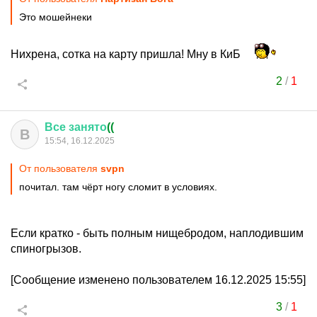
Это мошейнеки
Нихрена, сотка на карту пришла! Мну в КиБ
2
/
1
Все
занято
((
В
15:54, 16.12.2025
От пользователя
svpn
почитал. там чёрт ногу сломит в условиях.
Если кратко - быть полным нищебродом, наплодившим
спиногрызов.
[Сообщение изменено пользователем 16.12.2025 15:55]
3
/
1