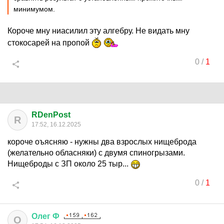
минимумом.
Короче мну ниасилил эту алгебру. Не видать мну
стокосарей на пропой
0
/
1
RDenPost
R
17:52, 16.12.2025
короче оъясняю - нужны два взрослых нищеброда
(желательно обласняки) с двумя спиногрызами.
Нищеброды с ЗП около 25 тыр...
0
/
1
Олег
Ф
О