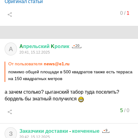
Оригинал статьи
0
/
1
A
прельский
K
ролик
A
20:41, 15.12.2025
От пользователя
news@e1.ru
помимо общей площади в 500 квадратов также есть терраса
на 150 квадратных метров
а зачем столько? цыганский табор туда поселить?
бордель бы знатный получился
5
/
0
Заказчики
доставки
-
конченные
З
20:42, 15.12.2025