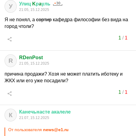
Улиц
K
р
a
уль
У
21:05, 15.12.2025
Я не понял, а
сортир
кафедра философии без вида на
город чтоли?
1
/
1
RDenPost
R
21:05, 15.12.2025
причина продажи? Хозя не может платить иботеку и
ЖКХ или его уже посадили?
1
/
1
Канечьнасте
акалеле
К
21:07, 15.12.2025
От пользователя
news@e1.ru