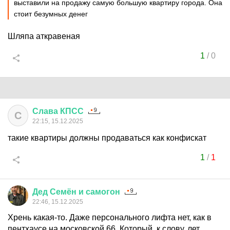
выставили на продажу самую большую квартиру города. Она
стоит безумных денег
Шляпа аткравеная
1
/
0
Слава
КПСС
С
22:15, 15.12.2025
такие квартиры должны продаваться как конфискат
1
/
1
Дед
Семён
и
самогон
22:46, 15.12.2025
Хрень какая-то. Даже персонального лифта нет, как в
пентхаусе на московской 66. Который, к слову, лет