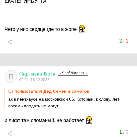
ЕКАТЕРИНБУРГА
Чето у них сердце где то в жопе
2
/
1
Партизан
Бога
П
09:04, 16.12.2025
От пользователя
Дед Семён и самогон
ак в пентхаусе на московской 66. Который, к слову, лет
восемь продать не могут.
и лифт там сломаный, не работает
1
/
0