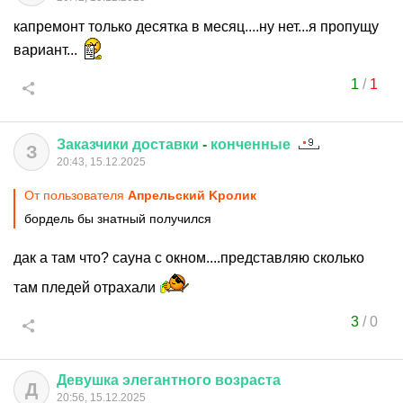
капремонт только десятка в месяц....ну нет...я пропущу
вариант...
1
/
1
Заказчики
доставки
-
конченные
З
20:43, 15.12.2025
От пользователя
Aпрельский Kролик
бордель бы знатный получился
дак а там что? сауна с окном....представляю сколько
там пледей отрахали
3
/
0
Девушка
элегантного
возраста
Д
20:56, 15.12.2025