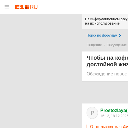
На информационном ресур
на их использование.
Поиск по форумам
Общение
Обсуждение 
Чтобы на кофе
достойной жиз
Обсуждение новос
Prostozlaya(
P
16:12, 18.12.202
От пользователя
Ду