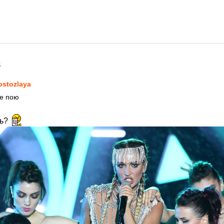
5
ostozlaya
е пою
шь?