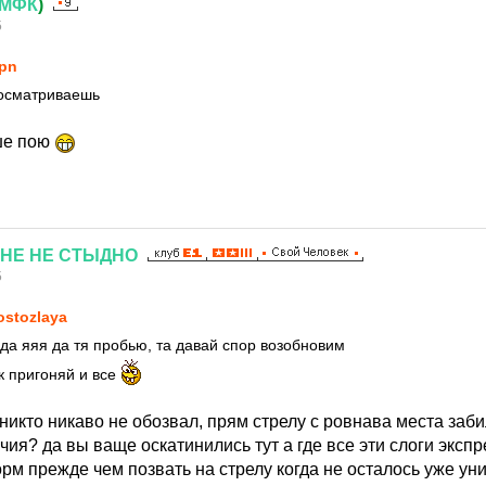
МФК
)
5
pn
посматриваешь
ше пою
НЕ
НЕ
СТЫДНО
5
ostozlaya
 да яяя да тя пробью, та давай спор возобновим
к пригоняй и все
 никто никаво не обозвал, прям стрелу с ровнава места заб
ия? да вы ваще оскатинились тут а где все эти слоги эксп
рм прежде чем позвать на стрелу когда не осталось уже ун