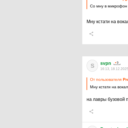
Со мну в микрофон
Мну кстати на вока
svpn
S
16:13, 18.12.202
От пользователя
Pr
Мну кстати на вока
на лавры бузовой