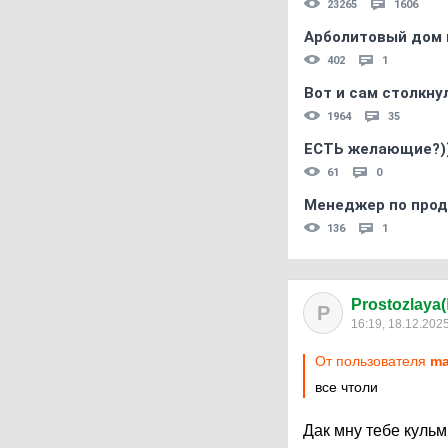
23265
1606
Арболитовый дом 
402
1
Вот и сам столкнул
1964
35
ЕСТЬ желающие?)
61
0
Менеджер по прод
136
1
Prostozlaya(
P
16:19, 18.12.202
От пользователя
ma
все чтоли
Дак мну тебе куль