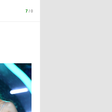
7
/
0