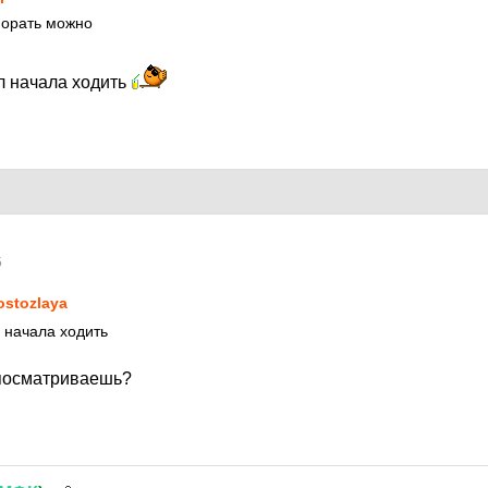
 орать можно
л начала ходить
5
ostozlaya
л начала ходить
 посматриваешь?