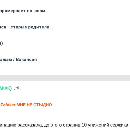
промерзает по швам
ся - старые родители...
))
ажам / Вакансия
МФК
)
5
Zafaker МНЕ НЕ СТЫДНО
минацию рассказала, до этого страниц 10 унижений сержика