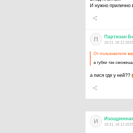
И нужно прилично 
Партизан
Б
П
16:21, 18.12.202
От пользователя
sv
а губки так сможеш
а пися где у ней??
Изощренна
И
16:21, 18.12.202