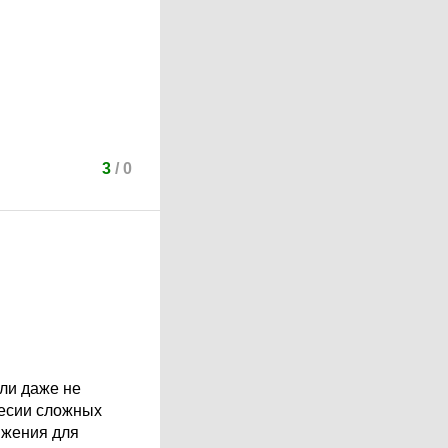
3
/
0
или даже не
ресии сложных
ижения для