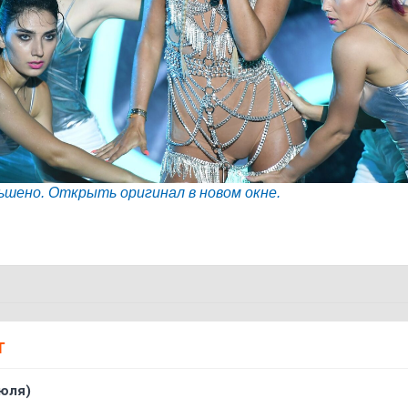
ьшено. Открыть оригинал в новом окне.
Т
юля)