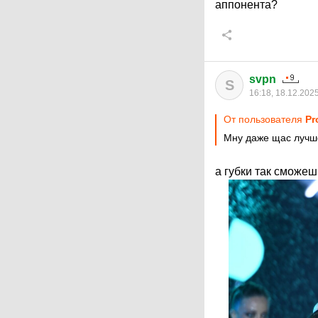
аппонента?
svpn
S
16:18, 18.12.202
От пользователя
Pr
Мну даже щас лучш
а губки так сможе