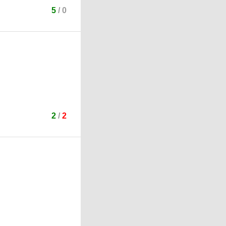
5
/
0
2
/
2