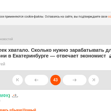
се применяются cookie-файлы. Оставаясь на сайте, вы подтверждаете свое
с
новостей
ек хватало. Сколько нужно зарабатывать д
ни в Екатеринбурге — отвечает экономист
тей
43
МФК
)
5
ракъ обыкноVенный