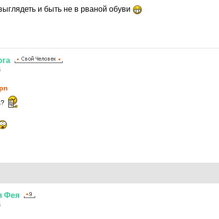
выглядеть и быть не в рваной обуви
ога
5
pn
ь?
я
Фея
5