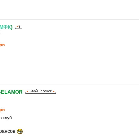
МФК
)
5
pn
ELAMOR
5
pn
в клуб
нюансов