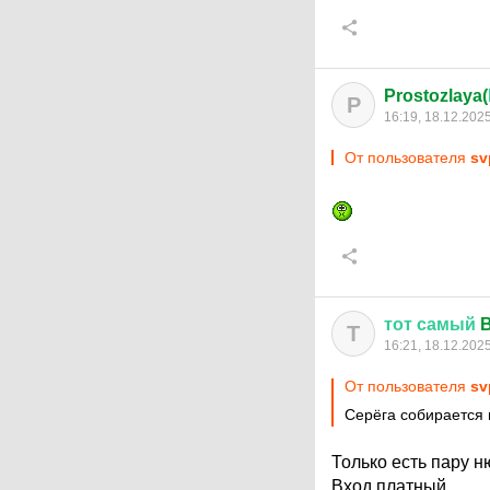
Prostozlaya(
P
16:19, 18.12.202
От пользователя
sv
тот
самый
B
Т
16:21, 18.12.202
От пользователя
sv
Серёга собирается 
Только есть пару 
Вход платный