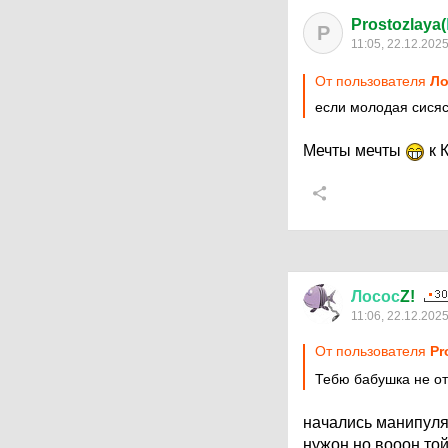
Prostozlaya(
P
11:05, 22.12.202
От пользователя
Ло
если молодая сисяс
Мечты мечты
к 
Лосос
Z!
11:06, 22.12.202
От пользователя
Pr
Тебю бабушка не о
начались манипулят
нужон но вооон той