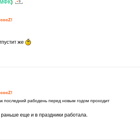
МФК
)
5
сосZ!
тпустит же
5
сосZ!
как последний рабодень перед новым годом проходит
Я раньше еще и в праздники работала.