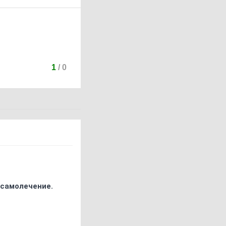
1
/
0
 самолечение.