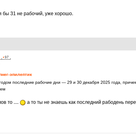
я бы 31 не рабочий, уже хорошо.
5
пнег-эпилептик
одом последние рабочие дни — 29 и 30 декабря 2025 года, приче
нем
ов то ....
а то ты не знаешь как последний рабодень пер