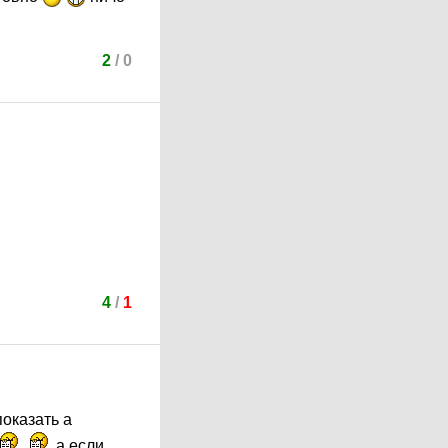
2
/
0
4
/
1
показать а
а если