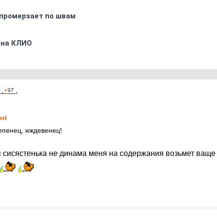
промерзает по швам
 на КЛИО
5
pri
пенец, иждевенец!
 сисястенька не динама меня на содержания возьмет ваще