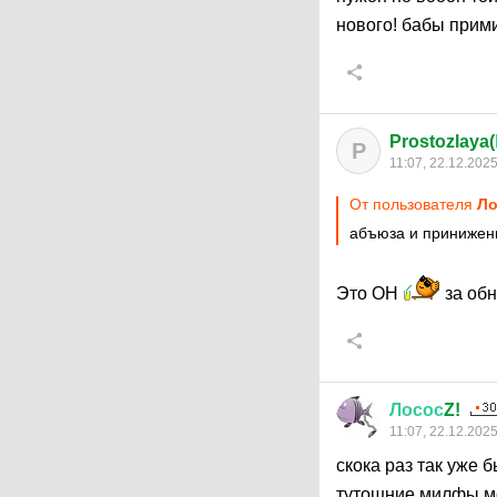
нового! бабы прим
Prostozlaya(
P
11:07, 22.12.202
От пользователя
Ло
абъюза и принижен
Это ОН
за об
Лосос
Z!
11:07, 22.12.202
скока раз так уже б
тутошние милфы ме