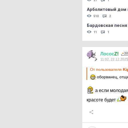
21
1
Арболитовый дом 
510
2
Бардовская песня
11
1
Лосос
Z!
11:02, 22.12.202
От пользователя
Ki
оборванец, отще
а если молодая
красоте будет