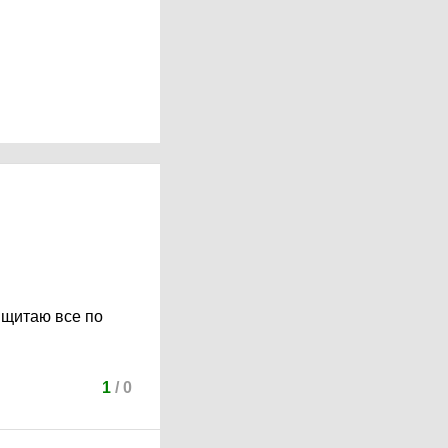
 щитаю все по
1
/
0