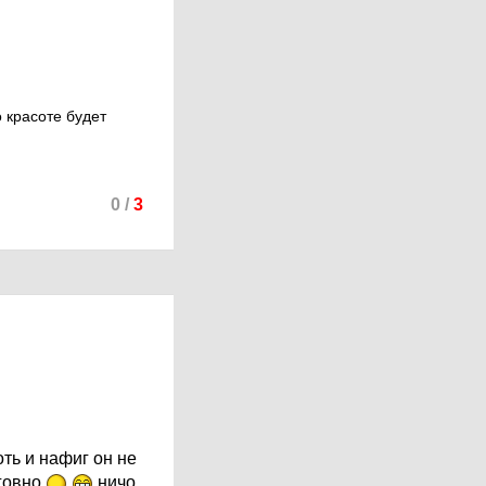
 красоте будет
0
/
3
ть и нафиг он не
 говно
ничо