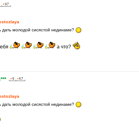
5
ostozlaya
ь дать молодой сисястой нединаме?
себя
а что?
а
***
5
ostozlaya
ь дать молодой сисястой нединаме?