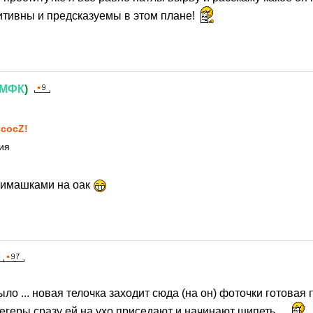
итивны и предсказуемы в этом плане!
МФК
)
5
сосZ!
ия
нимашками на оак
5
ыло ... новая телочка заходит сюда (на он) фоточки готовая 
геры сразу ей на ухо приседают и начинают шипеть....