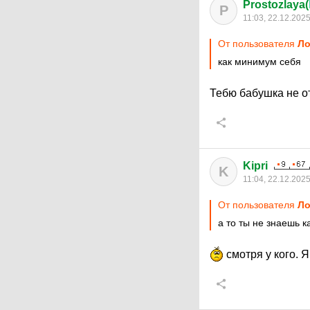
Prostozlaya(
P
11:03, 22.12.202
От пользователя
Ло
как минимум себя
Тебю бабушка не о
Kipri
K
11:04, 22.12.202
От пользователя
Ло
а то ты не знаешь 
смотря у кого. 