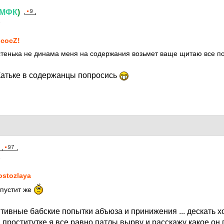
МФК
)
5
сосZ!
тенька не динама меня на содержания возьмет ваще щитаю все по
Катьке в содержанцы попросись
5
ostozlaya
тпустит же
ивные бабские попытки абъюза и принижения ... дескать хо
 проститутке я все равно патлы вырву и расскажу какое он