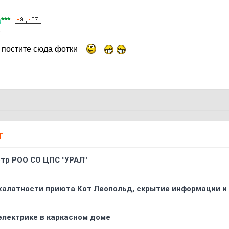
а
***
5
и постите сюда фотки
Т
oтр РOO CO ЦПС "УРАЛ"
 халатности приюта Кот Леопольд, скрытиe информации и
электрике в каркасном доме