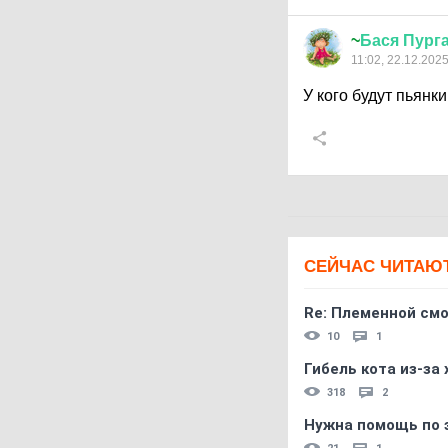
~
Бася
Пург
11:02, 22.12.202
У кого будут пьянк
СЕЙЧАС ЧИТАЮ
Re: Племеннoй см
10
1
Гибель кота из-за
318
2
Нужна помощь по 