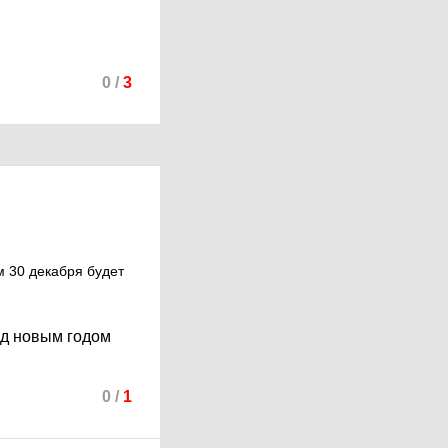
0
/
3
м 30 декабря будет
ед новым годом
0
/
1