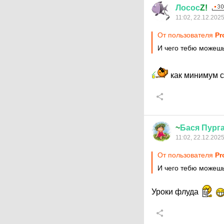
Лосос
Z!
11:02, 22.12.202
От пользователя
Pr
И чего тебю можеш
как минимум 
~
Бася
Пург
11:02, 22.12.202
От пользователя
Pr
И чего тебю можеш
Уроки флуда