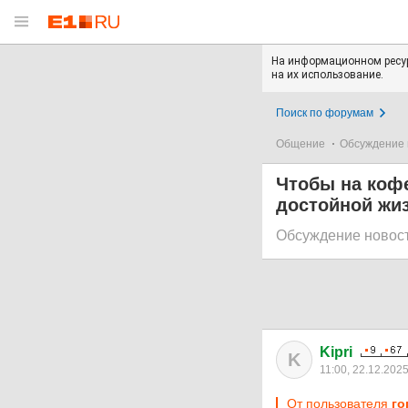
На информационном ресур
на их использование.
Поиск по форумам
Общение
Обсуждение 
Чтобы на кофе
достойной жиз
Обсуждение новос
Kipri
K
11:00, 22.12.202
От пользователя
го